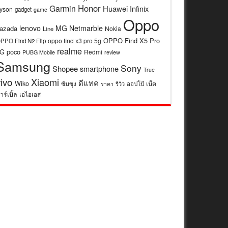
Honor
Garmin
Huawei
Infinix
yson
gadget
game
Oppo
lenovo
MG
Netmarble
azada
Nokia
Line
OPPO Find X5 Pro
oppo find x3 pro 5g
PPO Find N2 Flip
realme
5G
poco
Redmi
review
PUBG Mobile
Samsung
Sony
Shopee
smartphone
True
vivo
Xiaomi
ดีแทค
Wiko
ซัมซุง
เน็ต
รีวิว
ออปโป้
ราคา
าร์เบิ้ล
เอไอเอส