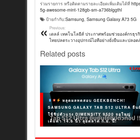
ร่วมรายการ หรือติดตามรายละเอียดเพิ่มเติมได้ที่
http
5g-awesome-mint-128gb-sm-a736blggthl
ป้ายกำกับ:
Samsung
,
Samsung Galaxy A73 5G
Previous:
เดลล์ เทคโนโลยีส์ ประกาศพร้อมช่วยองค์กรธุรก
ไทยปลดระวางอุปกรณ์ไอทีอย่างยั่งยืนและปลอดภ
Related posts
หลุดผลทดสอบ GEEKBENCH!
SAMSUNG GALAXY TAB S12 ULTRA ยืนย
ใช้ชิปตัวแรง DIMENSITY 9500 จอใหญ่
เต็มตา 14.6 นิ้ว ลุยตลาด ก.ย. นี้!