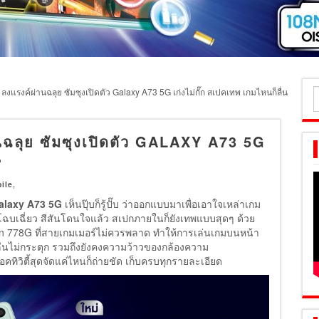
งแรงค์ผ่านฉลุย ซัมซุงเปิดตัว Galaxy A73 5G เก่งไม่กั๊ก สเปคเทพ เกมไหนก็ลื่น
ค
ส
นฉลุย ซัมซุงเปิดตัว GALAXY A73 5G
น
ile
,
alaxy A73 5G
เห็นปุ๊บก็รู้ปั๊บ ว่าออกแบบมาเพื่อเอาใจเหล่าเกม
ฉบเฉี่ยว สีสันโดนใจแล้ว สเปกภายในก็ยังเทพแบบสุดๆ ด้วย
on 778G ที่สายเกมเมอร์ไม่ควรพลาด ทำให้การเล่นเกมบนหน้า
ลื่นไม่กระตุก รวมถึงยังคงความว้าวของกล้องความ
อคทิวิตี้สุดจัดแค่ไหนก็ถ่ายชัด เก็บครบทุกรายละเอียด