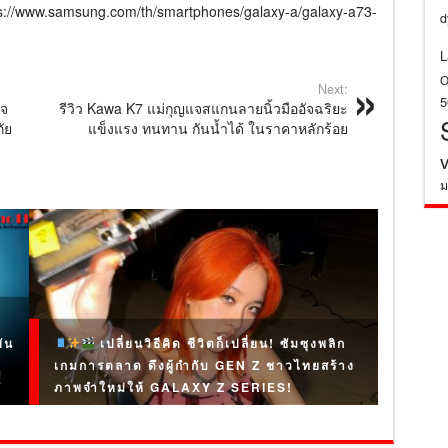
s://www.samsung.com/th/smartphones/galaxy-a/galaxy-a73-
d
L
O
Next:
ิจ
รีวิว Kawa K7 แม่กุญแจสแกนลายนิ้วมืออัจฉริยะ
ัย
แข็งแรง ทนทาน กันน้ำได้ ในราคาหลักร้อย
ม
ัน
เปลี่ยนวิธีคิด ชีวิตก็เปลี่ยน! ซัมซุงพลิก
เกมการตลาด ดึงผู้กำกับ GEN Z ชาวไทยสร้าง
ภาพจำใหม่ให้ GALAXY Z SERIES!