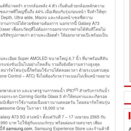
ที่น่าจดจำ จากกล้องหลัง 4 ตัว เริ่มต้นด้วยกล้องหลักความ
ลภาพที่ใหญ่ขึ้นถึง 44% เมื่อเทียบกับรุ่นก่อนหน้า จึงทำให้ทุก
 Depth, Ultra wide, Macro และกล้องหน้าเซลฟี่ความ
กสถานการณ์ได้สวยชัดตามต้องการ นอกจากนี้ Galaxy A73
Eraser เพื่อลบวัตถุที่ไม่ต้องการออกจากภาพถ่ายได้ทันทีโดยไม่
่วยรีทัชรูปภาพเก่า ความละเอียดต่ำ ให้ออกมาสวยเป๊ะพร้อมเป็น
ามละเอียด Super AMOLED ขนาดใหญ่ 6.7 นิ้ว ที่มาพร้อมสีสัน
ารแข่งขันเป็นไปอย่างไหลลื่น รวมถึงยังมีความสว่างสูงสุด
จ้ง สมาร์ทโฟนรุ่นนี้ก็พร้อมใช้งานได้ตลอดเวลา ด้วยระบบควบคุม
one Control – ATC) จึงไม่ต้องกังวลว่าจะมองไม่เห็นหน้าจอยาม
[1]
ยว พกพาสะดวก และมาตรฐานการทนน้ำ IP67
สำหรับการกันน้ำ
น้าจอกระจก Corning Gorilla Glass 5 ทำให้ทนทานและเกิดรอย
อมป์เพื่อการใช้งานต่อเนื่องยาวนานตลอดวัน โดยสมาร์ทโฟนรุ่น
และ Awesome Gray ในราคา 18,000 บาท
Galaxy A73 5G ล่วงหน้า ตั้งแต่วันที่ 7 – 17 เมษายน 2565 กับ
5,990 บาท ไปใช้คู่กันแบบเก๋กรุบ พร้อมผ่อนจ่ายสบายๆ เพียง
้ที่
samsung.com
, Samsung Experience Store และร้านค้าที่
A