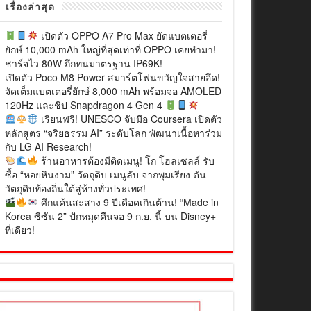
เรื่องล่าสุด
เปิดตัว OPPO A7 Pro Max ยัดแบตเตอรี่
ยักษ์ 10,000 mAh ใหญ่ที่สุดเท่าที่ OPPO เคยทำมา!
ชาร์จไว 80W ถึกทนมาตรฐาน IP69K!
เปิดตัว Poco M8 Power สมาร์ตโฟนขวัญใจสายอึด!
จัดเต็มแบตเตอรี่ยักษ์ 8,000 mAh พร้อมจอ AMOLED
120Hz และชิป Snapdragon 4 Gen 4
เรียนฟรี! UNESCO จับมือ Coursera เปิดตัว
หลักสูตร “จริยธรรม AI” ระดับโลก พัฒนาเนื้อหาร่วม
กับ LG AI Research!
ร้านอาหารต้องมีติดเมนู! โก โฮลเซลล์ รับ
ซื้อ “หอยหินงาม” วัตถุดิบ เมนูลับ จากพุมเรียง ดัน
วัตถุดิบท้องถิ่นใต้สู่ห้างทั่วประเทศ!
ศึกแค้นสะสาง 9 ปีเดือดเกินต้าน! “Made in
Korea ซีซัน 2” ปักหมุดคืนจอ 9 ก.ย. นี้ บน Disney+
ที่เดียว!