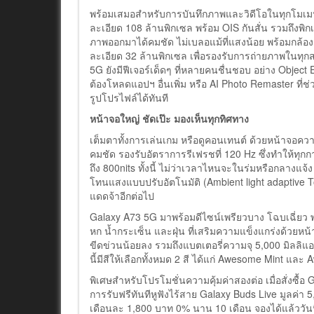
พร้อมเสมอสำหรับการบันทึกภาพและวิดีโอในทุกโมเมนต์
ละเอียด 108 ล้านพิกเซล พร้อม OIS กันสั่น รวมถึงพิกเซ
ภาพออกมาได้คมชัด ไม่เบลอแม้ที่แสงน้อย พร้อมกล้อง
ละเอียด 32 ล้านพิกเซล เพื่อรองรับการถ่ายภาพในทุ
5G ยังมีฟีเจอร์เด็ดๆ ที่หลายคนชื่นชอบ อย่าง Object 
ต้องโหลดแอปฯ อื่นเพิ่ม หรือ AI Photo Remaster ที่ช
รูปโปรไฟล์ได้ทันที
หน้าจอใหญ่ ชัดเป๊ะ มองเห็นทุกทิศทาง
เต็มตาทั้งการเล่นเกม หรือดูคอนเทนต์ ด้วยหน้าจอคว
คมชัด รองรับอัตราการรีเฟรชที่ 120 Hz ซึ่งทำให้ทุกก
ถึง 800nits ทั้งนี้ ไม่ว่าเวลาไหนจะในร่มหรือกลางแ
โทนแสงแบบปรับอัตโนมัติ (Ambient light adaptive T
แดดจ้าอีกต่อไป
Galaxy A73 5G มาพร้อมดีไซน์เพรียวบาง โฉบเฉี่
หก น้ำกระเซ็น และฝุ่น ที่เสริมความแข็งแกร่งด้วยห
ขีดข่วนน้อยลง รวมถึงแบตเตอรี่ความจุ 5,000 มิลลิแ
นี้มีสีให้เลือกทั้งหมด 2 สี ได้แก่ Awesome Mint 
พิเศษสำหรับโปรโมชั่นความคุ้มค่าสองต่อ เมื่อสั่งซื้อ 
การรับฟรีทันทีหูฟังไร้สาย Galaxy Buds Live มูลค่า 
เดือนละ 1,800 บาท 0% นาน 10 เดือน จองได้แล้ววันนี