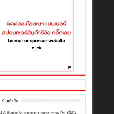
ป้ายกำกับ
dtac
I
AIS
Asus
Dell
Cryptocurrency
Apple
binance