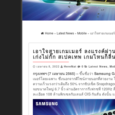
Home
»
Latest News
»
Mobile
» เอาใจสายเกมเมอร์ ล
เอาใจสายเกมเมอร์ ลงแรงค์ผ่า
เก่งไม่กั๊ก สเปคเทพ เกมไหนก็ลื่
เมษายน 8, 2022
HereNat
0
Latest News
,
Mob
กรุงเทพฯ (7 เมษายน 2565) –
ขึ้นชื่อว่า
Samsung
G
เมอร์โดยเฉพาะ ซึ่งนอกจากดีไซน์ภายนอกที่สวยงาม โ
ความเร็วแรงกว่าเดิมถึง 50% จากชิปเซ็ต Snapdrag
จอขนาดใหญ่ 6.7 นิ้ว ผ่านอัตราการรีเฟรชที่ 120Hz 
ละเอียด 108 ล้านพิกเซลกับเลนส์ OIS กันสั่น ดังนั้น แ