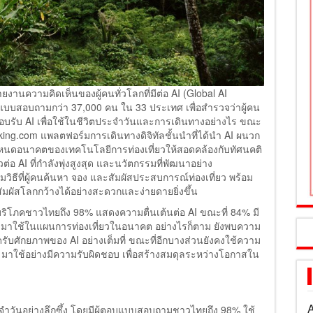
งานความคิดเห็นของผู้คนทั่วโลกที่มีต่อ AI (Global AI
อบแบบสอบถามกว่า 37,000 คน ใน 33 ประเทศ เพื่อสำรวจว่าผู้คน
บรับ AI เพื่อใช้ในชีวิตประจำวันและการเดินทางอย่างไร ขณะ
ing.com แพลตฟอร์มการเดินทางดิจิทัลชั้นนำที่ได้นำ AI ผนวก
ะกำหนดอนาคตของเทคโนโลยีการท่องเที่ยวให้สอดคล้องกับทัศนคติ
่อ AI ที่กำลังพุ่งสูงสุด และนวัตกรรมที่พัฒนาอย่าง
วิธีที่ผู้คนค้นหา จอง และสัมผัสประสบการณ์ท่องเที่ยว พร้อม
มผัสโลกกว้างได้อย่างสะดวกและง่ายดายยิ่งขึ้น
ริโภคชาวไทยถึง 98% แสดงความตื่นเต้นต่อ AI ขณะที่ 84% มี
I มาใช้ในแผนการท่องเที่ยวในอนาคต อย่างไรก็ตาม ยังพบความ
ดรับศักยภาพของ AI อย่างเต็มที่ ขณะที่อีกบางส่วนยังคงใช้ความ
 มาใช้อย่างมีความรับผิดชอบ เพื่อสร้างสมดุลระหว่างโอกาสใน
A
ะจำวันอย่างลึกซึ้ง โดยมีผู้ตอบแบบสอบถามชาวไทยถึง 98% ใช้