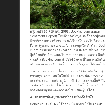
กรุงเทพฯ
25 สิงหาคม 2568:
Booking.com เผยแพร่ราย
Sentiment Report) โดยอ้างอิงข้อมูลเชิงลึกจากผู้ต
มีพฤติกรรมการใช้งาน ความไว้วางใจ รวมไปถึงการตอ
ที่ภาครัฐและภาคเอกชนเร่งการลงทุนใน AI ด้าน Book
เข้ากับการบริการมาอย่างยาวนาน ยังคงมุ่งมั่นที่จ
ผู้บริโภคที่เปลี่ยนแปลงไป ท่ามกลางกระแสความตื่นตัวต
รวดเร็ว Booking.com กำลังใช้จังหวะนี้ในการพลิกโฉม
เดินหน้าสานต่อพันธกิจในการช่วยให้ทุกคนได้ออกไปสั
รายงานเผยภาพรวมในหลากหลายมิติที่น่าสนใจว่า ผู้บ
ความคุ้นเคยกับเทคโนโลยีนี้ และ 96% ต้องการนำ A
แตกต่างระหว่างแต่ละภูมิภาคทั่วโลก โดยบางพื้นที่เปิ
ระมัดระวัง สะท้อนให้เห็นถึงความจำเป็นในการนำ AI
การพัฒนาธุรกิจและความเชื่อมั่นของผู้บริโภค
AI ตัวช่วยสนับสนุนมากกว่าการช่วยตัดสินใจ
ปัญญาประดิษฐ์ (AI) ได้กลายเป็นส่วนหนึ่งในชีวิตปร