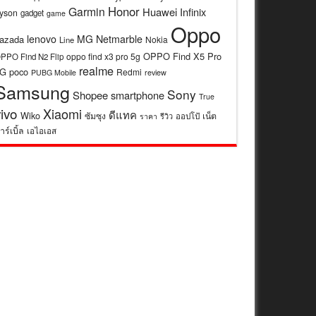
Honor
Garmin
Huawei
Infinix
yson
gadget
game
Oppo
lenovo
MG
Netmarble
azada
Nokia
Line
OPPO Find X5 Pro
oppo find x3 pro 5g
PPO Find N2 Flip
realme
5G
poco
Redmi
review
PUBG Mobile
Samsung
Sony
Shopee
smartphone
True
vivo
Xiaomi
ดีแทค
Wiko
ซัมซุง
เน็ต
รีวิว
ออปโป้
ราคา
าร์เบิ้ล
เอไอเอส