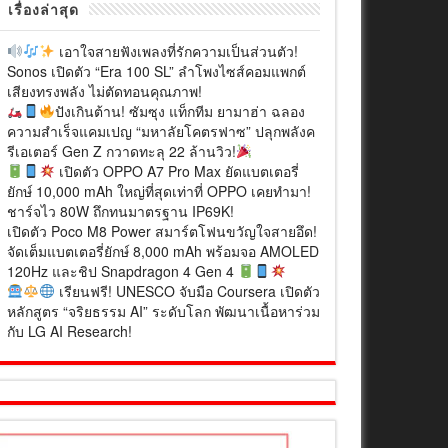
เรื่องล่าสุด
เอาใจสายฟังเพลงที่รักความเป็นส่วนตัว!
Sonos เปิดตัว “Era 100 SL” ลำโพงไซส์คอมแพกต์
เสียงทรงพลัง ไม่ตัดทอนคุณภาพ!
ปังเกินต้าน! ซัมซุง แท็กทีม ยามาฮ่า ฉลอง
ความสำเร็จแคมเปญ “มหาลัยโคตรฟาซ” ปลุกพลังค
รีเอเตอร์ Gen Z กวาดทะลุ 22 ล้านวิว!
เปิดตัว OPPO A7 Pro Max ยัดแบตเตอรี่
ยักษ์ 10,000 mAh ใหญ่ที่สุดเท่าที่ OPPO เคยทำมา!
ชาร์จไว 80W ถึกทนมาตรฐาน IP69K!
เปิดตัว Poco M8 Power สมาร์ตโฟนขวัญใจสายอึด!
จัดเต็มแบตเตอรี่ยักษ์ 8,000 mAh พร้อมจอ AMOLED
120Hz และชิป Snapdragon 4 Gen 4
เรียนฟรี! UNESCO จับมือ Coursera เปิดตัว
หลักสูตร “จริยธรรม AI” ระดับโลก พัฒนาเนื้อหาร่วม
กับ LG AI Research!