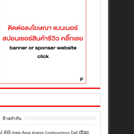
ป้ายกำกับ
dtac
I
AIS
Asus
Dell
Cryptocurrency
Apple
binance