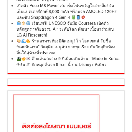
เปิดตัว Poco M8 Power สมาร์ตโฟนขวัญใจสายอึด! จัด
เต็มแบตเตอรี่ยักษ์ 8,000 mAh พร้อมจอ AMOLED 120Hz
และชิป Snapdragon 4 Gen 4
เรียนฟรี! UNESCO จับมือ Coursera เปิดตัว
หลักสูตร “จริยธรรม AI” ระดับโลก พัฒนาเนื้อหาร่วมกับ
LG AI Research!
ร้านอาหารต้องมีติดเมนู! โก โฮลเซลล์ รับซื้อ
“หอยหินงาม” วัตถุดิบ เมนูลับ จากพุมเรียง ดันวัตถุดิบท้อง
ถิ่นใต้สู่ห้างทั่วประเทศ!
ศึกแค้นสะสาง 9 ปีเดือดเกินต้าน! “Made in Korea
ซีซัน 2” ปักหมุดคืนจอ 9 ก.ย. นี้ บน Disney+ ที่เดียว!