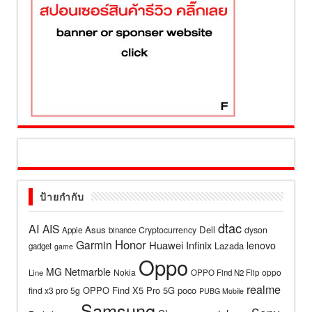
ป้ายกำกับ
dtac
AI
AIS
Asus
Dell
Cryptocurrency
dyson
Apple
binance
Honor
Garmin
Huawei
Infinix
lenovo
Lazada
gadget
game
Oppo
MG
Netmarble
Nokia
oppo
Line
OPPO Find N2 Flip
realme
OPPO Find X5 Pro 5G
poco
find x3 pro 5g
PUBG Mobile
Samsung