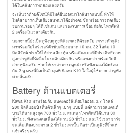
ได้ในคลิปการทดสอบเลยครับ
จะเห็นว่าด้วยดีไซน์ที่มีไมค์ยื่นออกมาใกล้ปากแบบนี้ ทำให้
ไมค์สามารถเก็บเสียงสนทนาได้อย่างคมชัด พร้อมการตัดเสียง
รบกวนรอบๆ ได้ดีเช่นกัน และรองรับการเชื่อมต่อกับโทรศัพท์
2 เครื่องในเวลาเดียวกัน
นอกจากนี้ยังเป็นหูฟังบลูทูธที่ฟังเพลงดีด้วยครับ เพราะตัวหูฟัง
มาพร้อมกับไดร์เวอร์ตัวขับเสียงขนาด 10 มม. 32 โอห์ม 10
มิลลิวัตต์ ช่วยให้ได้ย่านเสียงทุ้ม หรือเสียงเบสที่มีประสิทธิภาพ
สูงกว่าหูฟังยี่ห้ออื่นในระดับเดียวกัน หรือแพงกว่า พร้อมกับมี
สายหูฟังเสริม ช่วยให้เราสามารถดูหนังหรือฟังเพลงได้พร้อม
กัน 2 หู ตรงนี้ถือเป็นอีกจุดที่ Kawa K10 ใส่ใจผู้ใช้มากกว่าหูฟัง
ค่ายอื่นครับ
Battery ด้านแบตเตอรี่
Kawa K10 มาพร้อมกับ แบตเตอรี่ลิเที่ยมไอออน 3.7 โวลล์
280 มิลลิแอมป์ เห็นตัวเล็กๆ เบาๆ แบบนี้ แต่สามารถสแตนด์
บายได้นานสูงสุด 700 ชั่วโมง, สนทนาโทรศัพท์ได้นาน 30
ชั่วโมง, ฟังเพลงต่อเนื่องได้นาน 28 ชั่วโมง และใช้เวลาชาร์จ
จนเต็มเพียงประมาณ 2 ชั่วโมงเท่านั้น ถือว่าเป็นหูฟังที่จิ๋วแต่
แจ๋วจริงๆ ครับ