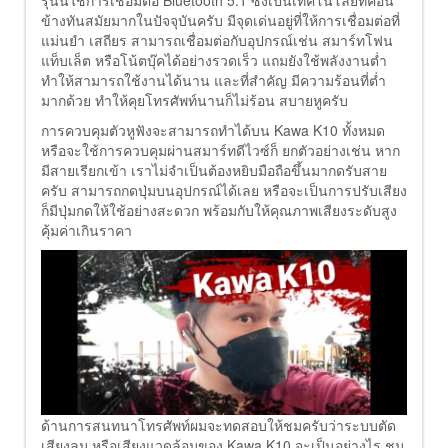
ข้างทันสมัยมากในปัจจุบันครับ มีจุดเด่นอยู่ที่ให้การเชื่อมต่อที่
แม่นยำ เสถียร สามารถเชื่อมต่อกับอุปกรณ์เช่น สมาร์ทโฟน
แท็บเล็ต หรือโน้ตบุ๊คได้อย่างรวดเร็ว แถมยังใช้พลังงานต่ำ
ทำให้สามารถใช้งานได้นาน และที่สำคัญ มีความร้อนที่ต่ำ
มากด้วย ทำให้คุยโทรศัพท์นานก็ไม่ร้อน สบายหูครับ
การควบคุมตัวหูฟังจะสามารถทำได้บน Kawa K10 ทั้งหมด
หรือจะใช้การควบคุมผ่านสมาร์ทดีไวซ์ก็ ยกตัวอย่างเช่น หาก
มีสายเรียกเข้า เราไม่จำเป็นต้องหยิบมือถือขึ้นมากดรับสาย
ครับ สามารถกดปุ่มบนอุปกรณ์ได้เลย หรือจะเป็นการปรับเสียง
ก็มีปุ่มกดให้ใช้อย่างสะดวก พร้อมกับให้คุณภาพเสียงระดับสูง
คุ้มค่าเกินราคา
ด้านการสนทนาโทรศัพท์ผมจะทดสอบให้ชมครับว่าระบบตัด
เสียงลม หรือเสียงแวดล้อมของ Kawa K10 จะเป็นอย่างไร ชม