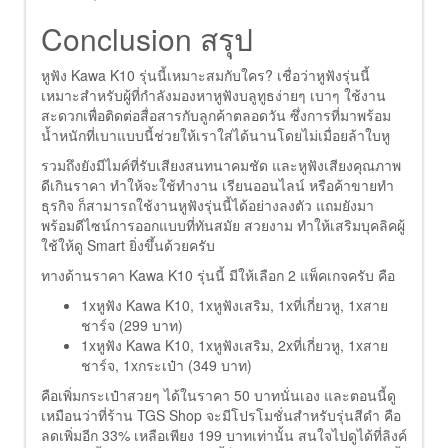
Conclusion สรุป
หูฟัง Kawa K10 รุ่นนี้เหมาะสมกับใคร? เชื่อว่าหูฟังรุ่นนี้
เหมาะสำหรับผู้ที่กำลังมองหาหูฟังบลูทูธง่ายๆ เบาๆ ใช้งาน
สะดวกเพื่อติดต่อสื่อสารกับลูกค้าตลอดวัน ซึ่งการที่มาพร้อม
น้ำหนักที่เบาแบบนี้ช่วยให้เราใส่ได้นานโดยไม่เมื่อยล้าใบหู
รวมถึงยังมีไมค์ที่รับเสียงสนทนาคมชัด และหูฟังเสียงคุณภาพ
ดีเกินราคา ทำให้จะใช้ทำงาน เรียนออนไลน์ หรือค้าขายทำ
ธุรกิจ ก็สามารถใช้งานหูฟังรุ่นนี้ได้อย่างลงตัว แถมยังมา
พร้อมดีไซน์การออกแบบที่ทันสมัย สวยงาม ทำให้เสริมบุคลิคผู้
ใช้ให้ดู Smart ยิ่งขึ้นด้วยครับ
ทางด้านราคา Kawa K10 รุ่นนี้ มีให้เลือก 2 แพ็คเกจครับ คือ
1xหูฟัง Kawa K10, 1xหูฟังเสริม, 1xที่เกี่ยวหู, 1xสาย
ชาร์จ (299 บาท)
1xหูฟัง Kawa K10, 1xหูฟังเสริม, 2xที่เกี่ยวหู, 1xสาย
ชาร์จ, 1xกระเป๋า (349 บาท)
คือเพิ่มกระเป๋าสวยๆ ได้ในราคา 50 บาทนั่นเอง และตอนนี้ดู
เหมือนว่าที่ร้าน TGS Shop จะมีโปรโมชั่นสำหรับรุ่นสีดำ คือ
ลดเพิ่มอีก 33% เหลือเพียง 199 บาทเท่านั้น สนใจไปดูได้ที่ลิงค์