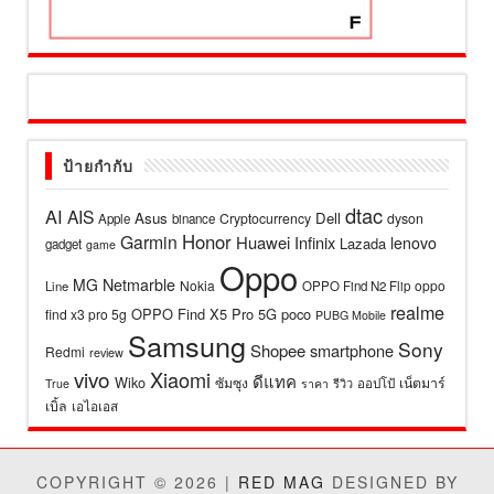
ป้ายกำกับ
dtac
AI
AIS
Asus
Dell
Cryptocurrency
dyson
Apple
binance
Honor
Garmin
Huawei
Infinix
lenovo
Lazada
gadget
game
Oppo
MG
Netmarble
Nokia
oppo
Line
OPPO Find N2 Flip
realme
OPPO Find X5 Pro 5G
poco
find x3 pro 5g
PUBG Mobile
Samsung
Sony
Shopee
smartphone
Redmi
review
vivo
Xiaomi
ดีแทค
Wiko
ซัมซุง
เน็ตมาร์
รีวิว
ออปโป้
True
ราคา
เบิ้ล
เอไอเอส
COPYRIGHT © 2026 |
RED MAG
DESIGNED BY