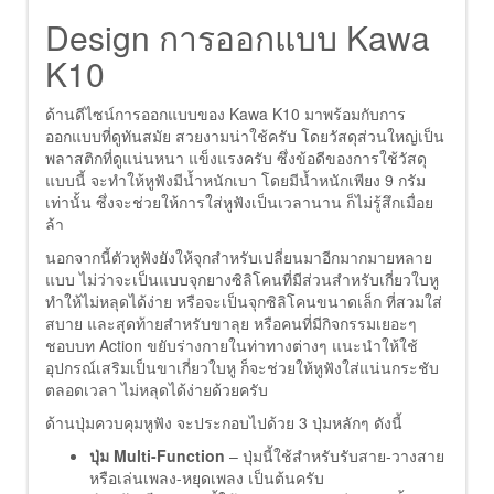
Design การออกแบบ Kawa
K10
ด้านดีไซน์การออกแบบของ Kawa K10 มาพร้อมกับการ
ออกแบบที่ดูทันสมัย สวยงามน่าใช้ครับ โดยวัสดุส่วนใหญ่เป็น
พลาสติกที่ดูแน่นหนา แข็งแรงครับ ซึ่งข้อดีของการใช้วัสดุ
แบบนี้ จะทำให้หูฟังมีน้ำหนักเบา โดยมีน้ำหนักเพียง 9 กรัม
เท่านั้น ซึ่งจะช่วยให้การใส่หูฟังเป็นเวลานาน ก็ไม่รู้สึกเมื่อย
ล้า
นอกจากนี้ตัวหูฟังยังให้จุกสำหรับเปลี่ยนมาอีกมากมายหลาย
แบบ ไม่ว่าจะเป็นแบบจุกยางซิลิโคนที่มีส่วนสำหรับเกี่ยวใบหู
ทำให้ไม่หลุดได้ง่าย หรือจะเป็นจุกซิลิโคนขนาดเล็ก ที่สวมใส่
สบาย และสุดท้ายสำหรับขาลุย หรือคนที่มีกิจกรรมเยอะๆ
ชอบบท Action ขยับร่างกายในท่าทางต่างๆ แนะนำให้ใช้
อุปกรณ์เสริมเป็นขาเกี่ยวใบหู ก็จะช่วยให้หูฟังใส่แน่นกระชับ
ตลอดเวลา ไม่หลุดได้ง่ายด้วยครับ
ด้านปุ่มควบคุมหูฟัง จะประกอบไปด้วย 3 ปุ่มหลักๆ ดังนี้
ปุ่ม Multi-Function
– ปุ่มนี้ใช้สำหรับรับสาย-วางสาย
หรือเล่นเพลง-หยุดเพลง เป็นต้นครับ