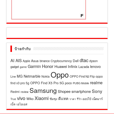
ป้ายกำกับ
dtac
AI
AIS
Asus
Dell
Cryptocurrency
dyson
Apple
binance
Honor
Garmin
Huawei
Infinix
lenovo
Lazada
gadget
game
Oppo
MG
Netmarble
Nokia
oppo
Line
OPPO Find N2 Flip
realme
OPPO Find X5 Pro 5G
poco
find x3 pro 5g
PUBG Mobile
Samsung
Sony
Shopee
smartphone
Redmi
review
vivo
Xiaomi
ดีแทค
Wiko
ซัมซุง
เน็ตมาร์
รีวิว
ออปโป้
True
ราคา
เบิ้ล
เอไอเอส