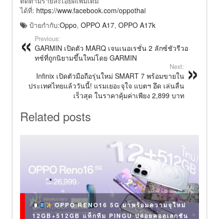
ติดตามรายละเอียดเพิ่มเติม
ได้ที่:
https://www.facebook.com/oppothai
ป้ายกำกับ:
Oppo
,
OPPO A17
,
OPPO A17k
Previous:
GARMIN เปิดตัว MARQ เจนเนอเรชั่น 2 ลักซ์ชัวรีวอ
ทช์ที่ถูกนิยามขึ้นใหม่โดย GARMIN
Next:
Infinix เปิดตัวมือถือรุ่นใหม่ SMART 7 พร้อมขายใน
ประเทศไทยแล้ววันนี้! แรมเยอะจุใจ แบตฯ อึด เล่นลื่น
เร็วสุด ในราคาคุ้มค่าเพียง 2,899 บาท
Related posts
OPPO RENO16 5G มาพร้อมความจุใหม่
12GB+512GB แท็กทีม PINGU ปล่อยคอลเลกชัน