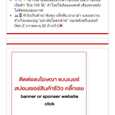
เปิดตัว “Era 100 SL” ลำโพงไซส์คอมแพกต์ เสียงทรงพลัง
ไม่ตัดทอนคุณภาพ!
ปังเกินต้าน! ซัมซุง แท็กทีม ยามาฮ่า ฉลองความ
สำเร็จแคมเปญ “มหาลัยโคตรฟาซ” ปลุกพลังครีเอเตอร์
Gen Z กวาดทะลุ 22 ล้านวิว!