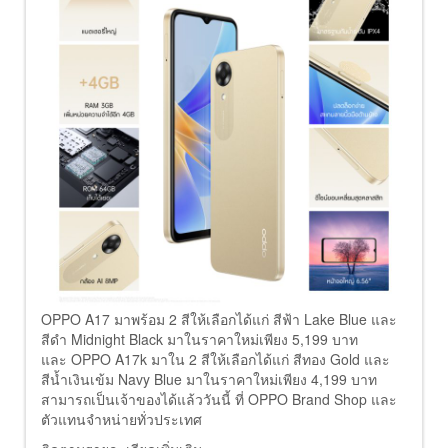
OPPO A17 มาพร้อม 2 สีให้เลือกได้แก่ สีฟ้า Lake Blue และ
สีดำ Midnight Black มาในราคาใหม่เพียง 5,199 บาท
และ OPPO A17k มาใน 2 สีให้เลือกได้แก่ สีทอง Gold และ
สีน้ำเงินเข้ม Navy Blue มาในราคาใหม่เพียง 4,199 บาท
สามารถเป็นเจ้าของได้แล้ววันนี้ ที่ OPPO Brand Shop และ
ตัวแทนจำหน่ายทั่วประเทศ