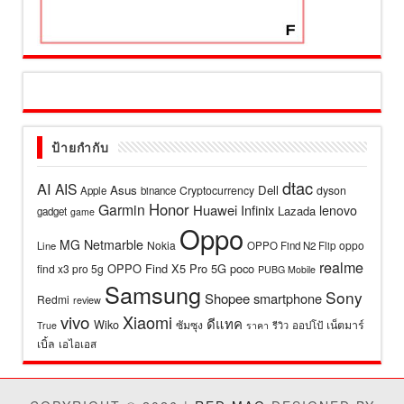
ป้ายกำกับ
dtac
AI
AIS
Asus
Dell
Cryptocurrency
dyson
Apple
binance
Honor
Garmin
Huawei
Infinix
lenovo
Lazada
gadget
game
Oppo
MG
Netmarble
Nokia
oppo
Line
OPPO Find N2 Flip
realme
OPPO Find X5 Pro 5G
poco
find x3 pro 5g
PUBG Mobile
Samsung
Sony
Shopee
smartphone
Redmi
review
vivo
Xiaomi
ดีแทค
Wiko
ซัมซุง
เน็ตมาร์
รีวิว
ออปโป้
True
ราคา
เบิ้ล
เอไอเอส