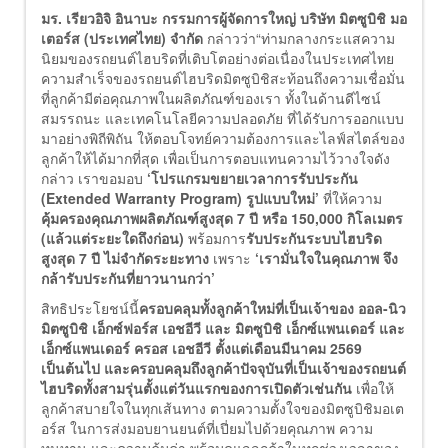
มร. เรียวอิจิ อินาบะ กรรมการผู้จัดการใหญ่ บริษัท มิตซูบิชิ มอ
เตอร์ส (ประเทศไทย) จำกัด
กล่าวว่า“ท่ามกลางกระแสความ
นิยมของรถยนต์ไฮบริดที่เติบโตอย่างต่อเนื่องในประเทศไทย
ความสำเร็จของรถยนต์ไฮบริดมิตซูบิชิสะท้อนถึงความเชื่อมั่น
ที่ลูกค้ามีต่อคุณภาพในผลิตภัณฑ์ของเรา ทั้งในด้านดีไซน์
สมรรถนะ และเทคโนโลยีความปลอดภัย ที่ได้รับการออกแบบ
มาอย่างพิถีพิถัน ให้ตอบโจทย์ความต้องการและไลฟ์สไตล์ของ
ลูกค้าให้ได้มากที่สุด เพื่อเป็นการตอบแทนความไว้วางใจดัง
กล่าว เราขอมอบ
‘โปรแกรมขยายเวลาการรับประกัน
(Extended Warranty Program) รูปแบบใหม่’
ที่ให้ความ
คุ้มครองคุณภาพผลิตภัณฑ์สูงสุด 7 ปี หรือ 150,000 กิโลเมตร
(แล้วแต่ระยะใดถึงก่อน)
พร้อมการ
รับประกันระบบไฮบริด
สูงสุด 7 ปี ไม่จำกัดระยะทาง
เพราะ
‘เรามั่นใจในคุณภาพ จึง
กล้ารับประกันที่ยาวนานกว่า’
สิทธิประโยชน์นี้
ครอบคลุมทั้งลูกค้าใหม่ที่เป็นเจ้าของ ออล-นิว
มิตซูบิชิ เอ็กซ์ฟอร์ส เอชอีวี และ มิตซูบิชิ เอ็กซ์แพนเดอร์ และ
เอ็กซ์แพนเดอร์ ครอส เอชอีวี
ตั้งแต่เดือนมีนาคม 2569
เป็นต้นไป และครอบคลุมถึงลูกค้าปัจจุบันที่เป็นเจ้าของรถยนต์
ไฮบริดทั้งสามรุ่นตั้งแต่วันแรกของการเปิดตัวเช่นกัน
เพื่อให้
ลูกค้าสบายใจในทุกเส้นทาง ตามความตั้งใจของมิตซูบิชิมอเต
อร์ส ในการส่งมอบยานยนต์ที่เปี่ยมไปด้วยคุณภาพ ความ
ทนทาน และความคุ้มค่า พร้อมดูแลลูกค้าในทุกช่วงเวลาของ