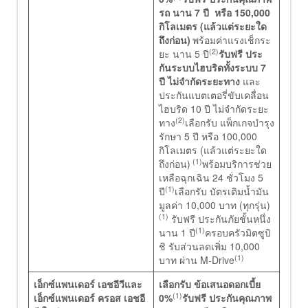
รถ นาน 7 ปี หรือ 150,000
กิโลเมตร (แล้วแต่ระยะใด
ถึงก่อน)
พร้อมค่าแรงเช็กระ
(2)
ยะ นาน 5 ปี
รับฟรี ประ
กันระบบไฮบริดทั้งระบบ 7
ปี ไม่จำกัดระยะทาง
และ
ประกันแบตเตอรี่ขับเคลื่อน
ไฮบริด 10 ปี ไม่จำกัดระยะ
(2)
ทาง
เลือกรับ แพ็กเกจบำรุง
รักษา 5 ปี หรือ 100,000
กิโลเมตร (แล้วแต่ระยะใด
(1)
ถึงก่อน)
พร้อมบริการช่วย
เหลือฉุกเฉิน 24 ชั่วโมง 5
(1)
ปี
เลือกรับ บัตรเติมน้ำมัน
มูลค่า 10,000 บาท (ทุกรุ่น)
(1)
รับฟรี ประกันภัยชั้นหนึ่ง
(1)
นาน 1 ปี
ครอบครัวมิตซูบิ
ชิ รับส่วนลดเพิ่ม 10,000
(1)
บาท ผ่าน M-Drive
เอ็กซ์แพนเดอร์ เอชอีวี
และ
เลือกรับ ข้อเสนอดอกเบี้ย
(1)
เอ็กซ์แพนเดอร์ ครอส
เอชอี
0%
รับฟรี ประกันคุณภาพ