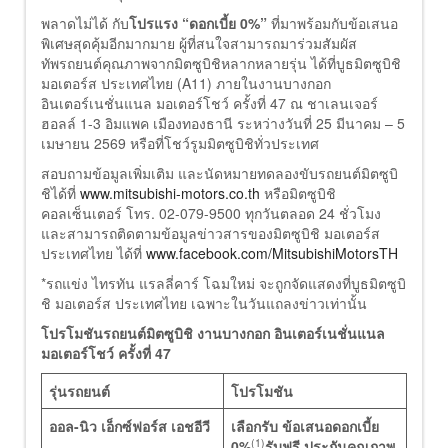
พลาดไม่ได้ กับ
โปรแรง “ดอกเบี้ย 0%”
ที่มาพร้อมกับข้อเสนอ
พิเศษสุดคุ้มอีกมากมาย ผู้ที่สนใจสามารถมาร่วมสัมผัส
ทัพรถยนต์คุณภาพจากมิตซูบิชิหลากหลายรุ่น ได้ที่บูธมิตซูบิชิ
มอเตอร์ส ประเทศไทย (A11) ภายในงานบางกอก
อินเตอร์เนชั่นแนล มอเตอร์โชว์ ครั้งที่ 47 ณ ชาเลนเจอร์
ฮอลล์ 1-3 อิมแพค เมืองทองธานี ระหว่างวันที่ 25 มีนาคม – 5
เมษายน 2569 หรือที่โชว์รูมมิตซูบิชิทั่วประเทศ
สอบถามข้อมูลเพิ่มเติม และนัดหมายทดลองขับรถยนต์มิตซูบิ
ชิได้ที่
www.mitsubishi-motors.co.th
หรือมิตซูบิชิ
คอลเซ็นเตอร์ โทร. 02-079-9500 ทุกวันตลอด 24 ชั่วโมง
และสามารถติดตามข้อมูลข่าวสารของมิตซูบิชิ มอเตอร์ส
ประเทศไทย ได้ที่
www.facebook.com/MitsubishiMotorsTH
*รถแข่ง ไทรทัน แรลลี่คาร์ โฉมใหม่ จะถูกจัดแสดงที่บูธมิตซูบิ
ชิ มอเตอร์ส ประเทศไทย เฉพาะในวันแถลงข่าวเท่านั้น
โปรโมชันรถยนต์มิตซูบิชิ งานบางกอก อินเตอร์เนชั่นแนล
มอเตอร์โชว์ ครั้งที่ 47
รุ่นรถยนต์
โปรโมชัน
ออล-นิว เอ็กซ์ฟอร์ส เอชอีวี
เลือกรับ ข้อเสนอดอกเบี้ย
(1)
0%
รับฟรี ประกันคุณภาพ