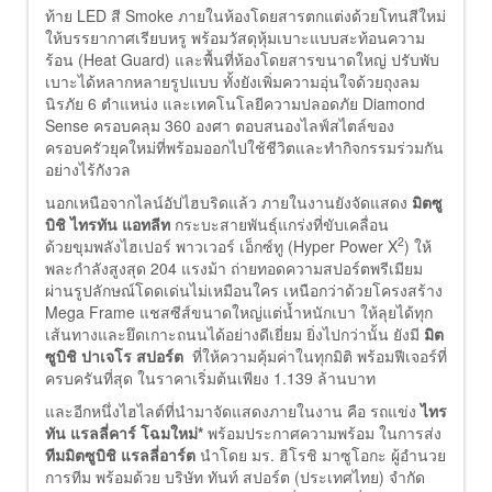
ท้าย LED สี Smoke ภายในห้องโดยสารตกแต่งด้วยโทนสีใหม่
ให้บรรยากาศเรียบหรู พร้อมวัสดุหุ้มเบาะแบบสะท้อนความ
ร้อน (Heat Guard) และพื้นที่ห้องโดยสารขนาดใหญ่ ปรับพับ
เบาะได้หลากหลายรูปแบบ ทั้งยังเพิ่มความอุ่นใจด้วยถุงลม
นิรภัย 6 ตำแหน่ง และเทคโนโลยีความปลอดภัย Diamond
Sense ครอบคลุม 360 องศา ตอบสนองไลฟ์สไตล์ของ
ครอบครัวยุคใหม่ที่พร้อมออกไปใช้ชีวิตและทำกิจกรรมร่วมกัน
อย่างไร้กังวล
นอกเหนือจากไลน์อัปไฮบริดแล้ว ภายในงานยังจัดแสดง
มิตซู
บิชิ ไทรทัน แอทลีท
กระบะสายพันธุ์แกร่งที่ขับเคลื่อน
2
ด้วยขุมพลังไฮเปอร์ พาวเวอร์ เอ็กซ์ทู (Hyper Power X
) ให้
พละกำลังสูงสุด 204 แรงม้า ถ่ายทอดความสปอร์ตพรีเมียม
ผ่านรูปลักษณ์โดดเด่นไม่เหมือนใคร เหนือกว่าด้วยโครงสร้าง
Mega Frame แชสซีส์ขนาดใหญ่แต่น้ำหนักเบา ให้ลุยได้ทุก
เส้นทางและยึดเกาะถนนได้อย่างดีเยี่ยม ยิ่งไปกว่านั้น ยังมี
มิต
ซูบิชิ ปาเจโร สปอร์ต
ที่ให้ความคุ้มค่าในทุกมิติ พร้อมฟีเจอร์ที่
ครบครันที่สุด ในราคาเริ่มต้นเพียง 1.139 ล้านบาท
และอีกหนึ่งไฮไลต์ที่นำมาจัดแสดงภายในงาน คือ รถแข่ง
ไทร
ทัน แรลลี่คาร์ โฉมใหม่*
พร้อมประกาศความพร้อม ในการส่ง
ทีมมิตซูบิชิ แรลลี่อาร์ต
นำโดย มร. ฮิโรชิ มาซูโอกะ ผู้อำนวย
การทีม พร้อมด้วย บริษัท ทันท์ สปอร์ต (ประเทศไทย) จำกัด