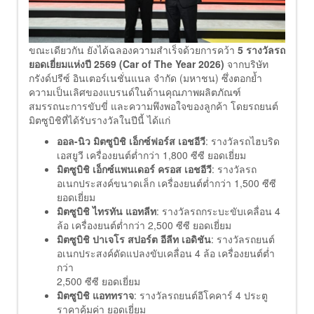
ขณะเดียวกัน ยังได้ฉลองความสำเร็จด้วยการคว้า
5 รางวัลรถ
ยอดเยี่ยมแห่งปี 2569 (Car of The Year 2026)
จากบริษัท
กรังด์ปรีซ์ อินเตอร์เนชั่นแนล จำกัด (มหาชน) ซึ่งตอกย้ำ
ความเป็นเลิศของแบรนด์ในด้านคุณภาพผลิตภัณฑ์
สมรรถนะการขับขี่ และความพึงพอใจของลูกค้า โดยรถยนต์
มิตซูบิชิที่ได้รับรางวัลในปีนี้ ได้แก่
ออล-นิว มิตซูบิชิ เอ็กซ์ฟอร์ส เอชอีวี
: รางวัลรถไฮบริด
เอสยูวี เครื่องยนต์ต่ำกว่า 1,800 ซีซี ยอดเยี่ยม
มิตซูบิชิ เอ็กซ์แพนเดอร์ ครอส เอชอีวี
: รางวัลรถ
อเนกประสงค์ขนาดเล็ก เครื่องยนต์ต่ำกว่า 1,500 ซีซี
ยอดเยี่ยม
มิตซูบิชิ ไทรทัน แอทลีท
: รางวัลรถกระบะขับเคลื่อน 4
ล้อ เครื่องยนต์ต่ำกว่า 2,500 ซีซี ยอดเยี่ยม
มิตซูบิชิ ปาเจโร สปอร์ต อีลีท เอดิชัน
: รางวัลรถยนต์
อเนกประสงค์ดัดแปลงขับเคลื่อน 4 ล้อ เครื่องยนต์ต่ำ
กว่า
2,500 ซีซี ยอดเยี่ยม
มิตซูบิชิ แอททราจ
: รางวัลรถยนต์อีโคคาร์ 4 ประตู
ราคาคุ้มค่า ยอดเยี่ยม