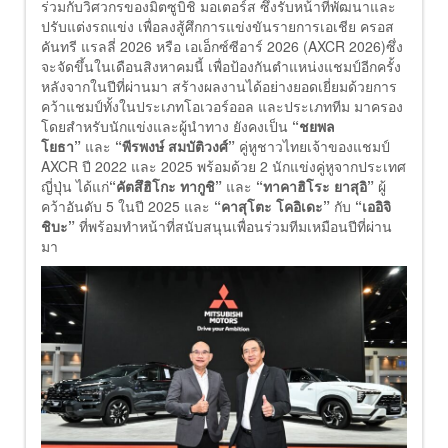
ร่วมกับวิศวกรของมิตซูบิชิ มอเตอร์ส ซึ่งรับหน้าที่พัฒนาและ
ปรับแต่งรถแข่ง
เพื่อลงสู้ศึกการแข่งขันรายการเอเชีย ครอส
คันทรี แรลลี่ 2026 หรือ เอเอ็กซ์ซีอาร์ 2026 (AXCR 2026)ซึ่ง
จะจัดขึ้นในเดือนสิงหาคมนี้ เพื่อป้องกันตำแหน่งแชมป์อีกครั้ง
หลังจากในปีที่ผ่านมา สร้างผลงานได้อย่างยอดเยี่ยมด้วยการ
คว้าแชมป์ทั้งในประเภทโอเวอร์ออล และประเภททีม มาครอง
โดยสำหรับนักแข่งและผู้นำทาง ยังคงเป็น
“ชยพล
โยธา”
และ
“พีรพงษ์ สมบัติวงศ์”
คู่หูชาวไทยเจ้าของแชมป์
AXCR ปี 2022 และ 2025 พร้อมด้วย 2 นักแข่งคู่หูจากประเทศ
ญี่ปุ่น ได้แก่
“คัตสึฮิโกะ ทากูชิ”
และ
“ทาคาฮิโระ ยาสุอิ”
ผู้
คว้าอันดับ 5 ในปี 2025 และ
“คาสุโตะ โคอิเดะ”
กับ
“เออิจิ
ชิบะ”
ที่พร้อมทำหน้าที่สนับสนุนเพื่อนร่วมทีมเหมือนปีที่ผ่าน
มา