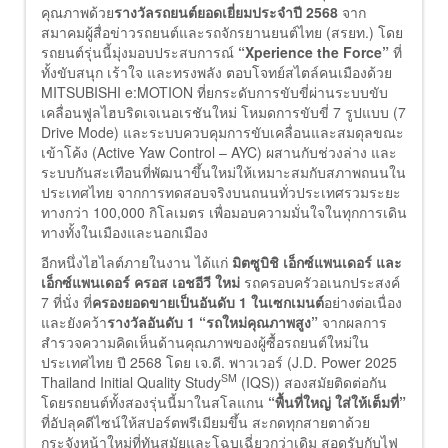
คุณภาพด้วย
รางวัลรถยนต์ยอดเยี่ยมประจำปี 2568
จาก
สมาคมผู้สื่อข่าวรถยนต์และรถจักรยานยนต์ไทย (สรยท.) โดย
รถยนต์รุ่นนี้มุ่งมอบประสบการณ์
“Xperience the Force”
ที่
ทั้งขับสนุก เร้าใจ และทรงพลัง ตอบโจทย์สไตล์คนเมืองด้วย
MITSUBISHI e:MOTION ที่ยกระดับการขับขี่ผ่านระบบขับ
เคลื่อนฟูลไฮบริดเจเนอเรชันใหม่ โหมดการขับขี่ 7 รูปแบบ (7
Drive Mode) และระบบควบคุมการขับเคลื่อนและสมดุลขณะ
เข้าโค้ง (Active Yaw Control – AYC) ผสานกับช่วงล่าง และ
ระบบกันสะเทือนที่พัฒนาขึ้นใหม่ให้เหมาะสมกับสภาพถนนใน
ประเทศไทย จากการทดสอบจริงบนถนนทั่วประเทศรวมระยะ
ทางกว่า 100,000 กิโลเมตร เพื่อมอบความมั่นใจในทุกการเดิน
ทางทั้งในเมืองและนอกเมือง
อีกหนึ่งไฮไลต์ภายในงาน ได้แก่
มิตซูบิชิ เอ็กซ์แพนเดอร์ และ
เอ็กซ์แพนเดอร์ ครอส เอชอีวี ใหม่
รถครอบครัวอเนกประสงค์
7 ที่นั่ง ที่
ครองยอดขายเป็นอันดับ 1 ในเซกเมนต์
อย่างต่อเนื่อง
และยังคว้า
รางวัลอันดับ 1 “รถใหม่คุณภาพสูง”
จากผลการ
สำรวจความคิดเห็นด้านคุณภาพของผู้ซื้อรถยนต์ใหม่ใน
ประเทศไทย ปี 2568 โดย เจ.ดี. พาวเวอร์ (J.D. Power 2025
SM
Thailand Initial Quality Study
(IQS)) สองสมัยติดต่อกัน
โดยรถยนต์ทั้งสองรุ่นนี้มาในสโลแกน
“พื้นที่ใหญ่ ใส่ให้เต็มที่”
ที่อัปลุคดีไซน์ให้สปอร์ตพรีเมียมขึ้น สะกดทุกสายตาด้วย
กระจังหน้าใหม่ที่ทันสมัยและโฉบเฉี่ยวกว่าเดิม สอดรับกับไฟ