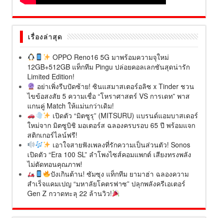
เรื่องล่าสุด
OPPO Reno16 5G มาพร้อมความจุใหม่
12GB+512GB แท็กทีม Pingu ปล่อยคอลเลกชันสุดน่ารัก
Limited Edition!
อย่าเพิ่งรีบปัดซ้าย! ซินแสมาสเตอร์อลิซ x Tinder ชวน
ไขข้อสงสัย 5 ความเชื่อ “โหราศาสตร์ VS การเดท” พาส
แกนคู่ Match ให้แม่นกว่าเดิม!
เปิดตัว “มิตซูรุ” (MITSURU) แบรนด์แอมบาสเดอร์
ใหม่จาก มิตซูบิชิ มอเตอร์ส ฉลองครบรอบ 65 ปี พร้อมแจก
สติกเกอร์ไลน์ฟรี!
เอาใจสายฟังเพลงที่รักความเป็นส่วนตัว! Sonos
เปิดตัว “Era 100 SL” ลำโพงไซส์คอมแพกต์ เสียงทรงพลัง
ไม่ตัดทอนคุณภาพ!
ปังเกินต้าน! ซัมซุง แท็กทีม ยามาฮ่า ฉลองความ
สำเร็จแคมเปญ “มหาลัยโคตรฟาซ” ปลุกพลังครีเอเตอร์
Gen Z กวาดทะลุ 22 ล้านวิว!