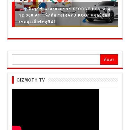
มิตซูบิชิ ฉลองยอดขาย XFORCE HEV ทะลุ
12,000 คัน แท็กทีม “JIRAYU KOO” แจกบ็อกซ์
เซตสุดเอ็กซ์คลูซีฟ!
ค้นหา
สำหรับ:
GIZMOTH TV