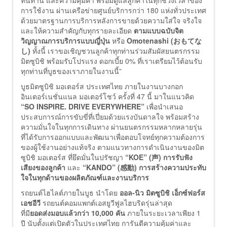
การใช้งาน ผ่านเครือข่ายศูนย์บริการกว่า 180 แห่งทั่วประเทศ
ด้วยมาตรฐานการบริการหลังการขายด้วยความใส่ใจ จริงใจ
และให้ความสำคัญกับทุกรายละเอียด
ตามแบบฉบับจิต
วิญญาณการบริการแบบญี่ปุ่น
หรือ
Omotenashi (おもてな
し)
ทั้งนี้ เราขอเชิญชวนลูกค้าทุกท่านร่วมสัมผัสยนตรกรรม
มิตซูบิชิ พร้อมรับโปรแรง ดอกเบี้ย 0% ที่เราเตรียมไว้ต้อนรับ
ทุกท่านที่บูธของเราภายในงานนี้”
บูธมิตซูบิชิ มอเตอร์ส ประเทศไทย ภายในงานบางกอก
อินเตอร์เนชั่นแนล มอเตอร์โชว์ ครั้งที่ 47 นี้ มาในแนวคิด
“SO INSPIRE. DRIVE EVERYWHERE”
เพื่อนำเสนอ
ประสบการณ์การขับขี่ที่เปี่ยมด้วยแรงบันดาลใจ พร้อมสร้าง
ความมั่นใจในทุกการเดินทาง ผ่านยนตรกรรมหลากหลายรุ่น
ที่ได้รับการออกแบบและพัฒนาเพื่อตอบโจทย์ทุกความต้องการ
ของผู้ใช้งานอย่างแท้จริง ตามแนวทางการดำเนินงานของมิต
ซูบิชิ มอเตอร์ส ที่ยึดมั่นในปรัชญา
“KOE” (声) การรับฟัง
เสียงของลูกค้า
และ
“KANDO” (感動) การสร้างความประทับ
ใจในทุกด้านของผลิตภัณฑ์และงานบริการ
รถยนต์ไฮไลต์ภายในบูธ นำโดย
ออล-นิว มิตซูบิชิ เอ็กซ์ฟอร์ส
เอชอีวี
รถยนต์คอมแพกต์เอสยูวีฟูลไฮบริดรุ่นล่าสุด
ที่มี
ยอดส่งมอบแล้วกว่า 10,000 คัน
ภายในระยะเวลาเพียง 1
ปี นับตั้งแต่เปิดตัวในประเทศไทย การันตีความคุ้มค่าและ