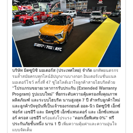
บริษัท มิตซูบิชิ มอเตอร์ส (ประเทศไทย) จำกัด
ยกทัพยนตรกร
รมล้ำสมัยครบทุกไลน์อัปบุกงานบางกอก อินเตอร์เนชั่นแนล
มอเตอร์โชว์ ครั้งที่ 47 ชูไฮไลต์เอาใจลูกค้าสายไฮบริดด้วย
“โปรแกรมขยายเวลาการรับประกัน (Extended Warranty
Program) รูปแบบใหม่” ที่ยกระดับความคุ้มครองทั้งคุณภาพ
ผลิตภัณฑ์ และระบบไฮบริด นานสูงสุด 7 ปี
สำหรับลูกค้าใหม่
และลูกค้าปัจจุบันที่เป็นเจ้าของรถยนต์ ออล-นิว มิตซูบิชิ เอ็กซ์
ฟอร์ส เอชอีวี และ มิตซูบิชิ เอ็กซ์แพนเดอร์ และ เอ็กซ์แพนเด
อร์ ครอส เอชอีวี
พร้อมส่งโปรแรง
“ดอกเบี้ยพิเศษ 0%” ฟรี
ประกันภัยชั้นหนึ่ง นาน 1 ปี
เพิ่มความคุ้มค่าและความอุ่นใจ
แบบจัดเต็ม