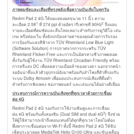
ภาพคมชัดและเสียงที่ทรงพลังเพื่อความบันเทิงในทุกวัน
Redmi Pad 2 4G ให้จอแสดงผลขนาด 11 นิ้ว ความ
1
2
ละเอียด 2.5K
ที่ 274 ppi ด้วยอัตรารีเฟรชที่ 90Hz
จึงมอบ
รายละเอียดที่คมชัดและลื่นไหลเหมาะสำหรับการดูวิดีโอ เล่น
เกม หรือท่องเว็บ ทั้งยังปกป้องสายตาของคุณด้วยการรับรอง
การป้องกันแสงสีฟ้าจาก TÜV Rheinland Low Blue Light
(Software Solution) การปราศจากการกระพริบ TÜV
Rheinland Flicker-Free และการเป็นมิตรทางชีวภาพตลอด
ทั้งวันกับผู้ใช้งาน TÜV Rheinland Circadian Friendly พร้อม
การหรี่แสง DC เพื่อลดความเมื่อยล้าของดวงตา นอกจากหน้า
จออันน่าทึ่งแล้วตัวอุปกรณ์ยังมาพร้อมกับลำโพงสี่ตัวที่รองรับ
ระบบ Dolby Atmos® เพื่อมอบประสบการณ์เสียงที่ดื่มด่ำ
สำหรับการฟังเพลง ชมภาพยนตร์ และเล่นเกมได้อย่างดีเยี่ยม
ประสบการณ์การความบันเทิงทุกที่ทุกเวลาด้วยการเชื่อม
ต่อ
4G
Redmi Pad 2 4G รองรับการใช้งานซิมคู่และการเชื่อม
3
ต่อ 4G พร้อมกันทั้งสองซิม (Dual SIM and dual 4G
) จึงช่วย
ให้ผู้ใช้สามารถเข้าถึงคอนเทนต์ได้ทุกที่ทุกเวลาโดยไม่ต้อง
พึ่งพาการเชื่อมต่อจาก Wi-Fi ทั้งนี้ Redmi Pad 2 4G ใช้ชิป
เซ็ตประมวลผล MediaTek Helio G100-Ultra และขับเคลื่อน