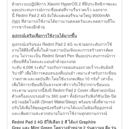
ด้วยระบบปฏิบัติการ Xiaomi HyperOS 2 ที่มีประสิทธิภาพและ
มอบประสบการณ์การเชื่อมต่อที่ราบรื่นรวดเร็ว นอกจาก
นี้ Redmi Pad 2 4G ยังให้แบตเตอรี่ขนาดใหญ่ 9000mAh
(typ) ที่สามารถใช้งานได้ยาวนานตลอดวันและลดความถี่ใน
การชาร์จลงอีกด้วย
อุปกรณ์เสริมเพื่อการใช้งานได้มากขึ้น
อุปกรณ์เสริมของ Redmi Pad 2 4G จะช่วยยกระดับการใช้
งานให้ดียิ่งขึ้นทั้งในด้านความบันเทิงและการสร้างสรรค์ผล
งาน ไม่ว่าจะเป็น Redmi Smart Pen ที่มอบประสบการณ์การ
เขียนที่ลื่นไหลและแม่นยำด้วยแรงกด
4
ระดับ 4,096 ระดับ
รองรับการตอบสนองรวดเร็วระดับมิลลิ
5
วินาที
เพื่อให้การตอบสนองที่แม่นยำ เหมาะสำหรับการเขียน
6
วาดภาพ และจดบันทึก โดยใช้แรงกดเพียง 10 กรัม
เท่านั้น
เพื่อให้การเขียนที่เป็นธรรมชาติราวกับใช้ปากกาเขียนบน
กระดาษ นอกจากนี้ยังมี Redmi Pad 2 Cover เพื่อช่วยปกป้อง
ตัวเครื่องแบบรอบด้าน 360 องศา ทั้งยังรองรับฟังก์ชันเปิด-ปิด
หน้าจออัตโนมัติ (Smart Wake/Sleep) พร้อมขาตั้งที่สามารถ
ปรับได้เพื่อให้คุณดูหนังหรือทำงานได้แบบไม่ต้องถืออุปกรณ์
และเพิ่มความสะดวกสบายในการใช้งานทุกสถานการณ์
Redmi Pad 2 4G มีให้เลือก 2 สี ได้แก่ Graphite
Gray และ Mint Green โดยวางจำหน่าย 2 รุ่นความจุ คือ รุ่น