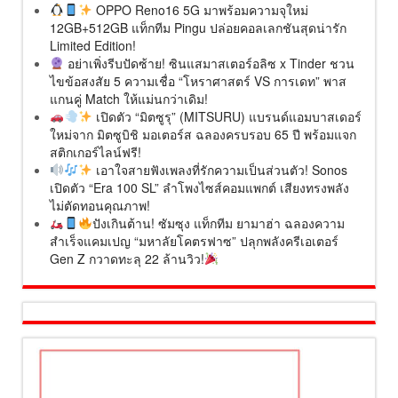
OPPO Reno16 5G มาพร้อมความจุใหม่
12GB+512GB แท็กทีม Pingu ปล่อยคอลเลกชันสุดน่ารัก
Limited Edition!
อย่าเพิ่งรีบปัดซ้าย! ซินแสมาสเตอร์อลิซ x Tinder ชวน
ไขข้อสงสัย 5 ความเชื่อ “โหราศาสตร์ VS การเดท” พาส
แกนคู่ Match ให้แม่นกว่าเดิม!
เปิดตัว “มิตซูรุ” (MITSURU) แบรนด์แอมบาสเดอร์
ใหม่จาก มิตซูบิชิ มอเตอร์ส ฉลองครบรอบ 65 ปี พร้อมแจก
สติกเกอร์ไลน์ฟรี!
เอาใจสายฟังเพลงที่รักความเป็นส่วนตัว! Sonos
เปิดตัว “Era 100 SL” ลำโพงไซส์คอมแพกต์ เสียงทรงพลัง
ไม่ตัดทอนคุณภาพ!
ปังเกินต้าน! ซัมซุง แท็กทีม ยามาฮ่า ฉลองความ
สำเร็จแคมเปญ “มหาลัยโคตรฟาซ” ปลุกพลังครีเอเตอร์
Gen Z กวาดทะลุ 22 ล้านวิว!