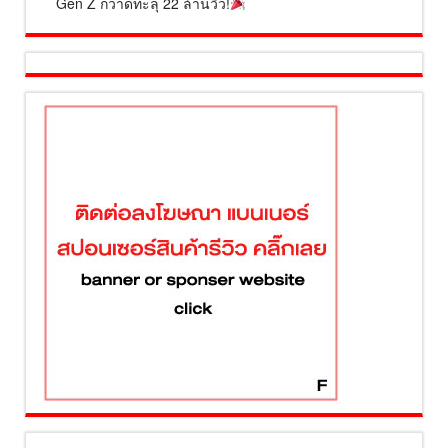
Gen Z กวาดทะลุ 22 ล้านวิว!