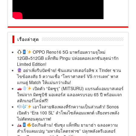
เรื่องล่าสุด
OPPO Reno16 5G มาพร้อมความจุใหม่
12GB+512GB แท็กทีม Pingu ปล่อยคอลเลกชันสุดน่ารัก
Limited Edition!
อย่าเพิ่งรีบปัดซ้าย! ซินแสมาสเตอร์อลิซ x Tinder ชวน
ไขข้อสงสัย 5 ความเชื่อ “โหราศาสตร์ VS การเดท” พาส
แกนคู่ Match ให้แม่นกว่าเดิม!
เปิดตัว “มิตซูรุ” (MITSURU) แบรนด์แอมบาสเดอร์
ใหม่จาก มิตซูบิชิ มอเตอร์ส ฉลองครบรอบ 65 ปี พร้อมแจก
สติกเกอร์ไลน์ฟรี!
เอาใจสายฟังเพลงที่รักความเป็นส่วนตัว! Sonos
เปิดตัว “Era 100 SL” ลำโพงไซส์คอมแพกต์ เสียงทรงพลัง
ไม่ตัดทอนคุณภาพ!
ปังเกินต้าน! ซัมซุง แท็กทีม ยามาฮ่า ฉลองความ
สำเร็จแคมเปญ “มหาลัยโคตรฟาซ” ปลุกพลังครีเอเตอร์