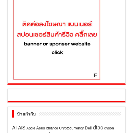
ป้ายกำกับ
dtac
AI
AIS
Asus
Dell
Cryptocurrency
dyson
Apple
binance