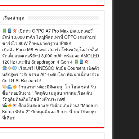
เรื่องล่าสุด
เปิดตัว OPPO A7 Pro Max ยัดแบตเตอรี่
ยักษ์ 10,000 mAh ใหญ่ที่สุดเท่าที่ OPPO เคยทำมา!
ชาร์จไว 80W ถึกทนมาตรฐาน IP69K!
เปิดตัว Poco M8 Power สมาร์ตโฟนขวัญใจสายอึด!
จัดเต็มแบตเตอรี่ยักษ์ 8,000 mAh พร้อมจอ AMOLED
120Hz และชิป Snapdragon 4 Gen 4
เรียนฟรี! UNESCO จับมือ Coursera เปิดตัว
หลักสูตร “จริยธรรม AI” ระดับโลก พัฒนาเนื้อหาร่วม
กับ LG AI Research!
ร้านอาหารต้องมีติดเมนู! โก โฮลเซลล์ รับ
ซื้อ “หอยหินงาม” วัตถุดิบ เมนูลับ จากพุมเรียง ดัน
วัตถุดิบท้องถิ่นใต้สู่ห้างทั่วประเทศ!
ศึกแค้นสะสาง 9 ปีเดือดเกินต้าน! “Made in
Korea ซีซัน 2” ปักหมุดคืนจอ 9 ก.ย. นี้ บน Disney+
ที่เดียว!