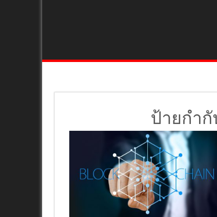
ป้ายกำกั