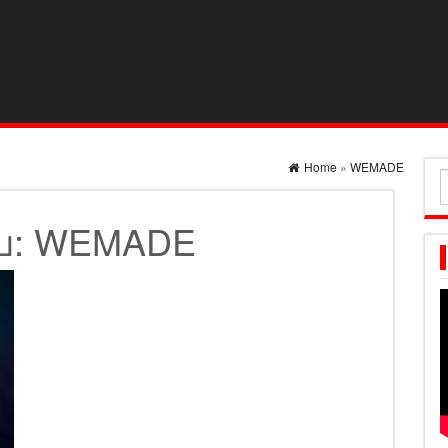
Home
»
WEMADE
ค
ส
บ:
WEMADE