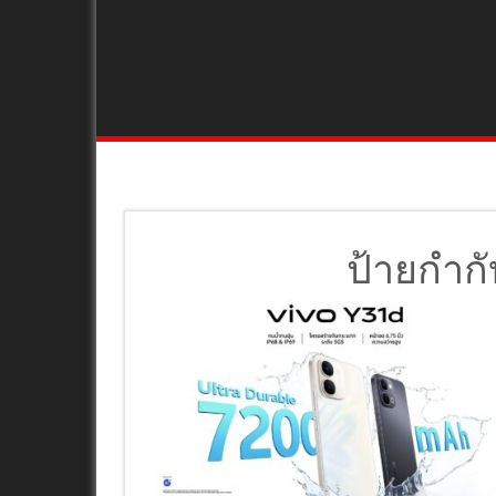
ป้ายกำก