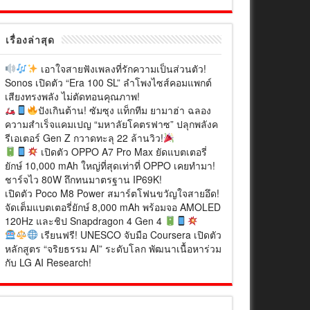
เรื่องล่าสุด
เอาใจสายฟังเพลงที่รักความเป็นส่วนตัว!
Sonos เปิดตัว “Era 100 SL” ลำโพงไซส์คอมแพกต์
เสียงทรงพลัง ไม่ตัดทอนคุณภาพ!
ปังเกินต้าน! ซัมซุง แท็กทีม ยามาฮ่า ฉลอง
ความสำเร็จแคมเปญ “มหาลัยโคตรฟาซ” ปลุกพลังค
รีเอเตอร์ Gen Z กวาดทะลุ 22 ล้านวิว!
เปิดตัว OPPO A7 Pro Max ยัดแบตเตอรี่
ยักษ์ 10,000 mAh ใหญ่ที่สุดเท่าที่ OPPO เคยทำมา!
ชาร์จไว 80W ถึกทนมาตรฐาน IP69K!
เปิดตัว Poco M8 Power สมาร์ตโฟนขวัญใจสายอึด!
จัดเต็มแบตเตอรี่ยักษ์ 8,000 mAh พร้อมจอ AMOLED
120Hz และชิป Snapdragon 4 Gen 4
เรียนฟรี! UNESCO จับมือ Coursera เปิดตัว
หลักสูตร “จริยธรรม AI” ระดับโลก พัฒนาเนื้อหาร่วม
กับ LG AI Research!