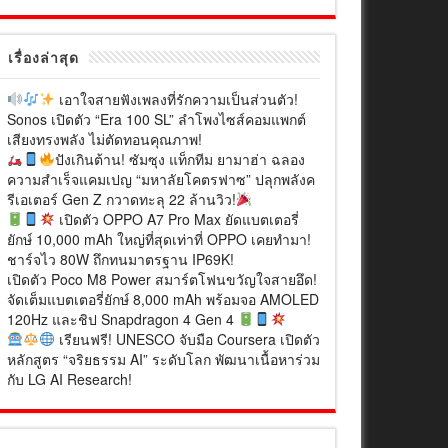
เรื่องล่าสุด
เอาใจสายฟังเพลงที่รักความเป็นส่วนตัว!
Sonos เปิดตัว “Era 100 SL” ลำโพงไซส์คอมแพกต์
เสียงทรงพลัง ไม่ตัดทอนคุณภาพ!
ปังเกินต้าน! ซัมซุง แท็กทีม ยามาฮ่า ฉลอง
ความสำเร็จแคมเปญ “มหาลัยโคตรฟาซ” ปลุกพลังค
รีเอเตอร์ Gen Z กวาดทะลุ 22 ล้านวิว!
เปิดตัว OPPO A7 Pro Max ยัดแบตเตอรี่
ยักษ์ 10,000 mAh ใหญ่ที่สุดเท่าที่ OPPO เคยทำมา!
ชาร์จไว 80W ถึกทนมาตรฐาน IP69K!
เปิดตัว Poco M8 Power สมาร์ตโฟนขวัญใจสายอึด!
จัดเต็มแบตเตอรี่ยักษ์ 8,000 mAh พร้อมจอ AMOLED
120Hz และชิป Snapdragon 4 Gen 4
เรียนฟรี! UNESCO จับมือ Coursera เปิดตัว
หลักสูตร “จริยธรรม AI” ระดับโลก พัฒนาเนื้อหาร่วม
กับ LG AI Research!