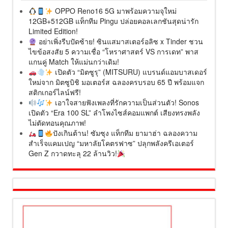
OPPO Reno16 5G มาพร้อมความจุใหม่
12GB+512GB แท็กทีม Pingu ปล่อยคอลเลกชันสุดน่ารัก
Limited Edition!
อย่าเพิ่งรีบปัดซ้าย! ซินแสมาสเตอร์อลิซ x Tinder ชวน
ไขข้อสงสัย 5 ความเชื่อ “โหราศาสตร์ VS การเดท” พาส
แกนคู่ Match ให้แม่นกว่าเดิม!
เปิดตัว “มิตซูรุ” (MITSURU) แบรนด์แอมบาสเดอร์
ใหม่จาก มิตซูบิชิ มอเตอร์ส ฉลองครบรอบ 65 ปี พร้อมแจก
สติกเกอร์ไลน์ฟรี!
เอาใจสายฟังเพลงที่รักความเป็นส่วนตัว! Sonos
เปิดตัว “Era 100 SL” ลำโพงไซส์คอมแพกต์ เสียงทรงพลัง
ไม่ตัดทอนคุณภาพ!
ปังเกินต้าน! ซัมซุง แท็กทีม ยามาฮ่า ฉลองความ
สำเร็จแคมเปญ “มหาลัยโคตรฟาซ” ปลุกพลังครีเอเตอร์
Gen Z กวาดทะลุ 22 ล้านวิว!