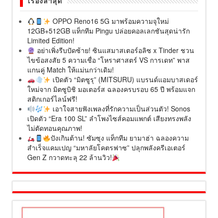
เรื่องล่าสุด
OPPO Reno16 5G มาพร้อมความจุใหม่
12GB+512GB แท็กทีม Pingu ปล่อยคอลเลกชันสุดน่ารัก
Limited Edition!
อย่าเพิ่งรีบปัดซ้าย! ซินแสมาสเตอร์อลิซ x Tinder ชวน
ไขข้อสงสัย 5 ความเชื่อ “โหราศาสตร์ VS การเดท” พาส
แกนคู่ Match ให้แม่นกว่าเดิม!
เปิดตัว “มิตซูรุ” (MITSURU) แบรนด์แอมบาสเดอร์
ใหม่จาก มิตซูบิชิ มอเตอร์ส ฉลองครบรอบ 65 ปี พร้อมแจก
สติกเกอร์ไลน์ฟรี!
เอาใจสายฟังเพลงที่รักความเป็นส่วนตัว! Sonos
เปิดตัว “Era 100 SL” ลำโพงไซส์คอมแพกต์ เสียงทรงพลัง
ไม่ตัดทอนคุณภาพ!
ปังเกินต้าน! ซัมซุง แท็กทีม ยามาฮ่า ฉลองความ
สำเร็จแคมเปญ “มหาลัยโคตรฟาซ” ปลุกพลังครีเอเตอร์
Gen Z กวาดทะลุ 22 ล้านวิว!