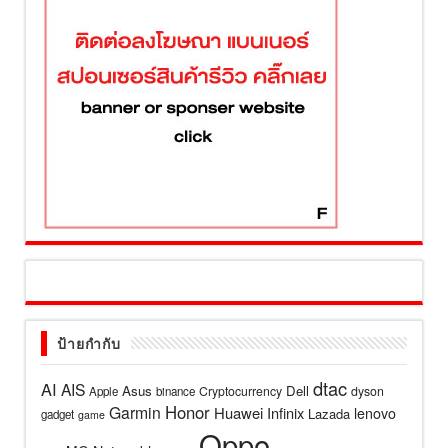
ป้ายกำกับ
dtac
AI
AIS
Asus
Dell
Cryptocurrency
dyson
Apple
binance
Honor
Garmin
Huawei
Infinix
lenovo
Lazada
gadget
game
Oppo