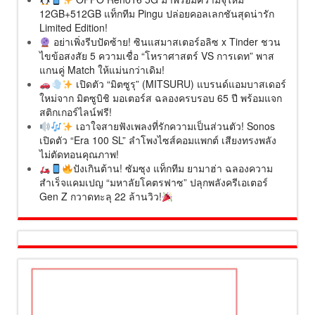
12GB+512GB แท็กทีม Pingu ปล่อยคอลเลกชันสุดน่ารัก
Limited Edition!
อย่าเพิ่งรีบปัดซ้าย! ซินแสมาสเตอร์อลิซ x Tinder ชวน
ไขข้อสงสัย 5 ความเชื่อ “โหราศาสตร์ VS การเดท” พาส
แกนคู่ Match ให้แม่นกว่าเดิม!
เปิดตัว “มิตซูรุ” (MITSURU) แบรนด์แอมบาสเดอร์
ใหม่จาก มิตซูบิชิ มอเตอร์ส ฉลองครบรอบ 65 ปี พร้อมแจก
สติกเกอร์ไลน์ฟรี!
เอาใจสายฟังเพลงที่รักความเป็นส่วนตัว! Sonos
เปิดตัว “Era 100 SL” ลำโพงไซส์คอมแพกต์ เสียงทรงพลัง
ไม่ตัดทอนคุณภาพ!
ปังเกินต้าน! ซัมซุง แท็กทีม ยามาฮ่า ฉลองความ
สำเร็จแคมเปญ “มหาลัยโคตรฟาซ” ปลุกพลังครีเอเตอร์
Gen Z กวาดทะลุ 22 ล้านวิว!