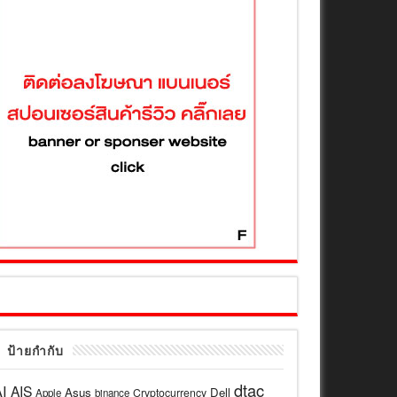
ป้ายกำกับ
dtac
I
AIS
Asus
Dell
Cryptocurrency
Apple
binance