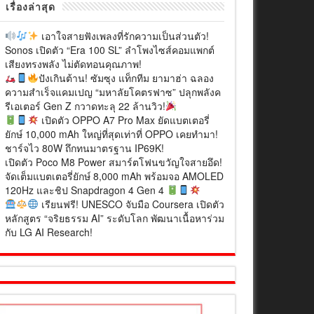
เรื่องล่าสุด
เอาใจสายฟังเพลงที่รักความเป็นส่วนตัว!
Sonos เปิดตัว “Era 100 SL” ลำโพงไซส์คอมแพกต์
เสียงทรงพลัง ไม่ตัดทอนคุณภาพ!
ปังเกินต้าน! ซัมซุง แท็กทีม ยามาฮ่า ฉลอง
ความสำเร็จแคมเปญ “มหาลัยโคตรฟาซ” ปลุกพลังค
รีเอเตอร์ Gen Z กวาดทะลุ 22 ล้านวิว!
เปิดตัว OPPO A7 Pro Max ยัดแบตเตอรี่
ยักษ์ 10,000 mAh ใหญ่ที่สุดเท่าที่ OPPO เคยทำมา!
ชาร์จไว 80W ถึกทนมาตรฐาน IP69K!
เปิดตัว Poco M8 Power สมาร์ตโฟนขวัญใจสายอึด!
จัดเต็มแบตเตอรี่ยักษ์ 8,000 mAh พร้อมจอ AMOLED
120Hz และชิป Snapdragon 4 Gen 4
เรียนฟรี! UNESCO จับมือ Coursera เปิดตัว
หลักสูตร “จริยธรรม AI” ระดับโลก พัฒนาเนื้อหาร่วม
กับ LG AI Research!