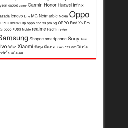
Honor
Garmin
Huawei
Infinix
yson
gadget
game
Oppo
lenovo
MG
Netmarble
azada
Nokia
Line
OPPO Find X5 Pro
oppo find x3 pro 5g
PPO Find N2 Flip
realme
5G
poco
Redmi
review
PUBG Mobile
Samsung
Sony
Shopee
smartphone
True
vivo
Xiaomi
ดีแทค
Wiko
ซัมซุง
เน็ต
รีวิว
ออปโป้
ราคา
าร์เบิ้ล
เอไอเอส