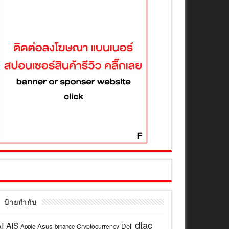
ป้ายกำกับ
dtac
I
AIS
Asus
Dell
Cryptocurrency
Apple
binance