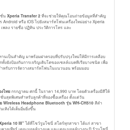
ชั่น
Xperia Transfer 2
ที่จะช่วยให้คุณโอนถ่ายข้อมูลที่สำคัญ
าร Android หรือ iOS ไปยังสมาร์ทโฟนเครื่องใหม่อย่าง Xperia
อ เพลง รายชื่อ ปฏิทิน ประวัติการโทร และ
็นสำคัญ มาพร้อมฝาครอบที่ปรับปรุงใหม่ให้มีการเคลือบ
อีกทั้งยังป้องกันการเจริญเติบโตของเซลล์แบคทีเรียบางชนิด เพื่อ
ัวสำหรับการจัดวางสมาร์ทโฟนในแนวนอน พร้อมมอบ
ืองไทย
กรกฎาคม ศกนี้ ในราคา 14,990 บาท โดยตัวเครื่องมีสีให้
่นสุดพิเศษสำหรับลูกค้าที่จองซื้อเครื่อง ตั้งแต่วัน
าย
Wireless Headphone Bluetooth รุ่น WH-CH510
สีดำ
ิงได้เต็มอิ่มยิ่งขึ้น
Xperia 10 III”
ได้ที่โชว์รูมโซนี่ สโตร์ทุกสาขา ได้แก่ สาขา
ควอเทียร์ เดอะมอลล์บางแค และเดอะมอลล์บางกะปิ ร้านโซนี่