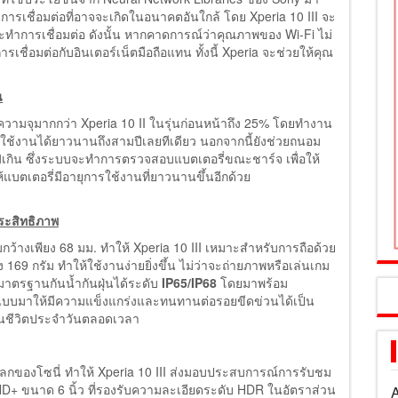
รเชื่อมต่อที่อาจจะเกิดในอนาคตอันใกล้ โดย Xperia 10 III จะ
ทำการเชื่อมต่อ ดังนั้น หากคาดการณ์ว่าคุณภาพของ Wi-Fi ไม่
รเชื่อมต่อกับอินเตอร์เน็ตมือถือแทน ทั้งนี้ Xperia จะช่วยให้คุณ
น
ีความจุมากกว่า Xperia 10 II ในรุ่นก่อนหน้าถึง 25% โดยทำงาน
รถใช้งานได้ยาวนานถึงสามปีเลยทีเดียว นอกจากนี้ยังช่วยถนอม
ฟเกิน ซึ่งระบบจะทำการตรวจสอบแบตเตอรี่ขณะชาร์จ เพื่อให้
บตเตอรี่มีอายุการใช้งานที่ยาวนานขึ้นอีกด้วย
ระสิทธิภาพ
เพียง 68 มม. ทำให้ Xperia 10 III เหมาะสำหรับการถือด้วย
 169 กรัม ทำให้ใช้งานง่ายยิ่งขึ้น ไม่ว่าจะถ่ายภาพหรือเล่นเกม
มาตรฐานกันน้ำกันฝุ่นได้ระดับ
IP65/IP68
โดยมาพร้อม
กแบบมาให้มีความแข็งแกร่งและทนทานต่อรอยขีดข่วนได้เป็น
ว้ในชีวิตประจำวันตลอดเวลา
โลกของโซนี่ ทำให้ Xperia 10 III ส่งมอบประสบการณ์การรับชม
+ ขนาด 6 นิ้ว ที่รองรับความละเอียดระดับ HDR ในอัตราส่วน
A