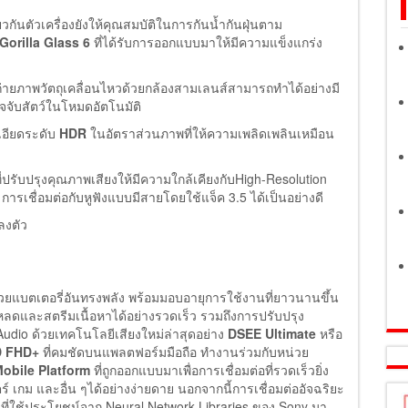
ันตัวเครื่องยังให้คุณสมบัติในการกันน้ำกันฝุ่นตาม
Gorilla Glass 6
ที่ได้รับการออกแบบมาให้มีความแข็งแกร่ง
่ายภาพวัตถุเคลื่อนไหวด้วยกล้องสามเลนส์สามารถทำได้อย่างมี
จจับสัตว์ในโหมดอัตโนมัติ
เอียดระดับ
HDR
ในอัตราส่วนภาพที่ให้ความเพลิดเพลินเหมือน
่ปรับปรุงคุณภาพเสียงให้มีความใกล้เคียงกับHigh-Resolution
การเชื่อมต่อกับหูฟังแบบมีสายโดยใช้แจ็ค 3.5 ได้เป็นอย่างดี
ลงตัว
วยแบตเตอรี่อันทรงพลัง พร้อมมอบอายุการใช้งานที่ยาวนานขึ้น
ดและสตรีมเนื้อหาได้อย่างรวดเร็ว รวมถึงการปรับปรุง
Audio ด้วยเทคโนโลยีเสียงใหม่ล่าสุดอย่าง
DSEE Ultimate
หรือ
 FHD+
ที่คมชัดบนแพลตฟอร์มมือถือ ทำงานร่วมกับหน่วย
bile Platform
ที่ถูกออกแบบมาเพื่อการเชื่อมต่อที่รวดเร็วยิ่ง
 เกม และอื่น ๆได้อย่างง่ายดาย นอกจากนี้การเชื่อมต่ออัจฉริยะ
a ที่ใช้ประโยชน์จาก Neural Network Libraries ของ Sony มา