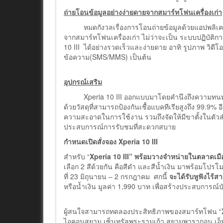
ถ่ายโอนข้อมูลอย่างง่ายดายจากสมาร์ทโฟนเครื่องเก่า
หมดกังวลเรื่องการโอนถ่ายข้อมูลด้วยแอปพลิเค
จากสมาร์ทโฟนเครื่องเก่า ไม่ว่าจะเป็น ระบบปฏิบัติก
10 III ได้อย่างรวดเร็วและง่ายดาย อาทิ รูปภาพ วิดีโ
ข้อความ(SMS/MMS) เป็นต้น
อุปกรณ์เสริม
Xperia 10 III ออกแบบมาโดยคำนึงถึงความทนทานเป
ด้วยวัสดุที่สามารถป้องกันเชื้อแบคทีเรียสูงถึง 99.9% 
ความสะอาดในการใช้งาน รวมถึงจัดให้มีขาตั้งในต
ประสบการณ์การรับชมที่สะดวกสบาย
กำหนดเปิดสั่งจอง
Xperia 10 III
สำหรับ “
Xperia 10 III” พร้อมวางจำหน่ายในตลาดเม
เลือก 2 สีด้วยกัน คือสีดำ และสีน้ำเงิน มาพร้อมโปรโมชั
ที่ 23 มิถุนายน – 2 กรกฎาคม ศกนี้
จะได้รับหูฟังไร้ส
หรือน้ำเงิน มูลค่า 1,990 บาท เพื่อสร้างประสบการณ์บันเท
ผู้สนใจสามารถทดลองประสิทธิภาพของสมาร์ทโฟน “
ไอคอนสยาม เซ็นทรัลพระรามเก้า สยามพารากอน เอ็ม