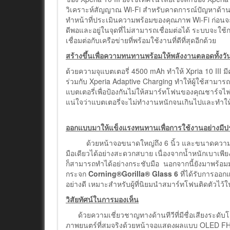
วิเคราะห์สัญญาณ Wi-Fi สำหรับคาดการณ์ปัญหาด้านกา
ทำหน้าที่ประเมินความพร้อมของคุณภาพ Wi-Fi ก่อนจะ
ดีพอและอยู่ในจุดที่ไม่สามารถเชื่อมต่อได้ ระบบจะใช้กา
เชื่อมต่อกับเครือข่ายที่พร้อมใช้งานที่ดีที่สุดอีกด้วย
สร้างขึ้นเพื่อความทนทานพร้อมให้พลังงานตลอดทั้งวั
ด้วยความจุแบตเตอรี่ 4500 mAh ทำให้ Xpria 10 III ม
ร่วมกับ Xperia Adaptive Charging ทำให้ผู้ใช้สามา
แบตเตอรี่เพื่อป้องกันไม่ให้สมาร์ทโฟนของคุณชาร์จไ
แน่ใจว่าแบตเตอรี่จะไม่ทำงานหนักจนเกินไปและทำให้แ
ออกแบบมาให้แข็งแรงทนทานเพื่อการใช้งานอย่างมีป
ด้วยหน้าจอขนาดใหญ่ถึง 6 นิ้ว และขนาดความกว้าง
มือเดียวได้อย่างสะดวกสบาย เนื่องจากน้ำหนักเบาเพียง
ก็สามารถทำได้อย่างกระชับมือ นอกจากนี้ยังมาพร้อม
กระจก
Corning®Gorilla® Glass 6
ที่ได้รับการออ
อย่างดี เหมาะสำหรับผู้ที่นิยมนำสมาร์ทโฟนติดตัวไ
วิสัยทัศน์ในการมองเห็น
ด้วยความเชี่ยวชาญทางด้านทีวีที่มีชื่อเสียงระดับ
ภาพยนตร์ที่สมจริงด้วยหน้าจอแสดงผลแบบ OLED FHD