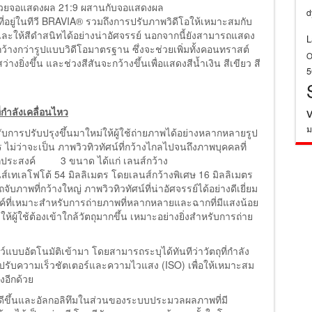
์ด้วยจอแสดงผล 21:9 ผสานกับจอแสดงผล
d
อยู่ในทีวี BRAVIA® รวมถึงการปรับภาพวิดีโอให้เหมาะสมกับ
ะให้สีดำสนิทได้อย่างน่าอัศจรรย์ นอกจากนี้ยังสามารถแสดง
L
้างกว่ารูปแบบวิดีโอมาตรฐาน ซึ่งจะช่วยเพิ่มทั้งคอนทราสต์
O
ยิ่งขึ้น และช่วงสีสันจะกว้างขึ้นเพื่อแสดงสีน้ำเงิน สีเขียว สี
กำลังเคลื่อนไหว
ม
ับการปรับปรุงขึ้นมาใหม่ให้ผู้ใช้ถ่ายภาพได้อย่างหลากหลายรูป
ม่ว่าจะเป็น ภาพวิวทิวทัศน์ที่กว้างไกลไปจนถึงภาพบุคคลที่
นกประสงค์ 3 ขนาด ได้แก่ เลนส์กว้าง
นส์เทเลโฟโต้ 54 มิลลิเมตร โดยเลนส์กว้างพิเศษ 16 มิลลิเมตร
บภาพที่กว้างใหญ่ ภาพวิวทิวทัศน์ที่น่าอัศจรรย์ได้อย่างดีเยี่ยม
งค์ที่เหมาะสำหรับการถ่ายภาพที่หลากหลายและฉากที่มีแสงน้อย
ู้ใช้ต้องเข้าใกล้วัตถุมากขึ้น เหมาะอย่างยิ่งสำหรับการถ่าย
ัตว์แบบอัตโนมัติเข้ามา โดยสามารถระบุได้ทันทีว่าวัตถุที่กำลัง
ารปรับความเร็วชัตเตอร์และความไวแสง (ISO) เพื่อให้เหมาะสม
งอีกด้วย
้ดีขึ้นและอัลกอลิทึมในส่วนของระบบประมวลผลภาพที่มี