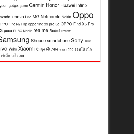
Honor
Garmin
Huawei
Infinix
yson
gadget
game
Oppo
lenovo
MG
Netmarble
azada
Nokia
Line
OPPO Find X5 Pro
oppo find x3 pro 5g
PPO Find N2 Flip
realme
5G
poco
Redmi
review
PUBG Mobile
Samsung
Sony
Shopee
smartphone
True
vivo
Xiaomi
ดีแทค
Wiko
ซัมซุง
เน็ต
รีวิว
ออปโป้
ราคา
าร์เบิ้ล
เอไอเอส