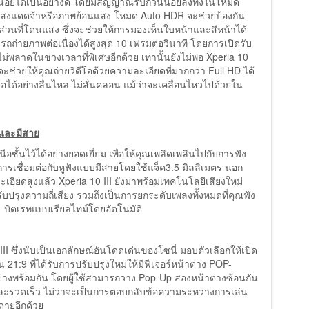
งน้อยได้เป็นอย่างดี โดยมีสัญญาณรบกวนน้อยลงทั้งในโหมด
ีแสงแดดจ้าหรือภาพย้อนแสง โหมด Auto HDR จะช่วยป้องกัน
วนที่โดนแสง ซึ่งจะช่วยให้การมองเห็นใบหน้าและสีหน้าได้
รถถ่ายภาพต่อเนื่องได้สูงสุด 10 เฟรมต่อวินาที โดยการเปิดรับ
่พลาดในช่วงเวลาที่พิเศษอีกด้วย เท่านั้นยังไม่พอ Xperia 10
จะช่วยให้คุณถ่ายวิดีโอด้วยความละเอียดที่มากกว่า Full HD ได้
โอได้อย่างลื่นไหล ไม่สั่นคลอน แม้ว่าจะเคลื่อนไหวไปด้วยใน
ยและมีสาย
อชั้นไว้ได้อย่างยอดเยี่ยม เพื่อให้คุณเพลิดเพลินไปกับการฟัง
รเชื่อมต่อกับหูฟังแบบมีสายโดยใช้แจ็ค3.5 มิลลิเมตร นอก
อียดสูงแล้ว Xperia 10 III ยังมาพร้อมเทคโนโลยีเสียงใหม่
ปรับปรุงความถี่เสียง รวมถึงเป็นการยกระดับเพลงทั้งหมดที่คุณฟัง
บิตเรทแบบเรียลไทม์โดยอัตโนมัติ
 ซึ่งนับเป็นเอกลักษณ์อันโดดเด่นของโซนี่ มอบตัวเลือกให้เปิด
1:9 ที่ได้รับการปรับปรุงใหม่ให้มีฟีเจอร์หน้าต่าง POP-
างพร้อมกัน โดยผู้ใช้สามารถวาง Pop-Up สองหน้าต่างซ้อนกัน
ละรวดเร็ว ไม่ว่าจะเป็นการตอบกลับข้อความระหว่างการเล่น
ยดายอีกด้วย