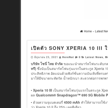
Home
»
Latest N
เปิดตัว SONY XPERIA 10 III 
มิถุนายน 23, 2021
HereNat
0
Latest News
,
M
บริษัท โซนี่ ไทย จำกัด
ขอแนะนำสมาร์ทโฟนระดับกลาง
ทรี)
ซึ่งนับเป็นสมาร์ทโฟนรุ่นแรกในตระกูล Xperia 10 
ประสิทธิภาพ อัดแน่นด้วยฟังก์ชั่นความบันเทิงที่ครบ
มาให้มีขนาดกะทัดรัด น้ำหนักเบา สะดวกต่อการพกพา 
•
Xperia 10 III
เป็นสมาร์ทโฟนรุ่นแรกในตระกูล Xperi
ผล
Qualcomm® Snapdragon™ 690 5G Mobile P
• ด้วยความจุแบตเตอรี่
4500 mAh
ทำให้สามารถใช้งาน
ว่า Xperia 10 II ถึง 25% เลยทีเดียว