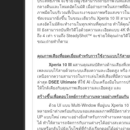
ประสิทธิภาพ จะช่วยให้ผู้ใช้สามารถถ่ายภาพในที่แส
กลางคืนและโหมดอัตโนมัติ เมื่อถ่ายภาพในสภาพที่ม
ภาพมืดในบริเวณที่เป็นแรเงาของภาพหรือแสงขาวในส่
ชัดเจนมากยิ่งขึ้น ในขณะเดียวกัน Xperia 10 III สามา
แสงอัตโนมัติจะทำงานในทุกเฟรมที่คุณถ่าย ทำให้คุณไม
III ยังสามารถบันทึกวิดีโอด้วยความละเอียดแบบ 4K ที่
ถึง 4 เท่า รวมถึง SteadyShot™ จะช่วยให้คุณถ่ายวิดี
ขณะถ่ายทำก็ตาม
คุณภาพเสียงที่ยอดเยี่ยมสำหรับการใช้งานแบบไร้สา
Xperia 10 III
ผสานคุณสมบัติทางด้านเสียงที่เหนื
เพลงแบบไร้สายด้วยระบบเสียงความละเอียดสูง หรือ กา
เหนือจากความสามารถในการเล่นไฟล์เสียงที่มีความละเ
ล่าสุด
DSEE Ultimate
ที่ใช้ AI เป็นเครื่องมือในการ
ให้ใกล้เคียงกับคุณภาพเสียงความละเอียดสูง และ 
สร้างขึ้นเพื่อตอบโจทย์การทำงานหลายอย่างพร้อมกัน
ด้วย UI แบบ Multi-Window ที่อยู่บน Xperia 10 III
หลายหน้าต่างพร้อมกันบนจอแสดงผลภาพที่มีอัตราส่วน 2
UP แบบใหม่ เหมาะอย่างยิ่งสำหรับการทำงานหลายอย่
ได้ ทำให้สามารถจัดการกับงานต่างๆได้อย่างสะดวกแ
เกมหรือกลับไปยังเว็บไซต์ที่กำลังเรียกดูอยู่ได้อย่างง่า