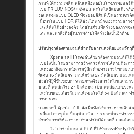
ภาพที่ให้ความเพลิดเพลินเหมือนอยู่ในโรงภาพยนตร
แบบ TRILUMINOS™ ซึ่งเป็นเทคโนโลยีแบบเดียวกับที่
จอแสดงผลแบบ OLED ที่จะมอบสีสันที่เป็นธรรมชาติแล
เนื้อหาในแบบ HDR ที่ให้ช่วงไดนามิกของความสว่างกว
และสีสันได้อย่างลงตัว โดยในส่วนที่สว่างของภาพจะสว่าง
แดง และทุกสิ่งที่อยู่ในภาพถ่ายให้สว่างยิ่งขึ้นอีกด้วย
ปรับปรุงกล้องสามเลนส์สำหรับฉากแสงน้อยและวัตถุที่
Xperia 10 III
โดดเด่นด้วยกล้องสามเลนส์ที่ได้ร
แบบยิ่งขึ้น โดยสามารถสร้างสรรค์ภาพได้ตามต้องการ ไ
แสดงออกถึงอารมณ์ความรู้สึก ด้วยทางยาวโฟกัสอเ
พิเศษ 16 มิลลิเมตร, เลนส์กว้าง 27 มิลลิเมตร และเล
ช่วยให้ผู้ที่ชื่นชอบการถ่ายภาพด้วยสมาร์ทโฟนสามารถจั
ขณะที่เลนส์กว้าง 27 มิลลิเมตร เป็นเลนส์อเนกประส
และในขณะเดียวกันเลนส์เทเลโฟโต้ 54 มิลลิเมตร ทำให้ผ
ภาพบุคคล
นอกจากนี้ Xperia 10 III ยังเพิ่มฟังก์ชั่นการตรวจจับส
เคลื่อนไหวอยู่นั้นเป็นสุนัข หรือ แมว จากนั้นจะทำก
สำหรับภาพที่ต้องการจะถ่าย ทำให้ได้ภาพที่เบลอน้อยล
ยิ่งไปกว่านั้นเลนส์ F1.8 ที่ได้รับการปรับปรุงให