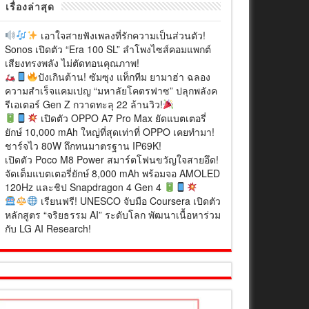
เรื่องล่าสุด
เอาใจสายฟังเพลงที่รักความเป็นส่วนตัว!
Sonos เปิดตัว “Era 100 SL” ลำโพงไซส์คอมแพกต์
เสียงทรงพลัง ไม่ตัดทอนคุณภาพ!
ปังเกินต้าน! ซัมซุง แท็กทีม ยามาฮ่า ฉลอง
ความสำเร็จแคมเปญ “มหาลัยโคตรฟาซ” ปลุกพลังค
รีเอเตอร์ Gen Z กวาดทะลุ 22 ล้านวิว!
เปิดตัว OPPO A7 Pro Max ยัดแบตเตอรี่
ยักษ์ 10,000 mAh ใหญ่ที่สุดเท่าที่ OPPO เคยทำมา!
ชาร์จไว 80W ถึกทนมาตรฐาน IP69K!
เปิดตัว Poco M8 Power สมาร์ตโฟนขวัญใจสายอึด!
จัดเต็มแบตเตอรี่ยักษ์ 8,000 mAh พร้อมจอ AMOLED
120Hz และชิป Snapdragon 4 Gen 4
เรียนฟรี! UNESCO จับมือ Coursera เปิดตัว
หลักสูตร “จริยธรรม AI” ระดับโลก พัฒนาเนื้อหาร่วม
กับ LG AI Research!