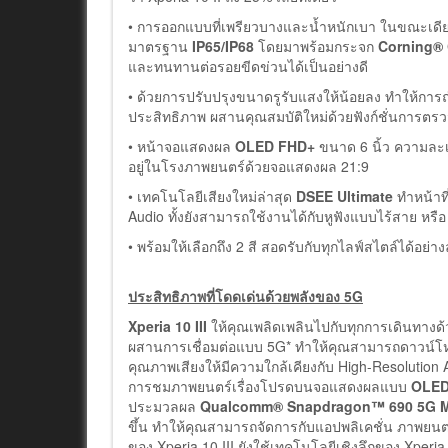
• การออกแบบที่เพรียวบางและน้ำหนักเบา ในขณะเดียวก
มาตรฐาน
IP65/IP68
โดยมาพร้อมกระจก
Corning® 
และทนทานต่อรอยขีดข่วนได้เป็นอย่างดี
• ด้วยการปรับปรุงขนาดรูรับแสงให้น้อยลง ทำให้การถ
ประสิทธิภาพ ผสานคุณสมบัติใหม่ด้วยฟังก์ชั่นการตรว
• หน้าจอแสดงผล
OLED FHD+
ขนาด 6 นิ้ว ความละ
อยู่ในโรงภาพยนตร์ด้วยจอแสดงผล 21:9
• เทคโนโลยีเสียงใหม่ล่าสุด
DSEE Ultimate
ทำหน้าที
Audio ทั้งยังสามารถใช้งานได้กับหูฟังแบบไร้สาย หรือ 
• พร้อมให้เลือกถึง 2 สี สอดรับกับทุกไลฟ์สไตล์ได้อย่าง
ประสิทธิภาพที่โดดเด่นด้วยพลังของ
5G
Xperia 10 III
ให้คุณเพลิดเพลินไปกับทุกการเดินทางด้
ผสานการเชื่อมต่อแบบ 5G* ทำให้คุณสามารถดาวน์โหล
คุณภาพเสียงให้มีความใกล้เคียงกับ High-Resolution 
การชมภาพยนตร์เรื่องโปรดบนจอแสดงผลแบบ
OLED
ประมวลผล
Qualcomm® Snapdragon™ 690 5G Mo
ขึ้น ทำให้คุณสามารถจัดการกับแอปพลิเคชั่น ภาพยนตร์
ของ Xperia 10 III ยังใช้เทคโนโลยีเชิงลึกของ Xperi