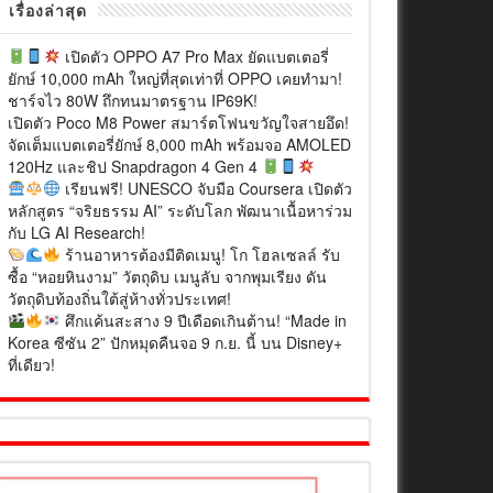
เรื่องล่าสุด
เปิดตัว OPPO A7 Pro Max ยัดแบตเตอรี่
ยักษ์ 10,000 mAh ใหญ่ที่สุดเท่าที่ OPPO เคยทำมา!
ชาร์จไว 80W ถึกทนมาตรฐาน IP69K!
เปิดตัว Poco M8 Power สมาร์ตโฟนขวัญใจสายอึด!
จัดเต็มแบตเตอรี่ยักษ์ 8,000 mAh พร้อมจอ AMOLED
120Hz และชิป Snapdragon 4 Gen 4
เรียนฟรี! UNESCO จับมือ Coursera เปิดตัว
หลักสูตร “จริยธรรม AI” ระดับโลก พัฒนาเนื้อหาร่วม
กับ LG AI Research!
ร้านอาหารต้องมีติดเมนู! โก โฮลเซลล์ รับ
ซื้อ “หอยหินงาม” วัตถุดิบ เมนูลับ จากพุมเรียง ดัน
วัตถุดิบท้องถิ่นใต้สู่ห้างทั่วประเทศ!
ศึกแค้นสะสาง 9 ปีเดือดเกินต้าน! “Made in
Korea ซีซัน 2” ปักหมุดคืนจอ 9 ก.ย. นี้ บน Disney+
ที่เดียว!