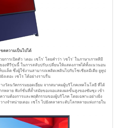
บเขตความเป็นไปได้
วยการเปิดตัว ‘เดอะ เซโร’ โดยคำว่า ‘เซโร’ ในภาษาเกาหลีมี
องทีวีรุ่นนี้ ในการสลับปรับเปลี่ยนให้แสดงภาพได้ทั้งแนวนอน
แล็ต ซึ่งผู้ใช้งานสามารถเพลิดเพลินไปกับโซเชียลมีเดีย ยูทูป
ปยังเดอะ เซโร ได้อย่างราบรื่น
ับรางวัลนวัตกรรมยอดเยี่ยม จากสมาคมผู้บริโภคเทคโนโลยี ที่ได้
หลาย ฟังก์ชั่นที่ล้ำสมัยของจอแสดงผลขั้นสูงของซัมซุง เข้า
บความต้องการและพฤติกรรมของผู้บริโภค โดยเฉพาะอย่างยิ่ง
นการวางจำหน่ายเดอะ เซโร ไปยังตลาดระดับโลกหลายแห่งภายใน