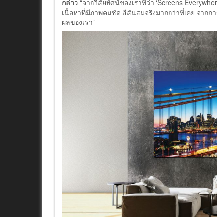
กล่าว
“จากวิสัยทัศน์ของเราที่ว่า ‘Screens Everywher
เนื้อหาที่มีภาพคมชัด สีสันสมจริงมากกว่าที่เคย จา
ผลของเรา”