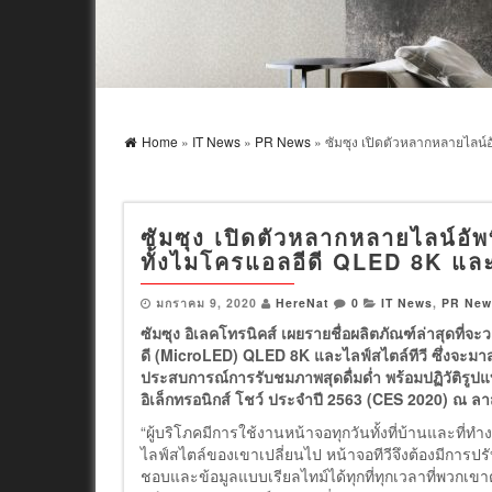
Home
»
IT News
»
PR News
» ซัมซุง เปิดตัวหลากหลายไลน์
ซัมซุง เปิดตัวหลากหลายไลน์อั
ทั้งไมโครแอลอีดี QLED 8K และไล
มกราคม 9, 2020
HereNat
0
IT News
,
PR New
ซัมซุง อิเลคโทรนิคส์ เผยรายชื่อผลิตภัณฑ์ล่าสุดที่จ
ดี
(MicroLED) QLED 8K และไลฟ์สไตล์ทีวี ซึ่งจะมา
ประสบการณ์การรับชมภาพสุดดื่มด่ำ พร้อมปฏิวัติรู
อิเล็กทรอนิกส์ โชว์ ประจำปี
2563 (CES 2020) ณ ลาส
“ผู้บริโภคมีการใช้งานหน้าจอทุกวันทั้งที่บ้านและที่ทำ
ไลฟ์สไตล์ของเขาเปลี่ยนไป หน้าจอทีวีจึงต้องมีการปรับ
ชอบและข้อมูลแบบเรียลไทม์ได้ทุกที่ทุกเวลาที่พวกเข