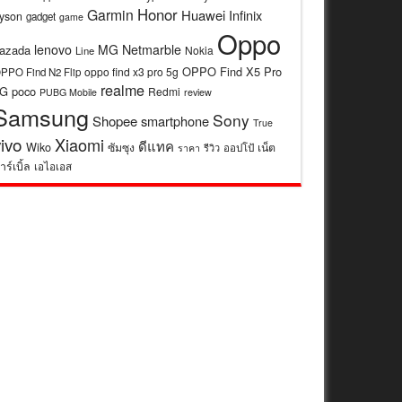
Honor
Garmin
Huawei
Infinix
yson
gadget
game
Oppo
lenovo
MG
Netmarble
azada
Nokia
Line
OPPO Find X5 Pro
oppo find x3 pro 5g
PPO Find N2 Flip
realme
5G
poco
Redmi
review
PUBG Mobile
Samsung
Sony
Shopee
smartphone
True
vivo
Xiaomi
ดีแทค
Wiko
ซัมซุง
เน็ต
รีวิว
ออปโป้
ราคา
าร์เบิ้ล
เอไอเอส