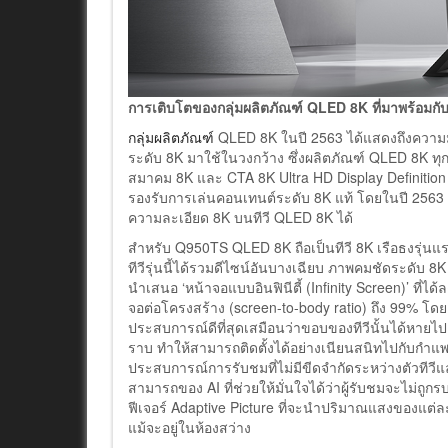
การเติบโตของกลุ่มผลิตภัณฑ์
QLED 8K ที่มาพร้อมกั
กลุ่มผลิตภัณฑ์
QLED 8K ในปี 2563 ได้แสดงถึงความมุ
ระดับ 8K มาใช้ในวงกว้าง ซึ่งผลิตภัณฑ์ QLED 8K ทุ
สมาคม 8K และ CTA 8K Ultra HD Display Definition ใ
รองรับการเล่นคอนเทนต์ระดับ 8K แท้ โดยในปี 2563 ผู
ความละเอียด 8K บนทีวี QLED 8K ได้
สำหรับ Q950TS QLED 8K ถือเป็นทีวี 8K เรือธงรุ่น
ทีวีรุ่นนี้ได้รวมดีไซน์อันบางเฉียบ ภาพคมชัดระดับ 
นำเสนอ ‘หน้าจอแบบอินฟินีตี้ (Infinity Screen)’ ที่
จอต่อโครงสร้าง (screen-to-body ratio) ถึง 99% โดยเม
ประสบการณ์ดีที่สุดเสมือนว่าขอบของทีวีนั้นได้หายไป
ราบ ทำให้สามารถติดตั้งได้อย่างเนียนสนิทไปกับกำแพง 
ประสบการณ์การรับชมที่ไม่มีขีดจำกัดระหว่างตัวทีว
สามารถของ AI ที่ช่วยให้มั่นใจได้ว่าผู้รับชมจะไม่ถู
ฟีเจอร์ Adaptive Picture ที่จะนำปริมาณแสงของแต่ล
แม้จะอยู่ในห้องสว่าง