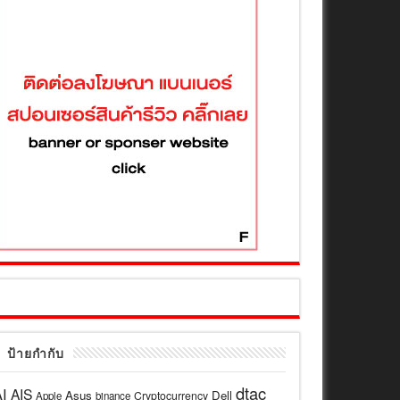
ป้ายกำกับ
dtac
I
AIS
Asus
Dell
Cryptocurrency
Apple
binance