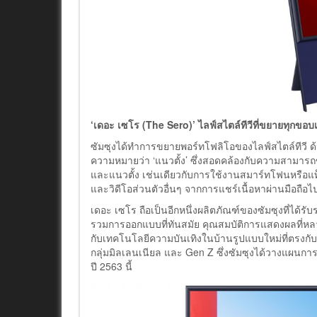
‘เดอะ เซโร (The Sero)’ ไลฟ์สไตล์ทีวีที่ขยายทุกขอ
ซัมซุงได้ทำการขยายพอร์ทโฟลิโอของไลฟ์สไตล์ทีวี ด้
ความหมายว่า ‘แนวตั้ง’ ซึ่งสอดคล้องกับความสามารถข
และแนวตั้ง เช่นเดียวกับการใช้งานสมาร์ทโฟนหรือแท็บ
และวิดีโอส่วนตัวอื่นๆ จากการแชร์เนื้อหาผ่านมือถือไ
เดอะ เซโร ถือเป็นอีกหนึ่งผลิตภัณฑ์ของซัมซุงที่ได้ร
รวมการออกแบบที่ทันสมัย คุณสมบัติการแสดงผลที่หลาก
กับเทคโนโลยีความบันเทิงในบ้านรูปแบบใหม่ที่ตรงกั
กลุ่มมิลเลนเนียล และ Gen Z ซึ่งซัมซุงได้วางแผ
ปี 2563 นี้