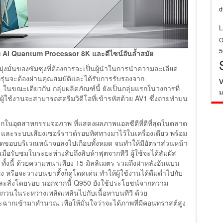
d
L
O
บ AI Quantum Processor 8K และดีไซน์อันล้ำสมัย
่งมั่นของซัมซุงที่ต้องการจะเป็นผู้นำในการนำความละเอียด
กรุ่นจะต้องผ่านคุณสมบัติและได้รับการรับรองจาก
นขณะเดียวกัน กลุ่มผลิตภัณฑ์นี้ ยังเป็นกลุ่มแรกในวงการที่
ม
้ใช้งานจะสามารถสตรีมวิดีโอที่เข้ารหัสด้วย AV1 ซึ่งถ่ายทำบน
แรกในอุตสาหกรรมจอภาพ ที่แสดงผลภาพแอลซีดีที่ดีที่สุดในตลาด
8K และระบบเสียงเซอร์ราวด์รอบทิศทางมาไว้ในเครื่องเดียว พร้อม
ได้ลดขอบบริเวณหน้าจอลงไปเกือบทั้งหมด จนทำให้มีอัตราส่วนหน้า
ื่อรับชมในระยะห่างสิบถึงสิบห้าฟุตจากทีวี ผู้ใช้จะได้สัมผัส
 ทั้งนี้ ด้วยความหนาเพียง 15 มิลลิเมตร รวมถึงฝาหลังอันแบน
หรือจะวางบนขาตั้งก็ดูโดดเด่น ทำให้ผู้ใช้งานได้ดื่มด่ำไปกับ
ีและสิ่งโดยรอบ นอกจากนี้ Q950 ยังใช้ประโยชน์จากความ
กรบกวนในระหว่างเพลิดเพลินไปกับเนื้อหาบนทีวี ด้วย
ะฉากเข้ามาคำนวณ เพื่อให้มั่นใจว่าจะได้ภาพที่มีคอนทราสต์สูง