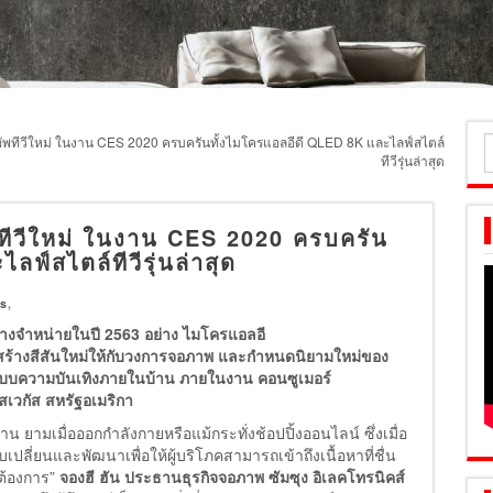
อัพทีวีใหม่ ในงาน CES 2020 ครบครันทั้งไมโครแอลอีดี QLED 8K และไลฟ์สไตล์
ค
ทีวีรุ่นล่าสุด
ส
พทีวีใหม่ ในงาน CES 2020 ครบครัน
ฟ์สไตล์ทีวีรุ่นล่าสุด
s
,
ะวางจำหน่ายในปี
2563
อย่าง ไมโครแอลอี
สร้างสีสันใหม่ให้กับวงการจอภาพ และกำหนดนิยามใหม่ของ
ปแบบความบันเทิงภายในบ้าน
ภายในงาน คอนซูเมอร์
เวกัส สหรัฐอเมริกา
งาน ยามเมื่อออกกำลังกายหรือแม้กระทั่งช้อปปิ้งออนไลน์ ซึ่งเมื่อ
เปลี่ยนและพัฒนาเพื่อให้ผู้บริโภคสามารถเข้าถึงเนื้อหาที่ชื่น
าต้องการ”
จองฮี ฮัน ประธานธุรกิจจอภาพ ซัมซุง อิเลคโทรนิคส์