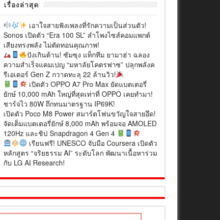
เรื่องล่าสุด
เอาใจสายฟังเพลงที่รักความเป็นส่วนตัว!
Sonos เปิดตัว “Era 100 SL” ลำโพงไซส์คอมแพกต์
เสียงทรงพลัง ไม่ตัดทอนคุณภาพ!
ปังเกินต้าน! ซัมซุง แท็กทีม ยามาฮ่า ฉลอง
ความสำเร็จแคมเปญ “มหาลัยโคตรฟาซ” ปลุกพลังค
รีเอเตอร์ Gen Z กวาดทะลุ 22 ล้านวิว!
เปิดตัว OPPO A7 Pro Max ยัดแบตเตอรี่
ยักษ์ 10,000 mAh ใหญ่ที่สุดเท่าที่ OPPO เคยทำมา!
ชาร์จไว 80W ถึกทนมาตรฐาน IP69K!
เปิดตัว Poco M8 Power สมาร์ตโฟนขวัญใจสายอึด!
จัดเต็มแบตเตอรี่ยักษ์ 8,000 mAh พร้อมจอ AMOLED
120Hz และชิป Snapdragon 4 Gen 4
เรียนฟรี! UNESCO จับมือ Coursera เปิดตัว
หลักสูตร “จริยธรรม AI” ระดับโลก พัฒนาเนื้อหาร่วม
กับ LG AI Research!