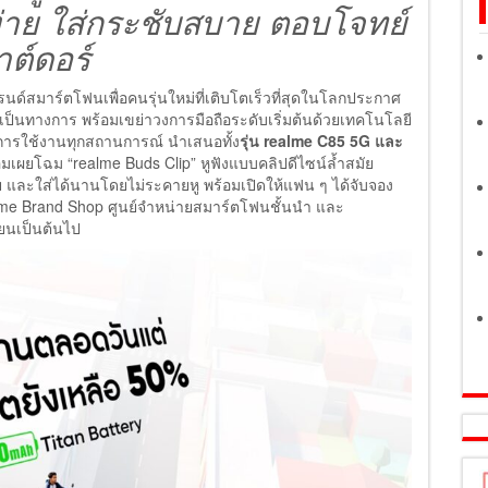
ง่าย ใส่กระชับสบาย ตอบโจทย์
ต์ดอร์
รนด์สมาร์ตโฟนเพื่อคนรุ่นใหม่ที่เติบโตเร็วที่สุดในโลกประกาศ
ป็นทางการ พร้อมเขย่าวงการมือถือระดับเริ่มต้นด้วยเทคโนโลยี
ารใช้งานทุกสถานการณ์ นำเสนอทั้ง
รุ่น realme C85 5G และ
อมเผยโฉม “realme Buds Clip” หูฟังแบบคลิปดีไซน์ล้ำสมัย
าย และใส่ได้นานโดยไม่ระคายหู พร้อมเปิดให้แฟน ๆ ได้จับจอง
lme Brand Shop ศูนย์จำหน่ายสมาร์ตโฟนชั้นนำ และ
ายนเป็นต้นไป