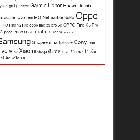
Honor
Garmin
Huawei
Infinix
yson
gadget
game
Oppo
lenovo
MG
Netmarble
azada
Nokia
Line
OPPO Find X5 Pro
oppo find x3 pro 5g
PPO Find N2 Flip
realme
5G
poco
Redmi
review
PUBG Mobile
Samsung
Sony
Shopee
smartphone
True
vivo
Xiaomi
ดีแทค
Wiko
ซัมซุง
เน็ต
รีวิว
ออปโป้
ราคา
าร์เบิ้ล
เอไอเอส