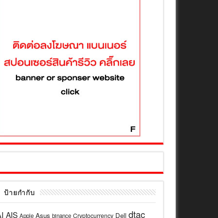
ป้ายกำกับ
dtac
I
AIS
Asus
Dell
Cryptocurrency
Apple
binance