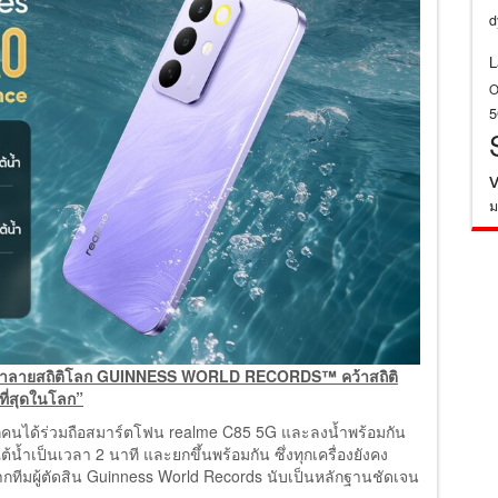
d
L
O
ม
้อมทำลายสถิติโลก GUINNESS WORLD RECORDS™ คว้าสถิติ
ี่สุดในโลก”
โดยทุกคนได้ร่วมถือสมาร์ตโฟน realme C85 5G และลงน้ำพร้อมกัน
้น้ำเป็นเวลา 2 นาที และยกขึ้นพร้อมกัน ซึ่งทุกเครื่องยังคง
ทีมผู้ตัดสิน Guinness World Records นับเป็นหลักฐานชัดเจน