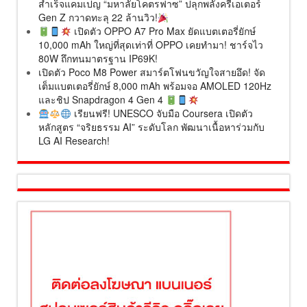
สำเร็จแคมเปญ “มหาลัยโคตรฟาซ” ปลุกพลังครีเอเตอร์
Gen Z กวาดทะลุ 22 ล้านวิว!
เปิดตัว OPPO A7 Pro Max ยัดแบตเตอรี่ยักษ์
10,000 mAh ใหญ่ที่สุดเท่าที่ OPPO เคยทำมา! ชาร์จไว
80W ถึกทนมาตรฐาน IP69K!
เปิดตัว Poco M8 Power สมาร์ตโฟนขวัญใจสายอึด! จัด
เต็มแบตเตอรี่ยักษ์ 8,000 mAh พร้อมจอ AMOLED 120Hz
และชิป Snapdragon 4 Gen 4
เรียนฟรี! UNESCO จับมือ Coursera เปิดตัว
หลักสูตร “จริยธรรม AI” ระดับโลก พัฒนาเนื้อหาร่วมกับ
LG AI Research!