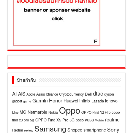
ป้ายกำกับ
dtac
AI
AIS
Asus
Dell
Cryptocurrency
dyson
Apple
binance
Honor
Garmin
Huawei
Infinix
lenovo
Lazada
gadget
game
Oppo
MG
Netmarble
Nokia
oppo
Line
OPPO Find N2 Flip
realme
OPPO Find X5 Pro 5G
poco
find x3 pro 5g
PUBG Mobile
Samsung
Sony
Shopee
smartphone
Redmi
review