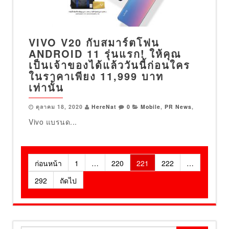
VIVO V20 กับสมาร์ตโฟน
ANDROID 11 รุ่นแรก! ให้คุณ
เป็นเจ้าของได้แล้ววันนี้ก่อนใคร
ในราคาเพียง 11,999 บาท
เท่านั้น
ตุลาคม 18, 2020
HereNat
0
Mobile
,
PR News
,
Vivo แบรนด...
Posts
ก่อนหน้า
1
…
220
221
222
…
pagination
292
ถัดไป