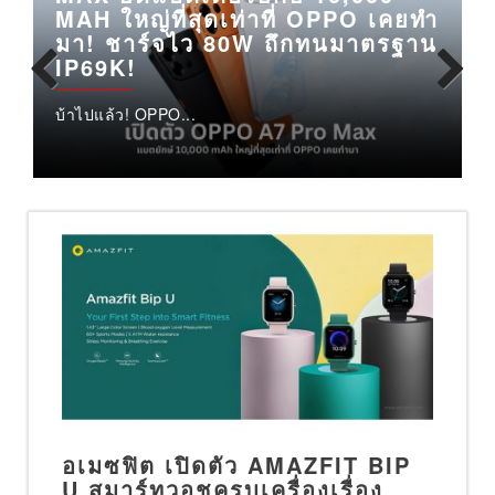
ก
MAH ใหญ่ที่สุดเท่าที่ OPPO เคยทำ
มา! ชาร์จไว 80W ถึกทนมาตรฐาน
IP69K!
บ้าไปแล้ว! OPPO...
P
Previous
Next
อเมซฟิต เปิดตัว AMAZFIT BIP
U สมาร์ทวอชครบเครื่องเรื่อง