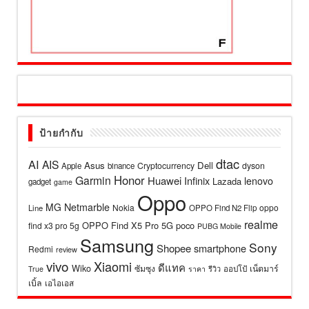
ป้ายกำกับ
dtac
AI
AIS
Asus
Dell
Cryptocurrency
dyson
Apple
binance
Honor
Garmin
Huawei
Infinix
lenovo
Lazada
gadget
game
Oppo
MG
Netmarble
Nokia
oppo
Line
OPPO Find N2 Flip
realme
OPPO Find X5 Pro 5G
poco
find x3 pro 5g
PUBG Mobile
Samsung
Sony
Shopee
smartphone
Redmi
review
vivo
Xiaomi
ดีแทค
Wiko
ซัมซุง
เน็ตมาร์
รีวิว
ออปโป้
True
ราคา
เบิ้ล
เอไอเอส