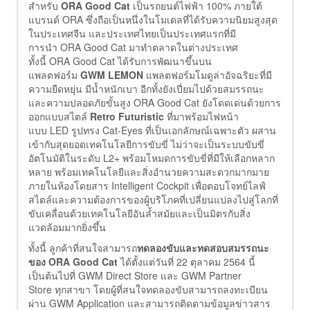
สำหรับ
ORA Good Cat
เป็นรถยนต์ไฟฟ้า 100% ภายใต้
แบรนด์ ORA ซึ่งถือเป็นหนึ่งในโมเดลที่ได้รับความนิยมสูงสุด
ในประเทศจีน และประเทศไทยเป็นประเทศแรกที่มี
การนำ ORA Good Cat มาทำตลาดในต่างประเทศ
ทั้งนี้ ORA Good Cat ได้รับการพัฒนาขึ้นบน
แพลตฟอร์ม
GWM LEMON
แพลตฟอร์มโมดูล่าอัจฉริยะที่มี
ความยืดหยุ่น มีน้ำหนักเบา อีกทั้งยังเปี่ยมไปด้วยสมรรถนะ
และความปลอดภัยขั้นสูง ORA Good Cat ยังโดดเด่นด้วยการ
ออกแบบสไตล์
Retro Futuristic
ที่มาพร้อมไฟหน้า
แบบ LED รูปทรง Cat-Eyes ที่เป็นเอกลักษณ์เฉพาะตัว ผสาน
เข้ากับสุดยอดเทคโนโลยีการขับขี่ ไม่ว่าจะเป็นระบบขับขี่
อัตโนมัติในระดับ L2+ พร้อมโหมดการขับขี่ที่มีให้เลือกหลาก
หลาย พร้อมเทคโนโลยีและสิ่งอำนวยความสะดวกมากมาย
ภายในห้องโดยสาร Intelligent Cockpit เพื่อตอบโจทย์ไลฟ์
สไตล์และความต้องการของผู้บริโภคที่เปลี่ยนแปลงไปสู่โลกที่
ขับเคลื่อนด้วยเทคโนโลยีอันล้ำสมัยและเป็นมิตรกับสิ่ง
แวดล้อมมากยิ่งขึ้น
ทั้งนี้ ลูกค้าที่สนใจสามารถ
ทดลองขับและทดสอบสมรรถนะ
ของ
ORA Good Cat
ได้ตั้งแต่วันที่ 22 ตุลาคม 2564 นี้
เป็นต้นไปที่ GWM Direct Store และ GWM Partner
Store ทุกสาขา โดยผู้ที่สนใจทดลองขับสามารถลงทะเบียน
ผ่าน GWM Application และสามารถติดตามข้อมูลข่าวสาร