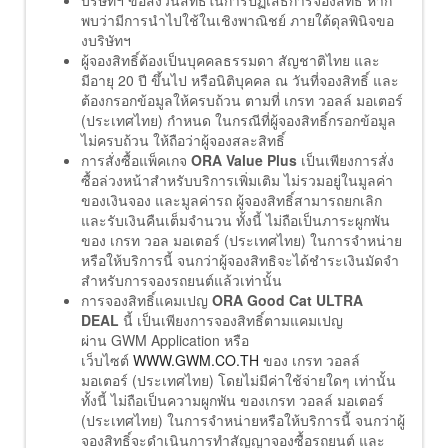
บริษัทฯ ขอสงวนสิทธิ์ในการปฏิเสธการจองสิทธิ์ หาก
พบว่ามีการนำไปใช้ในเชิงพาณิชย์ ภายใต้ดุลพินิจขอ
งบริษัทฯ
ผู้จองสิทธิ์ต้องเป็นบุคคลธรรมดา สัญชาติไทย และ
มีอายุ 20 ปี ขึ้นไป หรือนิติบุคคล ณ วันที่จองสิทธิ์ และ
ต้องกรอกข้อมูลให้ครบถ้วน ตามที่ เกรท วอลล์ มอเตอร์
(ประเทศไทย) กำหนด ในกรณีที่ผู้จองสิทธิ์กรอกข้อมูล
ไม่ครบถ้วน ให้ถือว่าผู้จองสละสิทธิ์
การสั่งซื้อแพ็คเกจ
ORA Value Plus
เป็นเพียงการสั่ง
ซื้อล่วงหน้าสำหรับบริการเพิ่มเติม ไม่รวมอยู่ในมูลค่า
ของเงินจอง และมูลค่ารถ ผู้จองสิทธิ์สามารถยกเลิก
และรับเงินคืนเต็มจำนวน ทั้งนี้ ไม่ถือเป็นภาระผูกพัน
ของ เกรท วอล มอเตอร์ (ประเทศไทย) ในการจำหน่าย
หรือให้บริการนี้ จนกว่าผู้จองสิทธิจะได้ชำระเงินมัดจำ
สำหรับการจองรถยนต์แล้วเท่านั้น
การจองสิทธิ์แคมเปญ
ORA Good Cat ULTRA
DEAL
นี้ เป็นเพียงการจองสิทธิ์ตามแคมเปญ
ผ่าน GWM Application หรือ
เว็บไซต์
WWW.GWM.CO.TH
ของ เกรท วอลล์
มอเตอร์ (ประเทศไทย) โดยไม่มีค่าใช้จ่ายใดๆ เท่านั้น
ทั้งนี้ ไม่ถือเป็นความผูกพัน ของเกรท วอลล์ มอเตอร์
(ประเทศไทย) ในการจำหน่ายหรือให้บริการนี้ จนกว่าผู้
จองสิทธิ์จะดำเนินการทำสัญญาจองซื้อรถยนต์ และ