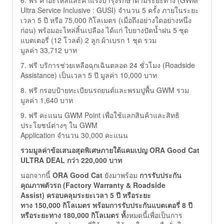
6. ฟรี ค่าอะไหล่และค่าแรงบำรุงรักษาตามระยะทาง (GWM
Ultra Service Inclusive : GUSI) จำนวน 5 ครั้ง ภายในระยะ
เวลา 5 ปี หรือ 75,000 กิโลเมตร (เมื่อถึงอย่างใดอย่างหนึ่ง
ก่อน) พร้อมอะไหล่สิ้นเปลือง ได้แก่ ใบยางปัดน้ำฝน 5 ชุด
แบตเตอรี่ (12 โวลต์) 2 ลูก ผ้าเบรก 1 ชุด รวม
มูลค่า 33,712 บาท
7. ฟรี บริการช่วยเหลือฉุกเฉินตลอด 24 ชั่วโมง (Roadside
Assistance) เป็นเวลา 5 ปี มูลค่า 10,000 บาท
8. ฟรี กรอบป้ายทะเบียนรถยนต์และพรมปูพื้น GWM รวม
มูลค่า 1,640 บาท
9. ฟรี คะแนน GWM Point เพื่อใช้แลกสินค้าและสิทธิ
ประโยชน์ต่างๆ ใน GWM
Application จำนวน 30,000 คะแนน
รวมมูลค่าข้อเสนอสุดพิเศษภายใต้แคมเปญ
ORA Good Cat
ULTRA DEAL กว่า 220,000 บาท
นอกจากนี้
ORA Good Cat
ยังมาพร้อม
การรับประกัน
คุณภาพตัวรถ
(Factory Warranty & Roadside
Assist) ครอบคลุมระยะเวลา 5 ปี หรือระยะ
ทาง 150,000 กิโลเมตร พร้อมการรับประกันแบตเตอรี่ 8 ปี
หรือระยะทาง 180,000 กิโลเมตร ทั้
งหมดนี้เพื่อเป็นการ