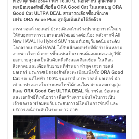
ที่ 29 ตุลาคม 2564 เวลา 18.00 น. นอกจากนี้ ลูกค้าที่ลง
ทะเบียนจองสิทธิ์เพื่อซื้อ ORA Good Cat ในแคมเปญ ORA
Good Cat ULTRA DEAL สามารถเลือกซื้อแพ็กเกจ
เสริม ORA Value Plus สุดคุ้มเพิ่มเติมได้อีกด้วย
เกรท วอลล์ มอเตอร์ ยังคงเดินหน้าสร้างปรากฎการณ์ใหม่ๆ
ให้กับอุตสาหกรรมยานยนต์ไทยอย่างต่อเนื่อง หลังจากที่ All
New HAVAL H6 Hybrid SUV รถยนต์เอสยูวียอดนิยมระดับ
โลกจากแบรนด์ HAVAL ได้รับเสียงตอบรับที่ดีอย่างล้นหลาม
จากชาวไทย ด้วยการขึ้นแท่นเป็นรถยนต์คอมแพคเอสยูวีที่มี
ยอดขายสูงสุดเป็นอันดับหนึ่งถึงสองเดือนซ้อน ในเดือน
สิงหาคมและเดือนกันยายนที่ผ่านมา ล่าสุด เกรท วอลล์
มอเตอร์ ประกาศเปิดจองสิทธิ์ลงทะเบียนเพื่อซื้อ
ORA Good
Cat
รถยนต์ไฟฟ้า 100% รุ่นแรกที่ เกรท วอลล์ มอเตอร์ นำ
เข้ามาทำตลาดในประเทศไทยได้ก่อนใคร ผ่านแคมเปญสุด
พิเศษ
ORA Good Cat ULTRA DEAL
ที่มาพร้อมข้อเสนอ
และเอกสิทธิ์ที่เหนือกว่า เพื่อสร้างความมั่นใจในการเป็น
เจ้าของรถ พร้อมพบกับประสบการณ์ใหม่ในการขับขี่ และ
บริการเหนือระดับในระยะยาว อาทิ