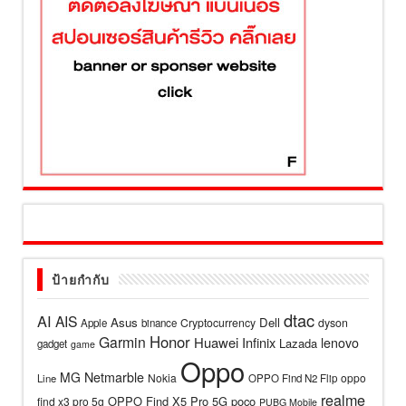
ป้ายกำกับ
dtac
AI
AIS
Asus
Dell
Cryptocurrency
dyson
Apple
binance
Honor
Garmin
Huawei
Infinix
lenovo
Lazada
gadget
game
Oppo
MG
Netmarble
Nokia
oppo
Line
OPPO Find N2 Flip
realme
OPPO Find X5 Pro 5G
poco
find x3 pro 5g
PUBG Mobile