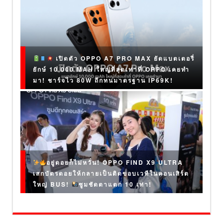
เปิดตัว OPPO A7 PRO MAX ยัดแบตเตอรี่
ยักษ์ 10,000 MAH ใหญ่ที่สุดเท่าที่ OPPO เคยทำ
มา! ชาร์จไว 80W ถึกทนมาตรฐาน IP69K!
อยู่ดอยก็ไม่หวั่น! OPPO FIND X9 ULTRA
เสกบัตรดอยให้กลายเป็นติดขอบเวทีในคอนเสิร์ต
ใหญ่ BUS!
ซูมชัดตาแตก 10 เท่า!