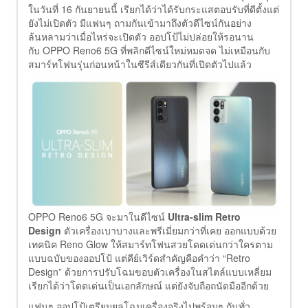
ในวันที่ 16 กันยายนนี้ เรียกได้ว่าได้รับกระแสตอบรับที่ดีตั้งแต่
ยังไม่เปิดตัว มีแฟนๆ ถามกันเข้ามาถึงตัวดีไซน์กันอย่าง
ล้นหลามว่าเมื่อไหร่จะเปิดตัว ออปโป้ไม่ปล่อยให้รอนาน
กับ OPPO Reno6 5G ที่พลิกดีไซน์ใหม่หมดจด ไม่เหมือนกับ
สมาร์ทโฟนรุ่นก่อนหน้าในซีรีส์เดียวกันที่เปิดตัวไปแล้ว
OPPO Reno6 5G จะมาในดีไซน์
Ultra-slim Retro
Design
ตัวเครื่องเบาบางและพรีเมี่ยมกว่าที่เคย ออกแบบด้วย
เทคนิค Reno Glow ให้สมาร์ทโฟนสวยโดดเด่นกว่าใครตาม
แบบฉบับของออปโป้ แต่คีย์เวิร์ดสำคัญคือคำว่า “Retro
Design” ด้วยการปรับโฉมขอบตัวเครื่องในสไตล์แบบเหลี่ยม
เรียกได้ว่าโดดเด่นเป็นเอกลักษณ์ แต่ยังจับถือถนัดมืออีกด้วย
แฟนๆ ออปโป้เตรียมยลโฉมเครื่องจริงไปพร้อมๆ กันทั่ว