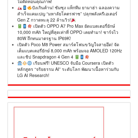
ไม่ตัดทอนคุณภาพ!
ปังเกินต้าน! ซัมซุง แท็กทีม ยามาฮ่า ฉลองความ
สำเร็จแคมเปญ “มหาลัยโคตรฟาซ” ปลุกพลังครีเอเตอร์
Gen Z กวาดทะลุ 22 ล้านวิว!
เปิดตัว OPPO A7 Pro Max ยัดแบตเตอรี่ยักษ์
10,000 mAh ใหญ่ที่สุดเท่าที่ OPPO เคยทำมา! ชาร์จไว
80W ถึกทนมาตรฐาน IP69K!
เปิดตัว Poco M8 Power สมาร์ตโฟนขวัญใจสายอึด! จัด
เต็มแบตเตอรี่ยักษ์ 8,000 mAh พร้อมจอ AMOLED 120Hz
และชิป Snapdragon 4 Gen 4
เรียนฟรี! UNESCO จับมือ Coursera เปิดตัว
หลักสูตร “จริยธรรม AI” ระดับโลก พัฒนาเนื้อหาร่วมกับ
LG AI Research!