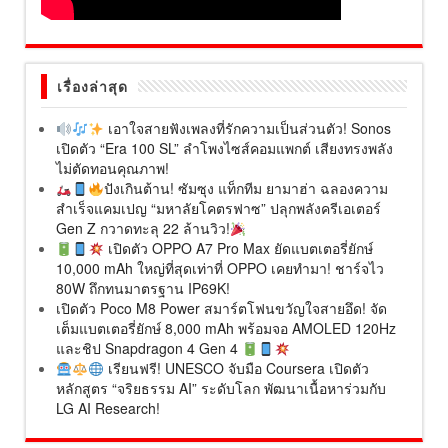
เรื่องล่าสุด
เอาใจสายฟังเพลงที่รักความเป็นส่วนตัว! Sonos
เปิดตัว “Era 100 SL” ลำโพงไซส์คอมแพกต์ เสียงทรงพลัง
ไม่ตัดทอนคุณภาพ!
ปังเกินต้าน! ซัมซุง แท็กทีม ยามาฮ่า ฉลองความ
สำเร็จแคมเปญ “มหาลัยโคตรฟาซ” ปลุกพลังครีเอเตอร์
Gen Z กวาดทะลุ 22 ล้านวิว!
เปิดตัว OPPO A7 Pro Max ยัดแบตเตอรี่ยักษ์
10,000 mAh ใหญ่ที่สุดเท่าที่ OPPO เคยทำมา! ชาร์จไว
80W ถึกทนมาตรฐาน IP69K!
เปิดตัว Poco M8 Power สมาร์ตโฟนขวัญใจสายอึด! จัด
เต็มแบตเตอรี่ยักษ์ 8,000 mAh พร้อมจอ AMOLED 120Hz
และชิป Snapdragon 4 Gen 4
เรียนฟรี! UNESCO จับมือ Coursera เปิดตัว
หลักสูตร “จริยธรรม AI” ระดับโลก พัฒนาเนื้อหาร่วมกับ
LG AI Research!