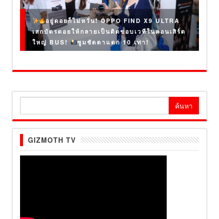
อยู่ดอยก็ไม่หวั่น! OPPO FIND X9 ULTRA
เสกบัตรดอยให้กลายเป็นติดขอบเวทีในคอนเสิร์ต
ใหญ่ BUS!
ซูมชัดตาแตก 10 เท่า!
ค้นหา
สำหรับ:
GIZMOTH TV