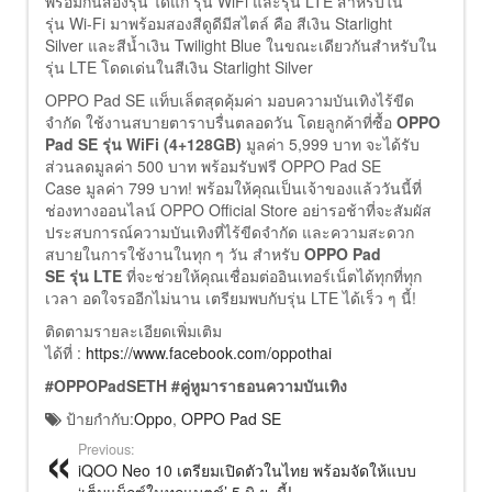
พร้อมกันสองรุ่น ได้แก่ รุ่น WiFi และรุ่น LTE สำหรับใน
รุ่น Wi-Fi มาพร้อมสองสีดูดีมีสไตล์ คือ สีเงิน Starlight
Silver และสีน้ำเงิน Twilight Blue ในขณะเดียวกันสำหรับใน
รุ่น LTE โดดเด่นในสีเงิน Starlight Silver
OPPO Pad SE แท็บเล็ตสุดคุ้มค่า มอบความบันเทิงไร้ขีด
จำกัด ใช้งานสบายตาราบรื่นตลอดวัน โดยลูกค้าที่ซื้อ
OPPO
Pad SE รุ่น WiFi (4+128GB)
มูลค่า 5,999 บาท จะได้รับ
ส่วนลดมูลค่า 500 บาท พร้อมรับฟรี OPPO Pad SE
Case มูลค่า 799 บาท! พร้อมให้คุณเป็นเจ้าของแล้ววันนี้ที่
ช่องทางออนไลน์ OPPO Official Store อย่ารอช้าที่จะสัมผัส
ประสบการณ์ความบันเทิงที่ไร้ขีดจำกัด และความสะดวก
สบายในการใช้งานในทุก ๆ วัน สำหรับ
OPPO Pad
SE รุ่น LTE
ที่จะช่วยให้คุณเชื่อมต่ออินเทอร์เน็ตได้ทุกที่ทุก
เวลา อดใจรออีกไม่นาน เตรียมพบกับรุ่น LTE ได้เร็ว ๆ นี้!
ติดตามรายละเอียดเพิ่มเติม
ได้ที่ :
https://www.facebook.com/oppothai
#OPPOPadSETH #คู่หูมาราธอนความบันเทิง
ป้ายกำกับ:
Oppo
,
OPPO Pad SE
Previous:
iQOO Neo 10 เตรียมเปิดตัวในไทย พร้อมจัดให้แบบ
‘เต็มแม็กซ์ในทุกแมตช์’ 5 มิ.ย. นี้!