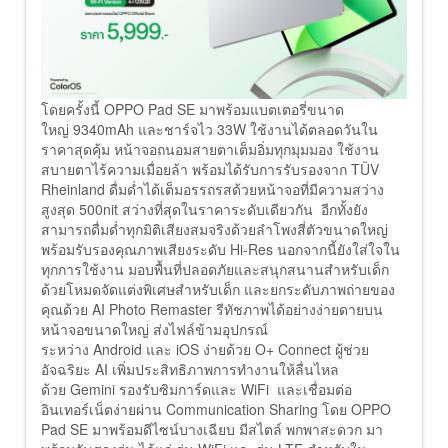
โดยครั้งนี้ OPPO Pad SE มาพร้อมแบตเตอรี่ขนาด
ใหญ่ 9340mAh และชาร์จไว 33W ใช้งานได้ตลอดวันใน
ราคาสุดคุ้ม หน้าจอถนอมสายตาเต็มอิ่มทุกมุมมอง ใช้งาน
สบายตาไร้ความเมื่อยล้า พร้อมได้รับการรับรองจาก TÜV
Rheinland ดื่มด่ำได้เต็มอรรถรสด้วยหน้าจอที่มีความสว่าง
สูงสุด 500nit สว่างที่สุดในราคาระดับเดียวกัน อีกทั้งยัง
สามารถดื่มด่ำทุกมิติเสียงสมจริงด้วยลำโพงสี่ตัวขนาดใหญ่
พร้อมรับรองคุณภาพเสียงระดับ Hi-Res นอกจากนี้ยังใส่ใจใน
ทุกการใช้งาน มอบพื้นที่ปลอดภัยและสนุกสนานสำหรับเด็ก
ด้วยโหมดจัดแต่งพิเศษสำหรับเด็ก และยกระดับภาพถ่ายของ
คุณด้วย AI Photo Remaster รีทัชภาพได้อย่างง่ายดายบน
หน้าจอขนาดใหญ่ ส่งไฟล์ข้ามอุปกรณ์
ระหว่าง Android และ iOS ง่ายด้วย O+ Connect ผู้ช่วย
อัจฉริยะ AI เพิ่มประสิทธิภาพการทำงานให้ลื่นไหล
ด้วย Gemini รองรับซิมการ์ดและ WiFi และเชื่อมต่อ
อินเทอร์เน็ตง่ายผ่าน Communication Sharing โดย OPPO
Pad SE มาพร้อมดีไซน์บางเฉียบ มีสไตล์ พกพาสะดวก มา