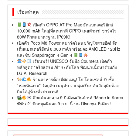
เรื่องล่าสุด
เปิดตัว OPPO A7 Pro Max ยัดแบตเตอรี่ยักษ์
10,000 mAh ใหญ่ที่สุดเท่าที่ OPPO เคยทำมา! ชาร์จไว
80W ถึกทนมาตรฐาน IP69K!
เปิดตัว Poco M8 Power สมาร์ตโฟนขวัญใจสายอึด! จัด
เต็มแบตเตอรี่ยักษ์ 8,000 mAh พร้อมจอ AMOLED 120Hz
และชิป Snapdragon 4 Gen 4
เรียนฟรี! UNESCO จับมือ Coursera เปิดตัว
หลักสูตร “จริยธรรม AI” ระดับโลก พัฒนาเนื้อหาร่วมกับ
LG AI Research!
ร้านอาหารต้องมีติดเมนู! โก โฮลเซลล์ รับซื้อ
“หอยหินงาม” วัตถุดิบ เมนูลับ จากพุมเรียง ดันวัตถุดิบท้อง
ถิ่นใต้สู่ห้างทั่วประเทศ!
ศึกแค้นสะสาง 9 ปีเดือดเกินต้าน! “Made in Korea
ซีซัน 2” ปักหมุดคืนจอ 9 ก.ย. นี้ บน Disney+ ที่เดียว!