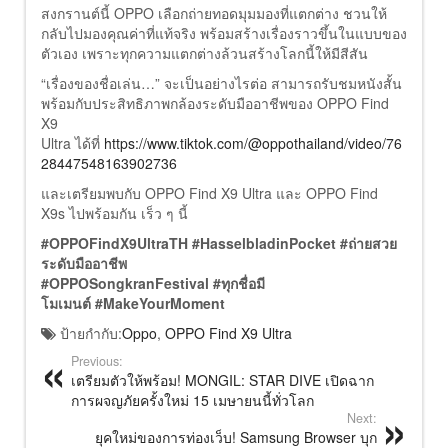
สงกรานต์นี้ OPPO เลือกถ่ายทอดมุมมองที่แตกต่าง ชวนให้
กลับไปมองคุณค่าที่แท้จริง พร้อมสร้างเรื่องราวขึ้นในแบบของ
ตัวเอง เพราะทุกความแตกต่างล้วนสร้างโลกนี้ให้มีสีสัน
“เรื่องของชื่อเล่น…” จะเป็นอย่างไรต่อ สามารถรับชมหนังสั้น
พร้อมกับประสิทธิภาพกล้องระดับมืออาชีพของ OPPO Find
X9
Ultra ได้ที่
https://www.tiktok.com/@oppothailand/video/76
28447548163902736
และเตรียมพบกับ OPPO Find X9 Ultra และ OPPO Find
X9s ไปพร้อมกัน เร็ว ๆ นี้
#OPPOFindX9UltraTH #HasselbladinPocket #ถ่ายสวย
ระดับมืออาชีพ
#OPPOSongkranFestival #ทุกชื่อมี
โมเมนต์ #MakeYourMoment
ป้ายกำกับ:
Oppo
,
OPPO Find X9 Ultra
Previous:
เตรียมตัวให้พร้อม! MONGIL: STAR DIVE เปิดฉาก
การผจญภัยครั้งใหม่ 15 เมษายนนี้ทั่วโลก
Next:
ยุคใหม่ของการท่องเว็บ! Samsung Browser บุก