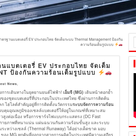
ูมาตรฐานแบตเตอรี่ EV ประกอบไทย จัดเต็มระบบ Thermal Management ป้องกัน
ค
ความร้อนเต็มรูปแบบ
ส
านแบตเตอรี่ EV ประกอบไทย จัดเต็ม
ป้องกันความร้อนเต็มรูปแบบ
test News
,
องการเดินทางในยุคยานยนต์ไฟฟ้า!
เอ็มจี (MG)
เดินหน้าตอกย้ำ
องชุดแบตเตอรี่ที่ประกอบในประเทศไทย ซึ่งผ่านการคิดค้น
ไฮไลต์สำคัญอยู่ที่การติดตั้งนวัตกรรม
ระบบจัดการความร้อน
คุมอุณหภูมิของเซลล์แบตเตอรี่ให้อยู่ในเกณฑ์ที่เหมาะสม
็วสูงต่อเนื่อง หรือการชาร์จไฟแบบกระแสตรง (DC Fast
างกายภาพที่หนาแน่น แผ่นฉนวนกันความร้อนขั้นสูง และระบบ
ามระหว่างเซลล์ (Thermal Runaway) ได้อย่างเด็ดขาด มอบ
 EV ของ MG ทุกคันที่ออกจากสายการผลิตในประเทศมีความเสถียร