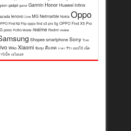
Honor
Garmin
Huawei
Infinix
yson
gadget
game
Oppo
lenovo
MG
Netmarble
azada
Nokia
Line
OPPO Find X5 Pro
oppo find x3 pro 5g
PPO Find N2 Flip
realme
5G
poco
Redmi
review
PUBG Mobile
Samsung
Sony
Shopee
smartphone
True
vivo
Xiaomi
ดีแทค
Wiko
ซัมซุง
เน็ต
รีวิว
ออปโป้
ราคา
าร์เบิ้ล
เอไอเอส