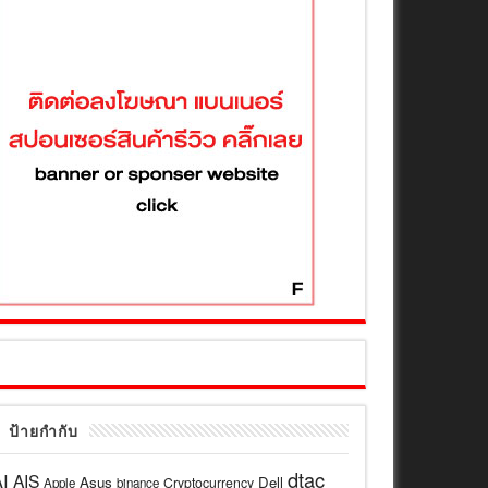
ป้ายกำกับ
dtac
I
AIS
Asus
Dell
Cryptocurrency
Apple
binance