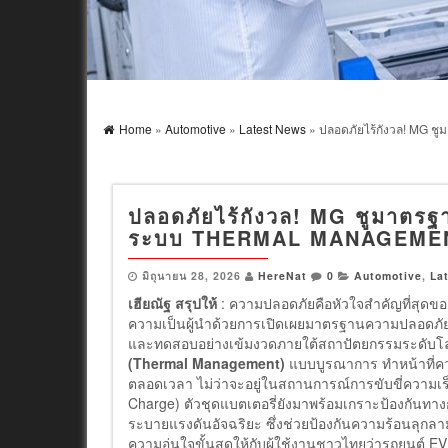
Home
»
Automotive
»
Latest News
» ปลอดภัยไร้กังวล! MG ช
ปลอดภัยไร้กังวล! MG ชูมาตรฐ
ระบบ THERMAL MANAGEMENT 
มิถุนายน 28, 2026
HereNat
0
Automotive
,
La
เฮียณัฐ สรุปให้
: ความปลอดภัยคือหัวใจสำคัญที่สุดข
ความเป็นผู้นำด้วยการเปิดเผยมาตรฐานความปลอดภัยข
และทดสอบอย่างเข้มงวดภายใต้สถาปัตยกรรมระดับโลก 
(Thermal Management)
แบบบูรณาการ ทำหน้าที่ควบ
ตลอดเวลา ไม่ว่าจะอยู่ในสถานการณ์การขับขี่ความเร
Charge) ตัวชุดแบตเตอรี่ยังมาพร้อมเกราะป้องกันท
ระบายแรงดันอัจฉริยะ ซึ่งช่วยป้องกันความร้อนลุกล
ความอุ่นใจขั้นสุดให้กับผู้ใช้งานชาวไทยว่ารถยนต์