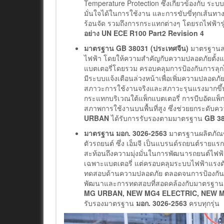
Temperature Protection ซึ่งเกี่ยวข้องกับ ร
มั่นใจได้ในการใช้งาน และการขับขี่ทุกเส้นท
ร้อนจัด รวมถึงการกระแทกต่างๆ โดยรถไฟฟ้ารุ่
อย่าง UN ECE R100 Part2 Revision 4
มาตรฐาน
GB 38031 (ประเทศจีน)
มาตรฐานล่
ไฟฟ้า โดยให้ความสำคัญกับความปลอดภัยตั้งแต
แบตเตอรี่โดยรวม ครอบคลุมการป้องกันการลุ
มีระบบแจ้งเตือนล่วงหน้าเพื่อเพิ่มความปลอดภัย
สภาวะการใช้งานจริงและสภาวะรุนแรงมากขึ้น
กระแทกบริเวณใต้แพ็กแบตเตอรี่ การบีบอัดแพ็
สภาพการใช้งานบนพื้นที่สูง ซึ่งช่วยยกระดับคว
URBAN
ได้รับการรับรองตามมาตรฐาน
GB 3
มาตรฐาน มอก. 3026-2563
มาตรฐานผลิตภัณฑ
ตัวรถยนต์ ซึ่ง เอ็มจี เป็นแบรนด์รถยนต์รายแร
สะท้อนถึงความมุ่งมั่นในการพัฒนารถยนต์ไฟฟ้
เฉพาะแบตเตอรี่ แต่ครอบคลุมระบบไฟฟ้าแรงดันส
ทดสอบด้านความปลอดภัย ตลอดจนการป้องกันควา
พัฒนาและการทดสอบที่สอดคล้องกับมาตรฐา
MG URBAN, NEW MG4 ELECTRIC, NEW M
รับรองมาตรฐาน
มอก. 3026-2563
ครบทุกรุ่น