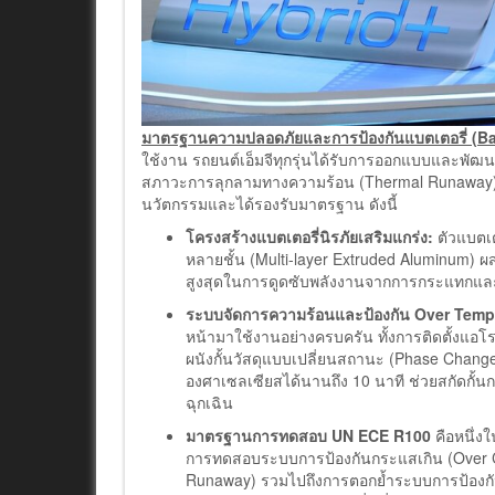
มาตรฐานความปลอดภัยและการป้องกันแบตเตอรี่ (
Ba
ใช้งาน รถยนต์เอ็มจีทุกรุ่นได้รับการออกแบบและพัฒ
สภาวะการลุกลามทางความร้อน (Thermal Runaway
นวัตกรรมและได้รองรับมาตรฐาน ดังนี้
โครงสร้างแบตเตอรี่นิรภัยเสริมแกร่ง:
ตัวแบตเต
หลายชั้น (Multi-layer Extruded Aluminum) 
สูงสุดในการดูดซับพลังงานจากการกระแทกและ
ระบบจัดการความร้อนและป้องกัน
Over Tempe
หน้ามาใช้งานอย่างครบครัน ทั้งการติดตั้งแอ
ผนังกั้นวัสดุแบบเปลี่ยนสถานะ (Phase Change 
องศาเซลเซียสได้นานถึง 10 นาที ช่วยสกัดกั้
ฉุกเฉิน
มาตรฐานการทดสอบ
UN ECE R100
คือหนึ่
การทดสอบระบบการป้องกันกระแสเกิน (Over C
Runaway) รวมไปถึงการตอกย้ำระบบการป้องกันที