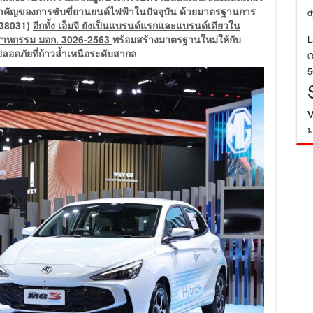
ใจสำคัญของการขับขี่ยานยนต์ไฟฟ้าในปัจจุบัน ด้วยมาตรฐานการ
d
 38031)
อีกทั้ง เอ็มจี ยังเป็นแบรนด์แรกและแบรนด์เดียวใน
ุตสาหกรรม มอก. 3026-2563
พร้อมสร้างมาตรฐานใหม่ให้กับ
L
อดภัยที่ก้าวล้ำเหนือระดับสากล
O
ม