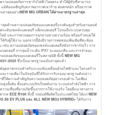
ะบบความปลอดภัยการชาร์จไฟฟ้าโดยตรง ทำให้ผู้ขับขี่สามารถ
าง แม้ต้องเผชิญกับสภาพอากาศเลวร้าย ฝนตกหนัก หรืออากาศ
นล่าสุดอย่าง
NEW MG URBAN ได้ผ่านมาตรฐานล่าสุด
าสุดด้านความปลอดภัยของแบตเตอรี่แรงดันสูงสำหรับยานยนต์
่ระดับเซลล์แบตเตอรี่ แพ็กแบตเตอรี่ ไปจนถึงระบบควบคุม
กไหม้ และการควบคุมการลุกลามทางความร้อน พร้อมกำหนดให้
ให้กับผู้ใช้งาน นอกจากนี้ยังมีรายการทดสอบเพิ่มเติมที่สะท้อน
 เช่น ความปลอดภัยของเซลล์แบตเตอรี่หลังการชาร์จเร็ว การ
กแบตเตอรี่ การจุ่มน้ำระดับ IPX7 ละอองเกลือ และการจำลอง
ามปลอดภัยของแบตเตอรี่ในหลายมิติ ทั้งนี้
NEW MG
8031-2025
ซึ่งเป็นมาตรฐานฉบับล่าสุดแล้ว
์อุตสาหกรรมสำหรับระบบขับเคลื่อนด้วยไฟฟ้าและโครงสร้าง
กและรายเดียวในปัจจุบันที่ได้รับการรับรองมาตรฐานดังกล่าว
าที่ให้ความสำคัญกับความปลอดภัยอย่างรอบด้าน ไม่เพียง
ูงทั้งคัน ตั้งแต่ระบบกักเก็บพลังงาน ระบบส่งกำลังไฟฟ้า การ
มเสี่ยงที่อาจเกิดขึ้นจากการใช้งานจริง โดยมีแนวทางการ
นสากล
ECE R100
ทั้งนี้ รถยนต์ที่ผลิตในประเทศไทย ได้แก่
NEW
G S5 EV PLUS และ ALL NEW MG3 HYBRID+
ได้รับการ