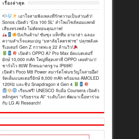
เรื่องล่าสุด
เอาใจสายฟังเพลงที่รักความเป็นส่วนตัว!
Sonos เปิดตัว “Era 100 SL” ลำโพงไซส์คอมแพกต์
เสียงทรงพลัง ไม่ตัดทอนคุณภาพ!
ปังเกินต้าน! ซัมซุง แท็กทีม ยามาฮ่า ฉลอง
ความสำเร็จแคมเปญ “มหาลัยโคตรฟาซ” ปลุกพลังค
รีเอเตอร์ Gen Z กวาดทะลุ 22 ล้านวิว!
เปิดตัว OPPO A7 Pro Max ยัดแบตเตอรี่
ยักษ์ 10,000 mAh ใหญ่ที่สุดเท่าที่ OPPO เคยทำมา!
ชาร์จไว 80W ถึกทนมาตรฐาน IP69K!
เปิดตัว Poco M8 Power สมาร์ตโฟนขวัญใจสายอึด!
จัดเต็มแบตเตอรี่ยักษ์ 8,000 mAh พร้อมจอ AMOLED
120Hz และชิป Snapdragon 4 Gen 4
เรียนฟรี! UNESCO จับมือ Coursera เปิดตัว
หลักสูตร “จริยธรรม AI” ระดับโลก พัฒนาเนื้อหาร่วม
กับ LG AI Research!