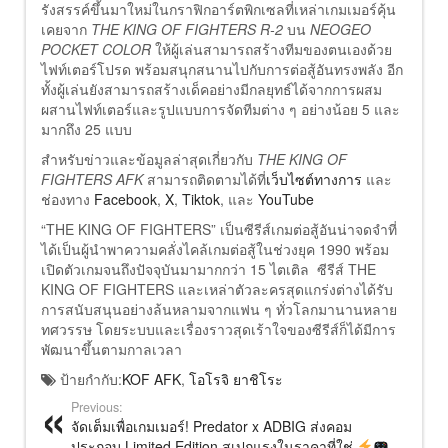
รังสรรค์ขึ้นมาใหม่ในกราฟิกอาร์ตพิกเซลที่เหล่าเกมเมอร์คุ้น
เคยจาก
THE KING OF FIGHTERS R-2
บน
NEOGEO
POCKET COLOR
ให้ผู้เล่นสามารถสร้างทีมของตนเองด้วย
ไฟท์เตอร์โปรด พร้อมสนุกสนานไปกับการต่อสู้อันทรงพลัง อีก
ทั้งผู้เล่นยังสามารถสร้างเด็คอย่างมีกลยุทธ์ได้จากการผสม
ผสานไฟท์เตอร์และรูปแบบการจัดทีมต่าง ๆ อย่างน้อย 5 และ
มากถึง 25 แบบ
สำหรับข่าวและข้อมูลล่าสุดเกี่ยวกับ
THE KING OF
FIGHTERS AFK
สามารถติดตามได้ที่
เว็บไซต์ทางการ
และ
ช่องทาง
Facebook
,
X
,
Tiktok
, และ
YouTube
“THE KING OF FIGHTERS” เป็นซีรีส์เกมต่อสู้อันน่าจดจำที่
ได้เป็นผู้นำพาความคลั่งไคล้เกมต่อสู้ในช่วงยุค 1990 พร้อม
เปิดตัวเกมจนถึงปัจจุบันมามากกว่า 15 ไตเติล ซีรีส์ THE
KING OF FIGHTERS และเหล่าตัวละครสุดแกร่งต่างได้รับ
การสนับสนุนอย่างล้นหลามจากแฟน ๆ ทั่วโลกมานานหลาย
ทศวรรษ โดยระบบและเรื่องราวสุดเร้าใจของซีรีส์ก็ได้มีการ
พัฒนาขึ้นตามกาลเวลา
ป้ายกำกับ:
KOF AFK
,
โอโรจิ ยาชิโระ
Previous:
จัดเต็มเพื่อเกมเมอร์! Predator x ADBIG ส่งคอม
ประกอบ Limited Edition สเปกแรงในราคาที่ใช่