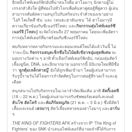
อีกหนึ่งไฟท์เตอร์พิกอัปที่น่าสนใจคือ ฮาโอมารุ นักดาบผู้ไม่
เกรงกลัวสิ่งใด ผู้ที่ท่องไปทั่วโลกเพื่อค้นหาคู่ต่อสู้ที่คู่ควร ผู้เล่น
สามารถสัมผัสความสนุกไปกับสกิลประจำตัวของเขาอย่าง
‘โอกิ โคเก็ตสึ ซัน’ และ ‘เทนฮะฮาดันเซน’ ได้ ฮาโอมารุมี
ความเกี่ยวข้องกับซีเนอร์จีโทสะ และ
กิจกรรมสุ่มไฟท์เตอร์ซี
เนอร์จี [โทสะ]
จะจัดไปจนถึง 27 พฤษภาคม โดยจะเพิ่มอัตรา
การสุ่มไฟท์เตอร์ที่มาพร้อมกับซีเนอร์จีโทสะ
พบกับหลากหลายกิจกรรมและคอนเทนต์ใหม่ได้แล้ววันนี้ ไม่
ว่าจะเป็น
กิจกรรมสมุดเช็กชื่อใบไม้ผลิเขียวชอุ่มสุดพิเศษ
จะ
มอบรางวัลต่าง ๆ อาทิ ตั๋วเลือกไฟท์เตอร์พิกอัป, กล่องสุ่มสัตว์
เลี้ยงยูนีค, DNA, และอีกมากมาย นอกจากนี้ มินิเกมใหม่ที่มีชื่อ
ว่า ‘
ลูกตุ้มเหล็กสายบู๊
’ ยังได้ถูกเพิ่มเข้ามา โดยผู้เล่นสามารถ
รับรูบี้รายวันได้โดยการกำจัดศัตรูในการต่อสู้ที่รวดเร็วและดุ
เดือด
สนุกสนานไปกับกิจกรรมในเวลาจำกัดเพิ่มเติม อาทิ
ลัคกี้เอลพี
(18 – 22 พ.ค.) โดยผู้เล่นสามารถรับซัพพอร์ตเตอร์เลเจนด์
ฮันโซ ฮัตโตริ
และ
คัมภีร์ผจญภัย
(21 พ.ค. – 3 มิ.ย.) ซึ่งมีสัตว์
เลี้ยงเลเจนด์
เฮจมารุ
สัตว์เลี้ยงสหายของฮาโอมารุ และ
อาร์ม
า
THE KING OF FIGHTERS AFK
สร้างจาก IP ‘The King of
Fighters’ ของ SNK นำเสนอไฟท์เตอร์ที่น่าจดจำที่ได้รับการ