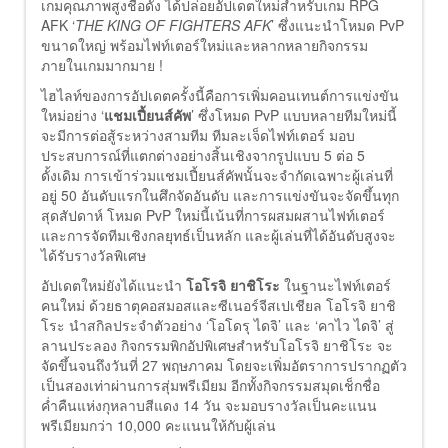
เกมคุณภาพสูงชื่อดัง ได้ปล่อยอัปเดตใหม่สำหรับเกม RPG
AFK ‘
THE KING OF FIGHTERS AFK
’ ซึ่งแนะนำโหมด PvP
ขนาดใหญ่ พร้อมไฟท์เตอร์ใหม่และหลากหลายกิจกรรม
ภายในเกมมากมาย !
ไฮไลท์ของการอัปเดตครั้งนี้คือการเพิ่มคอนเทนต์การแข่งขัน
ใหม่อย่าง ‘
แชมเปี้ยนส์คัพ
’ ซึ่งโหมด PvP แบบหลายทีมใหม่นี้
จะมีการต่อสู้ระหว่างสามทีม ทีมละเจ็ดไฟท์เตอร์ มอบ
ประสบการณ์ที่แตกต่างอย่างสิ้นเชิงจากรูปแบบ 5 ต่อ 5
ดั้งเดิม การเข้าร่วมแชมเปี้ยนส์คัพนั้นจะจำกัดเฉพาะผู้เล่นที่
อยู่ 50 อันดับแรกในศึกจัดอันดับ และการแข่งขันจะจัดขึ้นทุก
สุดสัปดาห์ โหมด PvP ใหม่นี้เน้นที่การผสมผสานไฟท์เตอร์
และการจัดทีมเชิงกลยุทธ์เป็นหลัก และผู้เล่นที่ได้อันดับสูงจะ
ได้รับรางวัลพิเศษ
อัปเดตใหม่ยังได้แนะนำ
โอโรจิ ยาชิโระ
ในฐานะไฟท์เตอร์
คนใหม่ ด้วยธาตุคอสมอสและซีเนอร์จีสเปเชียล โอโรจิ ยาชิ
โระ นำสกิลประจำตัวอย่าง ‘โอโดรุ ไดจิ’ และ ‘คาไว ไดจิ’ สู่
ลานประลอง กิจกรรมพิกอัปพิเศษสำหรับโอโรจิ ยาชิโระ จะ
จัดขึ้นจนถึงวันที่ 27 พฤษภาคม โดยจะเพิ่มอัตราการปรากฏตัว
เป็นสองเท่าผ่านการสุ่มพรีเมียม อีกทั้งกิจกรรมสมุดเช็กชื่อ
ค่ำคืนแห่งกุหลาบสีแดง 14 วัน จะมอบรางวัลเป็นคะแนน
พรีเมียมกว่า 10,000 คะแนนให้กับผู้เล่น