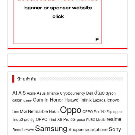
ป้ายกำกับ
dtac
AI
AIS
Asus
Dell
Cryptocurrency
dyson
Apple
binance
Honor
Garmin
Huawei
Infinix
lenovo
Lazada
gadget
game
Oppo
MG
Netmarble
Nokia
oppo
Line
OPPO Find N2 Flip
realme
OPPO Find X5 Pro 5G
poco
find x3 pro 5g
PUBG Mobile
Samsung
Sony
Shopee
smartphone
Redmi
review