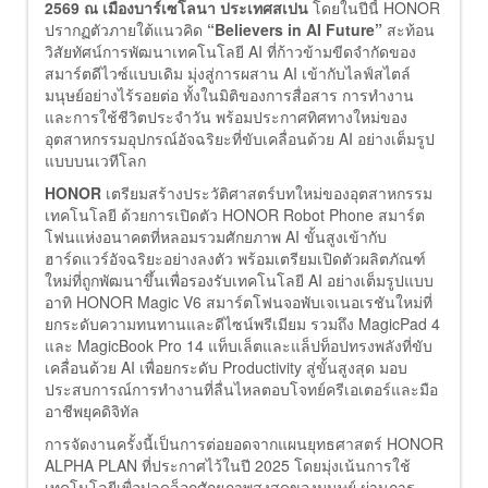
2569 ณ เมืองบาร์เซโลนา ประเทศสเปน
โดยในปีนี้ HONOR
ปรากฏตัวภายใต้แนวคิด
“Believers in AI Future”
สะท้อน
วิสัยทัศน์การพัฒนาเทคโนโลยี AI ที่ก้าวข้ามขีดจำกัดของ
สมาร์ตดีไวซ์แบบเดิม มุ่งสู่การผสาน AI เข้ากับไลฟ์สไตล์
มนุษย์อย่างไร้รอยต่อ ทั้งในมิติของการสื่อสาร การทำงาน
และการใช้ชีวิตประจำวัน พร้อมประกาศทิศทางใหม่ของ
อุตสาหกรรมอุปกรณ์อัจฉริยะที่ขับเคลื่อนด้วย AI อย่างเต็มรูป
แบบบนเวทีโลก
HONOR
เตรียมสร้างประวัติศาสตร์บทใหม่ของอุตสาหกรรม
เทคโนโลยี ด้วยการเปิดตัว HONOR Robot Phone สมาร์ต
โฟนแห่งอนาคตที่หลอมรวมศักยภาพ AI ขั้นสูงเข้ากับ
ฮาร์ดแวร์อัจฉริยะอย่างลงตัว พร้อมเตรียมเปิดตัวผลิตภัณฑ์
ใหม่ที่ถูกพัฒนาขึ้นเพื่อรองรับเทคโนโลยี AI อย่างเต็มรูปแบบ
อาทิ HONOR Magic V6 สมาร์ตโฟนจอพับเจเนอเรชันใหม่ที่
ยกระดับความทนทานและดีไซน์พรีเมียม รวมถึง MagicPad 4
และ MagicBook Pro 14 แท็บเล็ตและแล็ปท็อปทรงพลังที่ขับ
เคลื่อนด้วย AI เพื่อยกระดับ Productivity สู่ขั้นสูงสุด มอบ
ประสบการณ์การทำงานที่ลื่นไหลตอบโจทย์ครีเอเตอร์และมือ
อาชีพยุคดิจิทัล
การจัดงานครั้งนี้เป็นการต่อยอดจากแผนยุทธศาสตร์ HONOR
ALPHA PLAN ที่ประกาศไว้ในปี 2025 โดยมุ่งเน้นการใช้
เทคโนโลยีเพื่อปลดล็อกศักยภาพสูงสุดของมนุษย์ ผ่านการ