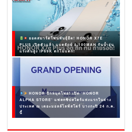
ยอดสมาร์ตโฟนพันธุ์อึด! HONOR X7E
PLUS เปิดตัวแล้ว แบตยักษ์ 8,100MAH กันน้ำอุ่น
แรงดันสูง IP69K ตกไม่แตก!
HONOR ปักหมุดไทย! เปิด ‘HONOR
ALPHA STORE’ แฟลกชิปสโตร์แห่งแรกในต่าง
ประเทศ ณ เดอะมอลล์ไลฟ์สโตร์ บางกะปิ 24 ก.ค.
นี้