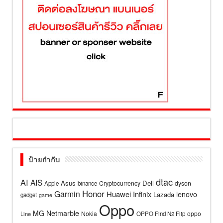
ป้ายกำกับ
dtac
AI
AIS
Asus
Dell
Cryptocurrency
dyson
Apple
binance
Honor
Garmin
Huawei
Infinix
lenovo
Lazada
gadget
game
Oppo
MG
Netmarble
Nokia
oppo
Line
OPPO Find N2 Flip