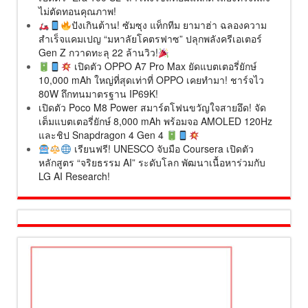
ไม่ตัดทอนคุณภาพ!
ปังเกินต้าน! ซัมซุง แท็กทีม ยามาฮ่า ฉลองความ
สำเร็จแคมเปญ “มหาลัยโคตรฟาซ” ปลุกพลังครีเอเตอร์
Gen Z กวาดทะลุ 22 ล้านวิว!
เปิดตัว OPPO A7 Pro Max ยัดแบตเตอรี่ยักษ์
10,000 mAh ใหญ่ที่สุดเท่าที่ OPPO เคยทำมา! ชาร์จไว
80W ถึกทนมาตรฐาน IP69K!
เปิดตัว Poco M8 Power สมาร์ตโฟนขวัญใจสายอึด! จัด
เต็มแบตเตอรี่ยักษ์ 8,000 mAh พร้อมจอ AMOLED 120Hz
และชิป Snapdragon 4 Gen 4
เรียนฟรี! UNESCO จับมือ Coursera เปิดตัว
หลักสูตร “จริยธรรม AI” ระดับโลก พัฒนาเนื้อหาร่วมกับ
LG AI Research!