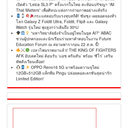
เปิดตัว “Leica SL3-P” ครั้งแรกในไทย สะท้อนปรัชญา “All
That Matters” เพื่อศิลปะแห่งการถ่ายภาพอย่างแท้จริง
กระแสตอบรับแรงทุบสถิติ! ซัมซุง เผยยอดจองทั่ว
โลก Galaxy Z Fold8 Ultra, Fold8, Flip8 และ Galaxy
Watch รุ่นใหม่ พุ่งสูงกว่าเดิมถึง 30%!
“มหาวิทยาลัยยังจำเป็นอยู่ไหมในยุค AI?” ABAC
ชวนผู้ปกครองและนักเรียนร่วมหาคำตอบในงาน Future
Education Forum ณ สยามพารากอน 22 ส.ค. นี้!
เปลวไฟมรกตมาแล้ว! THE KING OF FIGHTERS
AFK อัปเดตใหม่ ต้อนรับ ‘แอช คริมสัน’ พร้อม ‘ซีโร่’ เสริม
ทัพสังเวียนเดือด!
OPPO Reno16 5G มาพร้อมความจุใหม่
12GB+512GB แท็กทีม Pingu ปล่อยคอลเลกชันสุดน่ารัก
Limited Edition!