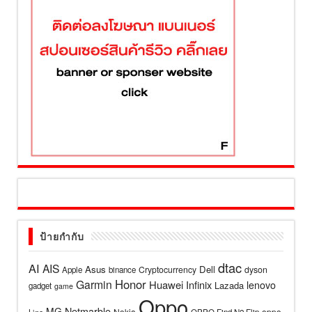
ป้ายกำกับ
dtac
AI
AIS
Asus
Dell
Cryptocurrency
dyson
Apple
binance
Honor
Garmin
Huawei
Infinix
lenovo
Lazada
gadget
game
Oppo
Netmarble
MG
Nokia
oppo
Line
OPPO Find N2 Flip