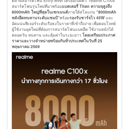
ตลาดสมาร์ตโฟน Entry-level เตรียมเปิดตัว “realme C100x”
สมาร์ตโฟนรุ่นใหม่ที่มาพร้อม
แบตเตอรี่ Titan ความจุสูงถึง
8000mAh ใหญ่ที่สุดในเซกเมนต์
ภายใต้สโลแกน
“8000mAh
พลังอึดทนทานระดับแชมป์”
พร้อม
รองรับชาร์จไว 45W
และ
อัดแน่นฟีเจอร์ระดับเรือธงในราคาที่เข้าถึงง่าย เพื่อตอบโจทย์
ผู้ใช้งานยุคใหม่ที่ต้องการสมาร์ตโฟนแบตอึด ใช้งานหนักได้
ตลอดวัน ทนทาน และคุ้มค่าในระยะยาว
โดยเตรียมประกาศ
ราคาและวางจำหน่ายพร้อมกันทั่วประเทศในวันที่ 25
พฤษภาคม 2569