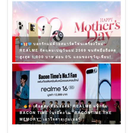
บอกรักแม่ด้วยสมาร์ตโฟนเครื่องใหม่!
REALME จัดแคมเปญวันแม่ 2569 ขนทัพมือถือลด
สูงสุด 1,000 บาท ผ่อน 0% แถมของขวัญเพียบ!
เดือดสะเทือนฮอลล์! REALME แท็กทีม
BACON TIME เนรมิตงาน “BACONTIME THE
MEMORY” เอาใจสายเกมเมอร์!