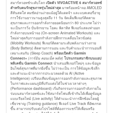
สมาร์ทวอทช์ระดับโลก
เปิดตัว
VIVOACTIVE 6
สมาร์ทวอทช์
สำหรับคนรักสุขภาพรุ่นใหม่ล่าสุด
มาพร้อมหน้าจอ AMOLED
สีสันสดใส คมชัดอ่านง่ายแม้อยู่ใต้แดดจ้า และแบตเตอรี่อายุ
การใช้งานยาวนานสูงสุดถึง 11 วัน จัดเต็มฟีเจอร์ติดตาม
สุขภาพและการออกกำลังกายยอดนิยมกว่า 80 ประเภท ไม่ว่า
จะเป็นการวิ่ง ปั่นจักรยาน โยคะ พิลาทิส ฟีเจอร์แสดงท่าออก
กำลังกายบนหน้าจอ (On-screen Animated Workouts) และ
ใหม่ล่าสุดกับการออกกำลังกายฝึกการเคลื่อนไหวข้อต่อ
(Mobility Workouts) ฟีเจอร์ติดตามระดับพลังงานร่างกาย
(Body Battery) ติดตามการนอน และรับคำแนะนำการนอนที่
เหมาะสมกับ (Sleep Coach)
พร้อมเปิดตัว
Garmin
Connect+
(การ์มิน คอนเน็ค พลัส)
โปรแกรมสมาชิกบนแอป
พลิเคชั่น
Garmin Connect
นำเสนอฟีเจอร์ใหม่ๆ และข้อมูล
อินไซด์สุขภาพที่มากยิ่งขึ้น ไม่ว่าจะเป็น การให้ข้อมูลเชิงลึก
และคำแนะนำจากการประมวลผลด้วย AI (Active
Intelligence) เปรียบเทียบข้อมูลการออกกำลังกายและสุขภาพ
ในกราฟและแผนภูมิที่ปรับแต่งได้ในช่วงเวลาต่างๆ
(Performance dashboard) เริ่มกิจกรรมการออกกำลังกายใน
ร่มบนสมาร์ทวอทช์และใช้สมาร์ทโฟนที่เข้ากันได้เพื่อดูข้อมูล
แบบเรียลไทม์ (Live activity) ให้คำแนะนำการฝึกซ้อมโดยผู้
เชี่ยวชาญ (Training guidance) ฟีเจอร์ Live Track ที่อัพเกรด
ขึ้น สามารถปรับแต่งโปรไฟล์ที่ต้องการแชร์ให้เพื่อนหรือ