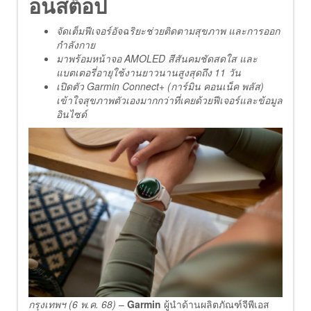
อนสต็อป
จัดเต็มฟีเจอร์อัจฉริยะช่วยติดตามสุขภาพ และการออก
กำลังกาย
มาพร้อมหน้าจอ AMOLED สีสันคมชัดสดใส และ
แบตเตอรี่อายุใช้งานยาวนานสูงสุดถึง 11 วัน
เปิดตัว Garmin Connect+ (การ์มิน คอนเน็ค พลัส)
เข้าใจสุขภาพตัวเองมากกว่าที่เคยด้วยฟีเจอร์และข้อมูล
อินไซด์
กรุงเทพฯ (6 พ.ค. 68)
–
Garmin
ผู้นำด้านผลิตภัณฑ์จีพีเอส