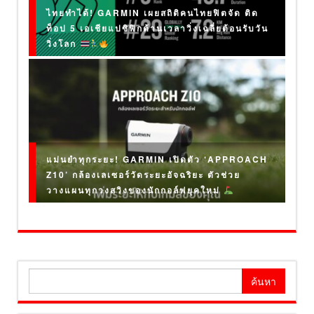
ไทยทำได้! GARMIN เผยสถิติคนไทยฟิตจัด ติด
ท็อป 5 เอเชียแปซิฟิกด้านเวลาวิ่งเฉลี่ยต้อนรับวัน
วิ่งโลก
แม่นยำทุกระยะ! GARMIN เปิดตัว ‘APPROACH
Z10’ กล้องเลเซอร์วัดระยะอัจฉริยะ ตัวช่วย
วางแผนทุกวงสวิงของนักกอล์ฟยุคใหม่
ค้นหา
สำหรับ: