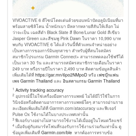
VIVOACTIVE 6 ดีไซน์โดดเด่นด้วยขอบหน้าปัดอลูมิเนียมที่มา
พร้อมสายซิลิโคน น้ำหนักเบา มีหลากหลายสีสันให้เลือก ไม่
ว่าจะเป็น เฉดสีดำ Black Slate สี Bone/Lunar Gold สีเขียว
Jasper Green และสีชมพู Pink Dawn ในราคา 10,990 บาท
พบกับ VIVOACTIVE 6 ได้แล้ววันนี้ที่ตัวแทนจำหน่ายอย่าง
เป็นทางการของการ์มินทุกสาขา สำหรับผู้ที่สนใจสมัคร
สมาชิกโปรแกรม Garmin Connect+ สามารถทดลองใช้ฟรีได้
เป็นเวลา 30 วัน และสามารถสมัครสมาชิกรายเดือนในราคา
249 บาท หรือรายปีในราคา 2,490 บาท ติดตามข้อมูลสินค้า
เพิ่มเติมได้ที่
https://gar.mn/6po2NMpoD
หรือ
เฟซบุ๊กแฟน
เพจ Garmin Thailand
และ
อินสตาแกรม Garmin Thailand
1
Activity tracking accuracy
2
อุปกรณ์นี้ไม่ใช่เครื่องมือทางการแพทย์ ไม่ได้มีไว้ใช้ในการ
วินิจฉัยหรือติดตามอาการทางการแพทย์ใดๆ สามารถอ่านราย
ละเอียดเพิ่มเติมได้ที่ Garmin.com/ataccuracy และฟีเจอร์
Pulse Ox ใช้งานได้ในบางประเทศเท่านั้น
3
ฟีเจอร์บางอย่างไม่สามารถใช้งานได้เมื่ออยู่ในโหมดวีลแชร์
4
เมื่อจับคู่กับสมาร์ทโฟนที่รองรับการใช้งานร่วมกันเท่านั้น ดู
ข้อมูลเพิ่มเติมที่
Garmin.com/ble
หากต้องการทราบข้อ