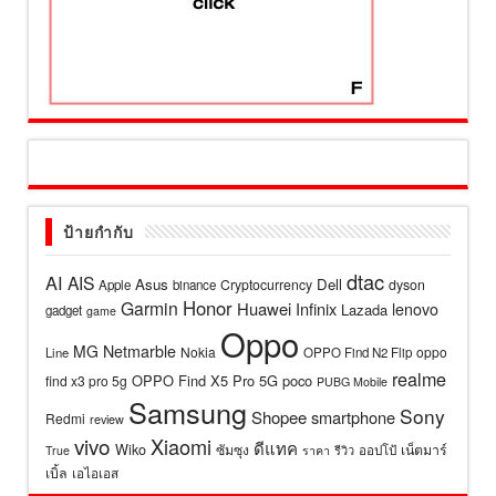
ป้ายกำกับ
dtac
AI
AIS
Asus
Dell
Cryptocurrency
dyson
Apple
binance
Honor
Garmin
Huawei
Infinix
lenovo
Lazada
gadget
game
Oppo
MG
Netmarble
Nokia
oppo
Line
OPPO Find N2 Flip
realme
OPPO Find X5 Pro 5G
poco
find x3 pro 5g
PUBG Mobile
Samsung
Sony
Shopee
smartphone
Redmi
review
vivo
Xiaomi
ดีแทค
Wiko
ซัมซุง
เน็ตมาร์
รีวิว
ออปโป้
True
ราคา
เบิ้ล
เอไอเอส