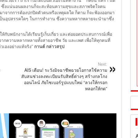
คนวัยเรา ถ้าเราไม่ได้เป็นตัวเองในที่ทำงาน ก็คงน่าเศร้า แต่
วเอง ซึ่งแน่นอนผลงานก็จะสะท้อนความสุขและสภาพจิตใจคน
ุมาจากการต้องปกปิดตัวตนหรือเหตุผลใด ก็ตาม ก็จะฟ้องออกมา
ม่ควรเป็นอุปสรรคใดๆ ในการทำงาน ซึ่งความหลากหลายจะนำมาซึ่ง
ีให้กับพนักงานได้เรียนรู้เก็บเกี่ยว และต่อยอดประสบการณ์เพื่อ
าจากความหลากหลายทั้งสายอาชีพ วัย และเพศ เพื่อให้ทุกคนที่
วเองอย่างแท้จริง”
กานต์ กล่าวสรุป
Next:
c
AIS เตือน! ระวังมิจฉาชีพฉวยโอกาสใช้ความ
สับสนช่วงลงทะเบียนรับสิทธิ์ต่างๆ สร้างกลโกง
ออนไลน์ ภัยไซเบอร์รูปแบบใหม่ “ลวงให้กรอก
หลอกให้กด”
A