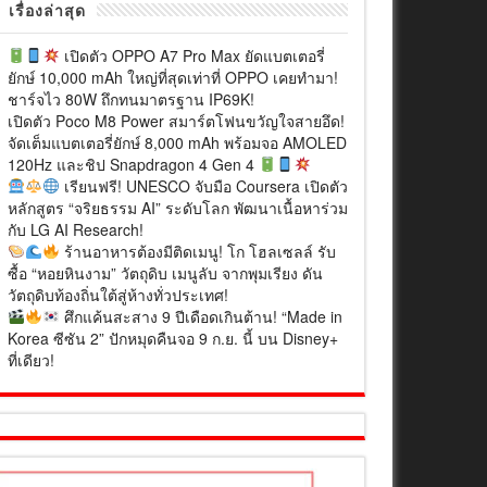
เรื่องล่าสุด
เปิดตัว OPPO A7 Pro Max ยัดแบตเตอรี่
ยักษ์ 10,000 mAh ใหญ่ที่สุดเท่าที่ OPPO เคยทำมา!
ชาร์จไว 80W ถึกทนมาตรฐาน IP69K!
เปิดตัว Poco M8 Power สมาร์ตโฟนขวัญใจสายอึด!
จัดเต็มแบตเตอรี่ยักษ์ 8,000 mAh พร้อมจอ AMOLED
120Hz และชิป Snapdragon 4 Gen 4
เรียนฟรี! UNESCO จับมือ Coursera เปิดตัว
หลักสูตร “จริยธรรม AI” ระดับโลก พัฒนาเนื้อหาร่วม
กับ LG AI Research!
ร้านอาหารต้องมีติดเมนู! โก โฮลเซลล์ รับ
ซื้อ “หอยหินงาม” วัตถุดิบ เมนูลับ จากพุมเรียง ดัน
วัตถุดิบท้องถิ่นใต้สู่ห้างทั่วประเทศ!
ศึกแค้นสะสาง 9 ปีเดือดเกินต้าน! “Made in
Korea ซีซัน 2” ปักหมุดคืนจอ 9 ก.ย. นี้ บน Disney+
ที่เดียว!