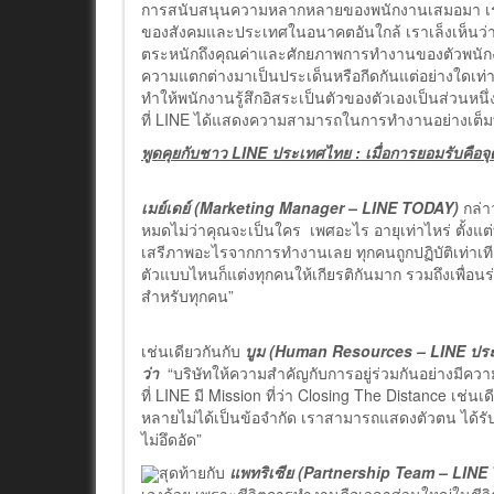
การสนับสนุนความหลากหลายของพนักงานเสมอมา เราเป
ของสังคมและประเทศในอนาคตอันใกล้ เราเล็งเห็นว
ตระหนักถึงคุณค่าและศักยภาพการทำงานของตัวพนักงานแ
ความแตกต่างมาเป็นประเด็นหรือกีดกันแต่อย่างใดเท่านั้
ทำให้พนักงานรู้สึกอิสระเป็นตัวของตัวเองเป็นส่วนหนึ
ที่ LINE ได้แสดงความสามารถในการทำงานอย่างเต็มที
พูดคุยกับชาว
LINE ประเทศไทย : เมื่อการยอมรับคือจ
เมย์เดย์
(Marketing Manager – LINE TODAY)
กล่า
หมดไม่ว่าคุณจะเป็นใคร เพศอะไร อายุเท่าไหร่ ตั้งแ
เสรีภาพอะไรจากการทำงานเลย ทุกคนถูกปฏิบัติเท่าเที
ตัวแบบไหนก็แต่งทุกคนให้เกียรติกันมาก รวมถึงเพื่อนร่
สำหรับทุกคน”
เช่นเดียวกันกับ
บูม
(
Human Resources – LINE ปร
ว่า
“บริษัทให้ความสำคัญกับการอยู่ร่วมกันอย่างมี
ที่ LINE มี Mission ที่ว่า Closing The Distance เช่น
หลายไม่ได้เป็นข้อจำกัด เราสามารถแสดงตัวตน ได้
ไม่อึดอัด”
สุดท้ายกับ
แพทริเซีย
(Partnership Team – LIN