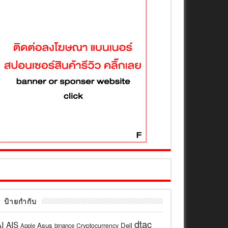
ป้ายกำกับ
dtac
I
AIS
Asus
Dell
Cryptocurrency
Apple
binance