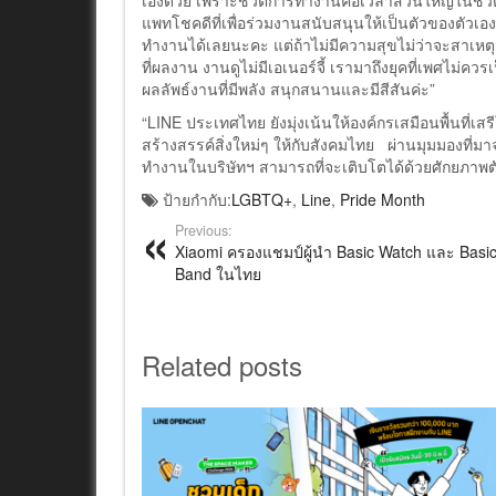
เองด้วย เพราะชีวิตการทำงานคือเวลาส่วนใหญ่ในชีวิต
แพทโชคดีที่เพื่อร่วมงานสนับสนุนให้เป็นตัวของตั
ทำงานได้เลยนะคะ แต่ถ้าไม่มีความสุขไม่ว่าจะสาเหต
ที่ผลงาน งานดูไม่มีเอเนอร์จี้ เรามาถึงยุคที่เพศไ
ผลลัพธ์งานที่มีพลัง สนุกสนานและมีสีสันค่ะ”
“LINE ประเทศไทย ยังมุ่งเน้นให้องค์กรเสมือนพื้นที่เสร
สร้างสรรค์สิ่งใหม่ๆ ให้กับสังคมไทย ผ่านมุมมองที่ม
ทำงานในบริษัทฯ สามารถที่จะเติบโตได้ด้วยศักยภาพตั
ป้ายกำกับ:
LGBTQ+
,
Line
,
Pride Month
Previous:
Xiaomi ครองแชมป์ผู้นำ Basic Watch และ Basi
Band ในไทย
Related posts