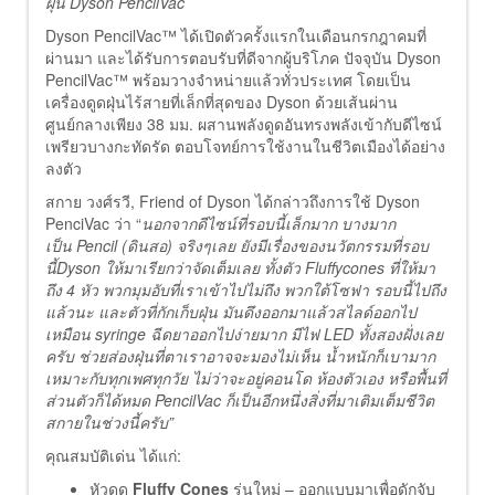
ฝุ่น Dyson PencilVac
Dyson PencilVac™ ได้เปิดตัวครั้งแรกในเดือนกรกฎาคมที่
ผ่านมา และได้รับการตอบรับที่ดีจากผู้บริโภค ปัจจุบัน Dyson
PencilVac™ พร้อมวางจำหน่ายแล้วทั่วประเทศ โดยเป็น
เครื่องดูดฝุ่นไร้สายที่เล็กที่สุดของ Dyson ด้วยเส้นผ่าน
ศูนย์กลางเพียง 38 มม. ผสานพลังดูดอันทรงพลังเข้ากับดีไซน์
เพรียวบางกะทัดรัด ตอบโจทย์การใช้งานในชีวิตเมืองได้อย่าง
ลงตัว
สกาย วงศ์รวี, Friend of Dyson ได้กล่าวถึงการใช้ Dyson
PenciVac ว่า “
นอกจากดีไซน์ที่รอบนี้เล็กมาก บางมาก
เป็น Pencil (ดินสอ) จริงๆเลย ยังมีเรื่องของนวัตกรรมที่รอบ
นี้Dyson ให้มาเรียกว่าจัดเต็มเลย ทั้งตัว Fluffycones ที่ให้มา
ถึง 4 หัว พวกมุมอับที่เราเข้าไปไม่ถึง พวกใต้โซฟา รอบนี้ไปถึง
แล้วนะ และตัวที่กักเก็บฝุ่น มันดึงออกมาแล้วสไลด์ออกไป
เหมือน syringe ฉีดยาออกไปง่ายมาก มีไฟ LED ทั้งสองฝั่งเลย
ครับ ช่วยส่องฝุ่นที่ตาเราอาจจะมองไม่เห็น น้ำหนักก็เบามาก
เหมาะกับทุกเพศทุกวัย ไม่ว่าจะอยู่คอนโด ห้องตัวเอง หรือพื้นที่
ส่วนตัวก็ได้หมด PencilVac ก็เป็นอีกหนึ่งสิ่งที่มาเติมเต็มชีวิต
สกายในช่วงนี้ครับ”
คุณสมบัติเด่น ได้แก่:
หัวดูด
Fluffy Cones
รุ่นใหม่ – ออกแบบมาเพื่อดักจับ