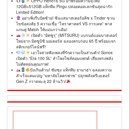
OPPO Reno16 5G มาพร้อมความจุใหม่
12GB+512GB แท็กทีม Pingu ปล่อยคอลเลกชันสุดน่ารัก
Limited Edition!
อย่าเพิ่งรีบปัดซ้าย! ซินแสมาสเตอร์อลิซ x Tinder ชวน
ไขข้อสงสัย 5 ความเชื่อ “โหราศาสตร์ VS การเดท” พาส
แกนคู่ Match ให้แม่นกว่าเดิม!
เปิดตัว “มิตซูรุ” (MITSURU) แบรนด์แอมบาสเดอร์
ใหม่จาก มิตซูบิชิ มอเตอร์ส ฉลองครบรอบ 65 ปี พร้อมแจก
สติกเกอร์ไลน์ฟรี!
เอาใจสายฟังเพลงที่รักความเป็นส่วนตัว! Sonos
เปิดตัว “Era 100 SL” ลำโพงไซส์คอมแพกต์ เสียงทรงพลัง
ไม่ตัดทอนคุณภาพ!
ปังเกินต้าน! ซัมซุง แท็กทีม ยามาฮ่า ฉลองความ
สำเร็จแคมเปญ “มหาลัยโคตรฟาซ” ปลุกพลังครีเอเตอร์
Gen Z กวาดทะลุ 22 ล้านวิว!