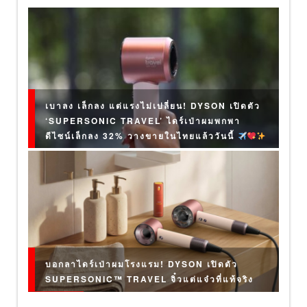
เบาลง เล็กลง แต่แรงไม่เปลี่ยน! DYSON เปิดตัว
‘SUPERSONIC TRAVEL’ ไดร์เป่าผมพกพา
ดีไซน์เล็กลง 32% วางขายในไทยแล้ววันนี้
บอกลาไดร์เป่าผมโรงแรม! DYSON เปิดตัว
SUPERSONIC™ TRAVEL จิ๋วแต่แจ๋วที่แท้จริง