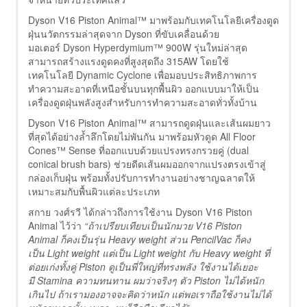
Dyson V16 Piston Animal™ มาพร้อมกับเทคโนโลยีเครื่องดูด
ฝุ่นนวัตกรรมล่าสุดจาก Dyson ที่ขับเคลื่อนด้วย
มอเตอร์ Dyson Hyperdymium™ 900W รุ่นใหม่ล่าสุด
สามารถสร้างแรงดูดคงที่สูงสุดถึง 315AW โดยใช้
เทคโนโลยี Dynamic Cyclone เพื่อมอบประสิทธิภาพการ
ทำความสะอาดที่เหนือชั้นบนทุกพื้นผิว ออกแบบมาให้เป็น
เครื่องดูดฝุ่นพลังสูงสำหรับการทำความสะอาดทั่วทั้งบ้าน
Dyson V16 Piston Animal™ สามารถดูดฝุ่นและเส้นผมยาว
ที่สุดได้อย่างล้ำลึกโดยไม่พันกัน มาพร้อมหัวดูด All Floor
Cones™ Sense ที่ออกแบบด้วยแปรงทรงกรวยคู่ (dual
conical brush bars) ช่วยดีดเส้นผมออกจากแปรงตรงเข้าสู่
กล่องเก็บฝุ่น พร้อมทั้งปรับการทำงานอย่างชาญฉลาดให้
เหมาะสมกับพื้นผิวแต่ละประเภท
สกาย วงศ์รวี ได้กล่าวถึงการใช้งาน Dyson V16 Piston
Animal ไว้ว่า
“ถ้าเปรียบเทียบเป็นนักมวย
V16 Piston
Animal ก็คงเป็นรุ่น Heavy weight ส่วน PencilVac ก็คง
เป็น Light weight แต่เป็น Light weight กับ Heavy weight ที่
ต่อยเก่งทั้งคู่ Piston ดูเป็นพี่ใหญ่ที่ทรงพลัง ใช้งานได้เยอะ
มี Stamina ความทนทาน ผมว่าจริงๆ ตัว Piston ไม่ได้หนัก
เกินไป ถ้าเรามองอาจจะคิดว่าหนัก แต่พอเราถือใช้งานไม่ได้