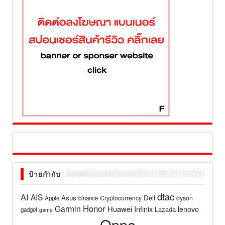
ป้ายกำกับ
dtac
AI
AIS
Asus
Dell
Cryptocurrency
dyson
Apple
binance
Honor
Garmin
Huawei
Infinix
lenovo
Lazada
gadget
game
Oppo