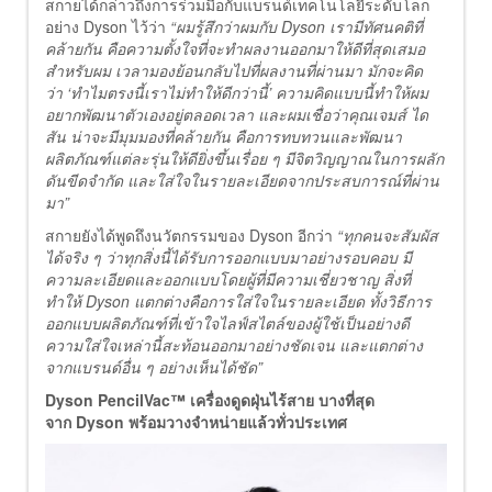
สกายได้กล่าวถึงการร่วมมือกับแบรนด์เทคโนโลยีระดับโลก
อย่าง Dyson ไว้ว่า
“ผมรู้สึกว่าผมกับ Dyson เรามีทัศนคติที่
คล้ายกัน คือความตั้งใจที่จะทำผลงานออกมาให้ดีที่สุดเสมอ
สำหรับผม เวลามองย้อนกลับไปที่ผลงานที่ผ่านมา มักจะคิด
ว่า ‘ทำไมตรงนี้เราไม่ทำให้ดีกว่านี้’ ความคิดแบบนี้ทำให้ผม
อยากพัฒนาตัวเองอยู่ตลอดเวลา และผมเชื่อว่าคุณเจมส์ ได
สัน น่าจะมีมุมมองที่คล้ายกัน คือการทบทวนและพัฒนา
ผลิตภัณฑ์แต่ละรุ่นให้ดียิ่งขึ้นเรื่อย ๆ มีจิตวิญญาณในการผลัก
ดันขีดจำกัด และใส่ใจในรายละเอียดจากประสบการณ์ที่ผ่าน
มา”
สกายยังได้พูดถึงนวัตกรรมของ Dyson อีกว่า
“ทุกคนจะสัมผัส
ได้จริง ๆ ว่าทุกสิ่งนี้ได้รับการออกแบบมาอย่างรอบคอบ มี
ความละเอียดและออกแบบโดยผู้ที่มีความเชี่ยวชาญ สิ่งที่
ทำให้ Dyson แตกต่างคือการใส่ใจในรายละเอียด ทั้งวิธีการ
ออกแบบผลิตภัณฑ์ที่เข้าใจไลฟ์สไตล์ของผู้ใช้เป็นอย่างดี
ความใส่ใจเหล่านี้สะท้อนออกมาอย่างชัดเจน และแตกต่าง
จากแบรนด์อื่น ๆ อย่างเห็นได้ชัด”
Dyson PencilVac™ เครื่องดูดฝุ่นไร้สาย บางที่สุด
จาก Dyson พร้อมวางจำหน่ายแล้วทั่วประเทศ