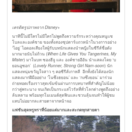
เครดิตรูปภาพจาก Disney+
นาทีนี้ไม่มีใครไม่มีใครไม่พูดถึงความรักระหว่างคุณหนูแช
โบลและองค์ชาย ของทั้งสองซุปตาร์แถวหน้าในวงการอย่าง
‘ไอยู’ ไอดอลเสียงใสผู้รับบทนักแสดงนำหญิงในซีรีส์ชื่อดัง
มากมายนับไม่ถ้วน (
When Life Gives You Tangerines, My
Mister
) มาในบท ซองฮีจู และ องค์ชายอีอัน นำแสดงโดย ‘บ
ยอนอูซอก’ (
Lovely Runner, Strong Girl Nam-soon
) นัก
แสดงหนุ่มขวัญใจสาว ๆ คอซีรีส์เกาหลี อีกทั้งยังได้สองนัก
แสดงมากฝีมืออย่าง ‘โนซึงฮยอน’ และ ‘กงซึงยอน’ มาร่วม
ถ่ายทอดเรื่องราวสุดเข้มข้นผ่านการบทบาทที่สำคัญไม่น้อย
กว่าคู่พระนาง จนเกิดเป็นกระแสไวรัลที่ทั่วโลกต่างพูดถึงอย่าง
ล้นหลาม พร้อมทุกโมเมนต์สุดฟินและชวนลุ้นจนทำให้ผู้ชม
แทบไม่อยากละสายตาจากหน้าจอ
แฟชันสุดหรูหราที่น้อยแต่มากและสะกดทุกสายตา