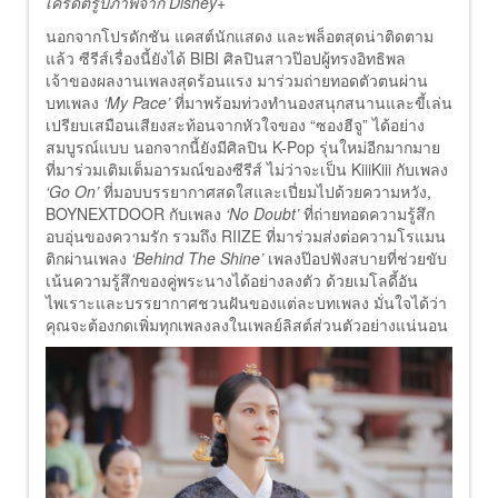
เครดิตรูปภาพจาก Disney+
นอกจากโปรดักชัน แคสต์นักแสดง และพล็อตสุดน่าติดตาม
แล้ว ซีรีส์เรื่องนี้ยังได้ BIBI ศิลปินสาวป๊อปผู้ทรงอิทธิพล
เจ้าของผลงานเพลงสุดร้อนแรง มาร่วมถ่ายทอดตัวตนผ่าน
บทเพลง
‘My Pace’
ที่มาพร้อมท่วงทำนองสนุกสนานและขี้เล่น
เปรียบเสมือนเสียงสะท้อนจากหัวใจของ “ซองฮีจู” ได้อย่าง
สมบูรณ์แบบ นอกจากนี้ยังมีศิลปิน K-Pop รุ่นใหม่อีกมากมาย
ที่มาร่วมเติมเต็มอารมณ์ของซีรีส์ ไม่ว่าจะเป็น KiiiKiii กับเพลง
‘Go On’
ที่มอบบรรยากาศสดใสและเปี่ยมไปด้วยความหวัง,
BOYNEXTDOOR กับเพลง
‘No Doubt’
ที่ถ่ายทอดความรู้สึก
อบอุ่นของความรัก รวมถึง RIIZE ที่มาร่วมส่งต่อความโรแมน
ติกผ่านเพลง
‘Behind The Shine’
เพลงป๊อปฟังสบายที่ช่วยขับ
เน้นความรู้สึกของคู่พระนางได้อย่างลงตัว ด้วยเมโลดี้อัน
ไพเราะและบรรยากาศชวนฝันของแต่ละบทเพลง มั่นใจได้ว่า
คุณจะต้องกดเพิ่มทุกเพลงลงในเพลย์ลิสต์ส่วนตัวอย่างแน่นอน