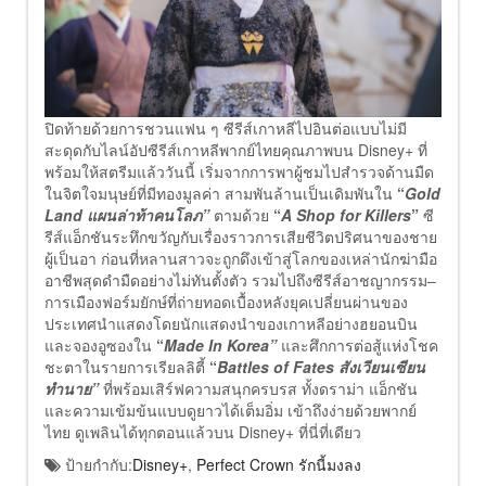
ปิดท้ายด้วยการชวนแฟน ๆ ซีรีส์เกาหลีไปอินต่อแบบไม่มี
สะดุดกับไลน์อัปซีรีส์เกาหลีพากย์ไทยคุณภาพบน Disney+ ที่
พร้อมให้สตรีมแล้ววันนี้ เริ่มจากการพาผู้ชมไปสำรวจด้านมืด
ในจิตใจมนุษย์ที่มีทองมูลค่า สามพันล้านเป็นเดิมพันใน
“
Gold
Land แผนล่าท้าคนโลภ”
ตามด้วย
“
A Shop for Killers
”
ซี
รีส์แอ็กชันระทึกขวัญกับเรื่องราวการเสียชีวิตปริศนาของชาย
ผู้เป็นอา ก่อนที่หลานสาวจะถูกดึงเข้าสู่โลกของเหล่านักฆ่ามือ
อาชีพสุดดำมืดอย่างไม่ทันตั้งตัว รวมไปถึงซีรีส์อาชญากรรม–
การเมืองฟอร์มยักษ์ที่ถ่ายทอดเบื้องหลังยุคเปลี่ยนผ่านของ
ประเทศนำแสดงโดยนักแสดงนำของเกาหลีอย่างฮยอนบิน
และจองอูซองใน
“
Made In Korea”
และศึกการต่อสู้แห่งโชค
ชะตาในรายการเรียลลิตี้
“
Battles of Fates
สังเวียนเซียน
ทำนาย”
ที่พร้อมเสิร์ฟความสนุกครบรส ทั้งดราม่า แอ็กชัน
และความเข้มข้นแบบดูยาวได้เต็มอิ่ม เข้าถึงง่ายด้วยพากย์
ไทย ดูเพลินได้ทุกตอนแล้วบน Disney+ ที่นี่ที่เดียว
ป้ายกำกับ:
Disney+
,
Perfect Crown รักนี้มงลง