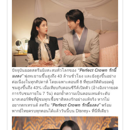
ปัจจุบันยอดสตรีมมิงสะสมทั่วโลกของ
“Perfect Crown รักนี้
มงลง”
พุ่งทะยานขึ้นสูงถึง 43 ล้านชั่วโมง และยังสูงขึ้นอย่าง
ต่อเนื่องในทุกสัปดาห์ โดยเฉพาะตอนที่ 8 ที่ทุบสถิติดันยอดผู้
ชมสูงขึ้นถึง 43% เมื่อเทียบกับตอนซีรีส์เปิดตัว (อ้างอิงจากยอด
การรับชมภายใน 7 วัน) ตอกย้ำความเป็นคอนเทนต์ระดับ
มาสเตอร์พีซที่ผู้ชมทุกเชื้อชาติหลงรักอย่างแท้จริง หากไม่
อยากตกเทรนด์ สตรีม
“Perfect Crown รักนี้มงลง”
พร้อม
พากย์ไทยครบทุกตอนได้แล้ววันนี้บน Disney+ ที่นี่ที่เดียว