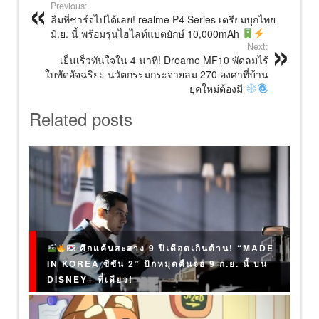
Previous:
ลืมที่ชาร์จไปได้เลย! realme P4 Series เตรียมบุกไทย
มิ.ย. นี้ พร้อมรุ่นไฮไลท์แบตยักษ์ 10,000mAh
Next:
เย็นเร็วทันใจใน 4 นาที! Dreame MF10 พัดลมไร้
ใบพัดอัจฉริยะ นวัตกรรมกระจายลม 270 องศาที่บ้าน
ยุคใหม่ต้องมี
Related posts
ศึกแค้นสะสาง 9 ปีเดือดเกินต้าน! “MADE
IN KOREA ซีซัน 2” ปักหมุดคืนจอ 9 ก.ย. นี้ บน
DISNEY+ ที่เดียว!