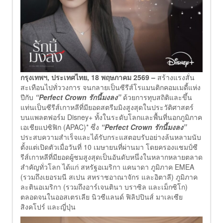
กรุงเทพฯ, ประเทศไทย, 18 พฤษภาคม 2569 –
สร้างแรงสั่น
สะเทือนไปทั่ววงการ จนกลายเป็นซีรีส์โรแมนติกคอมเมดี้แห่ง
ปีกับ
“Perfect Crown รักนี้มงลง”
ด้วยการทุบสถิติและขึ้น
แท่นเป็นซีรีส์เกาหลีที่มียอดสตรีมมิงสูงสุดในประวัติศาสตร์
บนแพลตฟอร์ม Disney+ ทั้งในระดับโลกและพื้นที่นอกภูมิภาค
เอเชียแปซิฟิก (APAC)* ซึ่ง
“Perfect Crown รักนี้มงลง”
ประสบความสำเร็จและได้รับกระแสตอบรับอย่างล้นหลามนับ
ตั้งแต่เปิดตัวเมื่อวันที่ 10 เมษายนที่ผ่านมา โดยครองแชมป์ซี
รีส์เกาหลีที่มียอดผู้ชมสูงสุดเป็นอันดับหนึ่งในหลากหลายตลาด
สำคัญทั่วโลก ได้แก่ สหรัฐอเมริกา แคนาดา ภูมิภาค EMEA
(รวมถึงเยอรมนี สเปน สหราชอาณาจักร และอิตาลี) ภูมิภาค
ละตินอเมริกา (รวมถึงอาร์เจนตินา บราซิล และเม็กซิโก)
ตลอดจนในออสเตรเลีย นิวซีแลนด์ ฟิลิปปินส์ มาเลเซีย
สิงคโปร์ และญี่ปุ่น