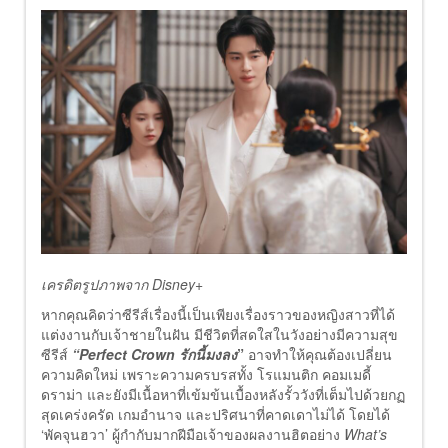
เครดิตรูปภาพจาก Disney+
หากคุณคิดว่าซีรีส์เรื่องนี้เป็นเพียงเรื่องราวของหญิงสาวที่ได้
แต่งงานกับเจ้าชายในฝัน มีชีวิตที่สดใสในวังอย่างมีความสุข
ซีรีส์
“Perfect Crown รักนี้มงลง
”
อาจทำให้คุณต้องเปลี่ยน
ความคิดใหม่ เพราะความครบรสทั้ง โรแมนติก คอมเมดี้
ดราม่า และยังมีเนื้อหาที่เข้มข้นเบื้องหลังรั้ววังที่เต็มไปด้วยกฏ
สุดเคร่งครัด เกมอำนาจ และปริศนาที่คาดเดาไม่ได้ โดยได้
‘พัคจุนฮวา’ ผู้กำกับมากฝีมือเจ้าของผลงานฮิตอย่าง
What’s