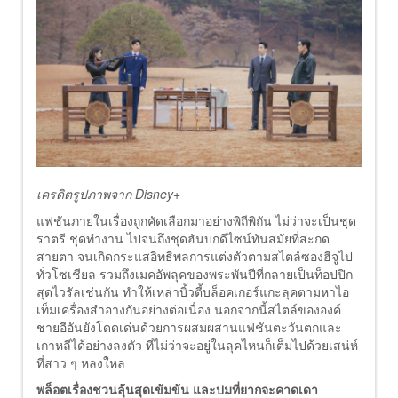
เครดิตรูปภาพจาก Disney+
แฟชันภายในเรื่องถูกคัดเลือกมาอย่างพิถีพิถัน ไม่ว่าจะเป็นชุด
ราตรี ชุดทำงาน ไปจนถึงชุดฮันบกดีไซน์ทันสมัยที่สะกด
สายตา จนเกิดกระแสอิทธิพลการแต่งตัวตามสไตล์ซองฮีจูไป
ทั่วโซเชียล รวมถึงเมคอัพลุคของพระพันปีที่กลายเป็นท็อปปิก
สุดไวรัลเช่นกัน ทำให้เหล่าบิ้วตี้บล็อคเกอร์แกะลุคตามหาไอ
เท็มเครื่องสำอางกันอย่างต่อเนื่อง นอกจากนี้สไตล์ขององค์
ชายอีอันยังโดดเด่นด้วยการผสมผสานแฟชันตะวันตกและ
เกาหลีได้อย่างลงตัว ที่ไม่ว่าจะอยู่ในลุคไหนก็เต็มไปด้วยเสน่ห์
ที่สาว ๆ หลงใหล
พล็อตเรื่องชวนลุ้นสุดเข้มข้น และปมที่ยากจะคาดเดา