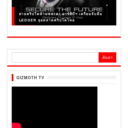
สายคริปโตห้ามพลาด! อาร์ทีบีฯ เตรียมจับมือ
LEDGER ลุยตลาดคริปโตไทย
ค้นหา
สำหรับ:
GIZMOTH TV