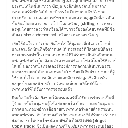
แพลตฟอร์มโซเชียลมีเดียที่มีอยู่ในปัจจุบัน บิทเก็ตสามารถรับ
ประกันได้ในขั้นแรกว่า ข้อมูลเชิงลึกที่แชร์กันนั้นมาจาก
เทรดเดอร์ที่เชื่อถือได้และมีการยืนยันตัวตนแล้ว จึงช่วย
ประหยัดเวลา ตลอดจนทรัพยากร และความสูญเสียที่อาจเกิด
ขึ้นอันเป็นผลมาจากการโปรโมตเหรียญ (shilling) การหลอก
ลงทุนโดยการลวงว่าเหรียญได้รับการรับรองโดยบุคคลที่มีชื่อ
เสียง (false endorsement) หรือการหลอกลวงอื่น ๆ
เพื่อให้มั่นใจว่า บิทเก็ต อินไซต์ส ให้มุมมองที่เป็นประโยชน์
และเจาะลึก บิทเก็ตจึงกำหนดให้เทรดเดอร์ที่มีคุณสมบัติตรง
ตามเกณฑ์เท่านั้น เช่น เทรดเดอร์ที่ได้รับการยืนยันตัวตนบน
แพลตฟอร์มบิทเก็ต จึงจะสามารถแชร์และโพสต์โดยใช้ฟีเจอร์
ใหม่นี้ นอกจากนี้ เทรดเดอร์ต้องมีการติดตามที่เป็นรูปธรรม
และตรวจสอบได้บนแพลตฟอร์มโซเชียลมีเดียต่าง ๆ ขณะที่ผู้
ใช้งานทั่วไปสามารถติดตามและศึกษาข้อมูลเชิงลึก เช่น
กลยุทธ์ทางเทคนิค หรือบทวิเคราะห์ตลาดที่โพสต์โดย
เทรดเดอร์ที่ได้รับการตรวจสอบแล้ว
บิทเก็ต อินไซต์ส ยังช่วยให้เทรดเดอร์ที่ได้รับการรับรองเป็นที่
รู้จักมากขึ้นในชุมชนผู้ใช้แพลตฟอร์ม ด้วยการแบ่งปันมุมมอง
ตลาดและกลยุทธ์การซื้อขายกับเทรดเดอร์หลายล้านรายบน
แพลตฟอร์มระดับโลกของบิทเก็ต เทรดเดอร์ที่ได้รับการรับรอง
ยังสามารถใช้ประโยชน์จาก
บิทเก็ต ก็อปปี เทรด (
Bitget
Copy Trade)
ซึ่งเป็นผลิตภัณฑ์โซเชียลเทรดดิงระดับเรือธง