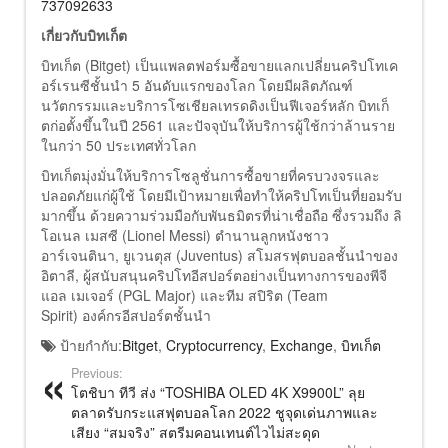
737092633
เกี่ยวกับบิทเก็ต
บิทเก็ต (Bitget) เป็นแพลตฟอร์มซื้อขายแลกเปลี่ยนคริปโทเค
อร์เรนซีชั้นนำ 5 อันดับแรกของโลก โดยมีผลิตภัณฑ์
นวัตกรรมและบริการโซเชียลเทรดดิงเป็นฟีเจอร์หลัก บิทเก็
ตก่อตั้งขึ้นในปี 2561 และปัจจุบันให้บริการผู้ใช้กว่าล้านราย
ในกว่า 50 ประเทศทั่วโลก
บิทเก็ตมุ่งมั่นให้บริการโซลูชั่นการซื้อขายที่ครบวงจรและ
ปลอดภัยแก่ผู้ใช้ โดยมีเป้าหมายเพื่อทำให้คริปโทเป็นที่ยอมรับ
มากขึ้น ด้วยความร่วมมือกับพันธมิตรที่น่าเชื่อถือ ซึ่งรวมถึง ลิ
โอเนล เมสซี (Lionel Messi) ตำนานลูกหนังชาว
อาร์เจนตินา, ยูเวนตุส (Juventus) สโมสรฟุตบอลชั้นนำของ
อิตาลี, ผู้สนับสนุนคริปโทอีสปอร์ตอย่างเป็นทางการของพีจี
แอล เมเจอร์ (PGL Major) และทีม สปิริต (Team
Spirit) องค์กรอีสปอร์ตชั้นนำ
ป้ายกำกับ:
Bitget
,
Cryptocurrency
,
Exchange
,
บิทเก็ต
Previous:
โตชิบา ทีวี ส่ง “TOSHIBA OLED 4K X9900L” ลุย
ตลาดรับกระแสฟุตบอลโลก 2022 ชูจุดเด่นภาพและ
เสียง “สมจริง” สตรีมคอนเทนต์ไวไม่สะดุด