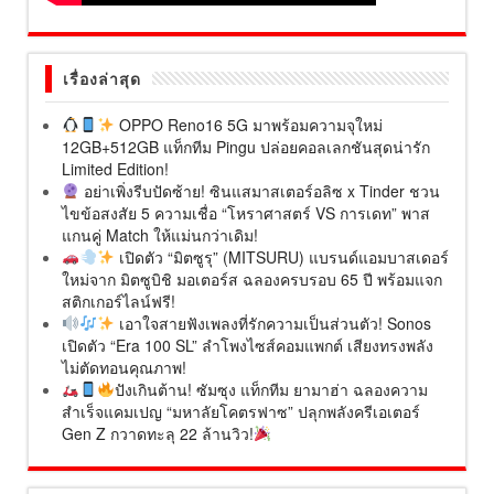
เรื่องล่าสุด
OPPO Reno16 5G มาพร้อมความจุใหม่
12GB+512GB แท็กทีม Pingu ปล่อยคอลเลกชันสุดน่ารัก
Limited Edition!
อย่าเพิ่งรีบปัดซ้าย! ซินแสมาสเตอร์อลิซ x Tinder ชวน
ไขข้อสงสัย 5 ความเชื่อ “โหราศาสตร์ VS การเดท” พาส
แกนคู่ Match ให้แม่นกว่าเดิม!
เปิดตัว “มิตซูรุ” (MITSURU) แบรนด์แอมบาสเดอร์
ใหม่จาก มิตซูบิชิ มอเตอร์ส ฉลองครบรอบ 65 ปี พร้อมแจก
สติกเกอร์ไลน์ฟรี!
เอาใจสายฟังเพลงที่รักความเป็นส่วนตัว! Sonos
เปิดตัว “Era 100 SL” ลำโพงไซส์คอมแพกต์ เสียงทรงพลัง
ไม่ตัดทอนคุณภาพ!
ปังเกินต้าน! ซัมซุง แท็กทีม ยามาฮ่า ฉลองความ
สำเร็จแคมเปญ “มหาลัยโคตรฟาซ” ปลุกพลังครีเอเตอร์
Gen Z กวาดทะลุ 22 ล้านวิว!