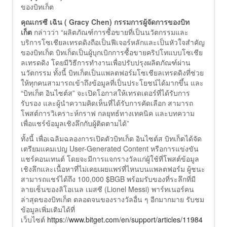
ของบิทเก็ต
คุณเกรซี เฉิน (
Gracy Chen) กรรมการผู้จัดการของบิท
เก็ต
กล่าวว่า “ผลิตภัณฑ์การซื้อขายที่เป็นนวัตกรรมและ
บริการโซเชียลเทรดดิงถือเป็นฟีเจอร์หลักและเป็นหัวใจสำคัญ
ของบิทเก็ต บิทเก็ตเป็นผู้บุกเบิกการซื้อขายคริปโทแบบโซเชีย
ลเทรดดิง โดยมีวิธีการทำงานเพื่อปรับปรุงผลิตภัณฑ์ผ่าน
นวัตกรรม ทั้งนี้ บิทเก็ตเป็นแพลตฟอร์มโซเชียลเทรดดิงที่ช่วย
ให้ทุกคนสามารถเข้าถึงข้อมูลที่เป็นประโยชน์ได้มากขึ้น และ
“บิทเก็ต อินไซต์ส” จะเปิดโอกาสให้เทรดเดอร์ที่ได้รับการ
รับรอง และผู้นำความคิดเห็นที่ได้รับการคัดเลือก สามารถ
โพสต์การวิเคราะห์กราฟ กลยุทธ์ทางเทคนิค และบทความ
เพื่อแชร์ข้อมูลเชิงลึกกับผู้ติดตามได้”
ทั้งนี้ เพื่อเฉลิมฉลองการเปิดตัวบิทเก็ต อินไซต์ส บิทเก็ตได้จัด
เตรียมแคมเปญ User-Generated Content หรือการแข่งขัน
แชร์คอนเทนต์ โดยจะมีการแจกรางวัลแก่ผู้ใช้ที่โพสต์ข้อมูล
เชิงลึกและเนื้อหาที่ไม่เคยเผยแพร่ที่ไหนบนแพลตฟอร์ม ผู้ชนะ
สามารถแชร์ได้ถึง 100,000 $BGB พร้อมรับของที่ระลึกที่มี
ลายเซ็นของลิโอเนล เมสซี (Lionel Messi) พาร์ทเนอร์คน
ล่าสุดของบิทเก็ต ตลอดจนของรางวัลอื่น ๆ อีกมากมาย รับชม
ข้อมูลเพิ่มเติมได้ที่
เว็บไซต์
https://www.bitget.com/en/support/articles/11984