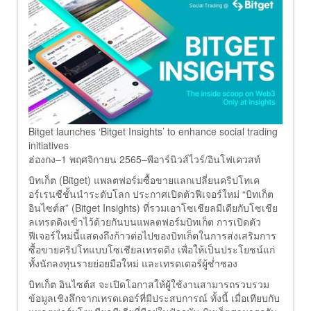
Bitget launches ‘Bitget Insights’ to enhance social trading
initiatives
ฮ่องกง–1 พฤศจิกายน 2565–พีอาร์นิวส์ไวร์/อินโฟเควสท์
บิทเก็ต (Bitget) แพลตฟอร์มซื้อขายแลกเปลี่ยนคริปโทเค
อร์เรนซีชั้นนำระดับโลก ประกาศเปิดตัวฟีเจอร์ใหม่ “บิทเก็ต
อินไซต์ส” (Bitget Insights) ที่รวมเอาโซเชียลมีเดียกับโซเชีย
ลเทรดดิงเข้าไว้ด้วยกันบนแพลตฟอร์มบิทเก็ต การเปิดตัว
ฟีเจอร์ใหม่นี้แสดงถึงก้าวต่อไปของบิทเก็ตในการส่งเสริมการ
ซื้อขายคริปโทแบบโซเชียลเทรดดิง เพื่อให้เป็นประโยชน์แก่
ทั้งนักลงทุนรายย่อยมือใหม่ และเทรดเดอร์ผู้ช่ำชอง
บิทเก็ต อินไซต์ส จะเปิดโอกาสให้ผู้ใช้งานสามารถรวบรวม
ข้อมูลเชิงลึกจากเทรดเดอร์ที่มีประสบการณ์ ทั้งนี้ เมื่อเทียบกับ