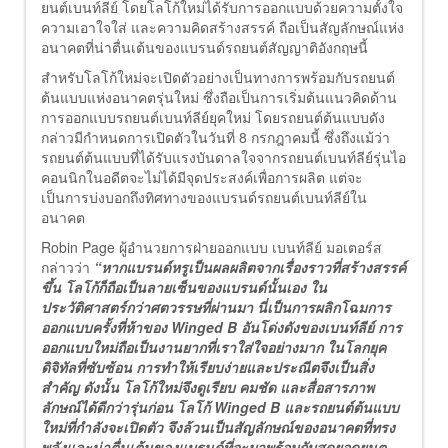
ยนต์เบนท์ลีย์ โดยโลโก้ใหม่ได้รับการออกแบบด้วยความตั้งใจ
ความเอาใจใส่ และความคิดสร้างสรรค์ ถือเป็นสัญลักษณ์แห่ง
อนาคตที่น่าตื่นเต้นของแบรนด์รถยนต์สัญญาติอังกฤษนี้
สำหรับโลโก้ใหม่จะเปิดตัวอย่างเป็นทางการพร้อมกับรถยนต์
ต้นแบบแห่งอนาคตรุ่นใหม่ ซึ่งถือเป็นการเริ่มต้นแนวคิดด้าน
การออกแบบรถยนต์เบนท์ลีย์ยุคใหม่ โดยรถยนต์ต้นแบบดัง
กล่าวมีกำหนดการเปิดตัวในวันที่ 8 กรกฎาคมนี้ ซึ่งถึงแม้ว่า
รถยนต์ต้นแบบที่ได้รับแรงบันดาลใจจากรถยนต์เบนท์ลีย์รุ่นไอ
คอนนิกในอดีตจะไม่ได้มีจุดประสงค์เพื่อการผลิต แต่จะ
เป็นการบ่งบอกถึงทิศทางของแบรนด์รถยนต์เบนท์ลีย์ใน
อนาคต
Robin Page ผู้อำนวยการฝ่ายออกแบบ เบนท์ลีย์ มอเตอร์ส
กล่าวว่า
“หากแบรนด์หรูเป็นผลผลิตจากเรื่องราวที่สร้างสรรค์
ขึ้น โลโก้ก็ถือเป็นลายเซ็นของแบรนด์นั้นเอง ใน
ประวัติศาสตร์กว่าศตวรรษที่ผ่านมา นี่เป็นการผลิกโฉมการ
ออกแบบครั้งที่ห้าของ Winged B อันโด่งดังของเบนท์ลีย์ การ
ออกแบบใหม่ถือเป็นงานยากที่เราใส่ใจอย่างมาก ในโลกยุค
ดิจิทัลที่ซับซ้อน การทำให้เรียบง่ายและประณีตจึงเป็นสิ่ง
สำคัญ ดังนั้น โลโก้ใหม่จึงดูเรียบ คมชัด และสื่อสารภาพ
ลักษณ์ได้ดีกว่ารุ่นก่อน โลโก้ Winged B และรถยนต์ต้นแบบ
ใหม่ที่กำลังจะเปิดตัว จึงล้วนเป็นสัญลักษณ์ของอนาคตที่ทรง
พลังและน่าตื่นเต้นของแบรนด์ที่จะมาพร้อมกับสุดยอดยนต