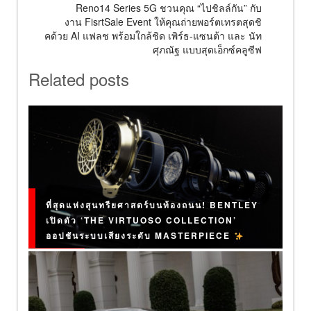
Reno14 Series 5G ชวนคุณ “ไปชิลล์กัน” กับ
งาน FisrtSale Event ให้คุณถ่ายพอร์ตเทรตสุดชิ
คด้วย AI แฟลช พร้อมใกล้ชิด เพิร์ธ-แซนต้า และ นัท
ศุภณัฐ แบบสุดเอ็กซ์คลูซีฟ
Related posts
ที่สุดแห่งสุนทรียศาสตร์บนท้องถนน! BENTLEY
เปิดตัว ‘THE VIRTUOSO COLLECTION’
ออปชันระบบเสียงระดับ MASTERPIECE