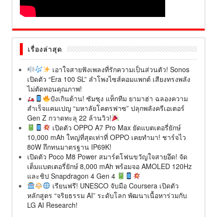
เรื่องล่าสุด
เอาใจสายฟังเพลงที่รักความเป็นส่วนตัว! Sonos
เปิดตัว “Era 100 SL” ลำโพงไซส์คอมแพกต์ เสียงทรงพลัง
ไม่ตัดทอนคุณภาพ!
ปังเกินต้าน! ซัมซุง แท็กทีม ยามาฮ่า ฉลองความ
สำเร็จแคมเปญ “มหาลัยโคตรฟาซ” ปลุกพลังครีเอเตอร์
Gen Z กวาดทะลุ 22 ล้านวิว!
เปิดตัว OPPO A7 Pro Max ยัดแบตเตอรี่ยักษ์
10,000 mAh ใหญ่ที่สุดเท่าที่ OPPO เคยทำมา! ชาร์จไว
80W ถึกทนมาตรฐาน IP69K!
เปิดตัว Poco M8 Power สมาร์ตโฟนขวัญใจสายอึด! จัด
เต็มแบตเตอรี่ยักษ์ 8,000 mAh พร้อมจอ AMOLED 120Hz
และชิป Snapdragon 4 Gen 4
เรียนฟรี! UNESCO จับมือ Coursera เปิดตัว
หลักสูตร “จริยธรรม AI” ระดับโลก พัฒนาเนื้อหาร่วมกับ
LG AI Research!