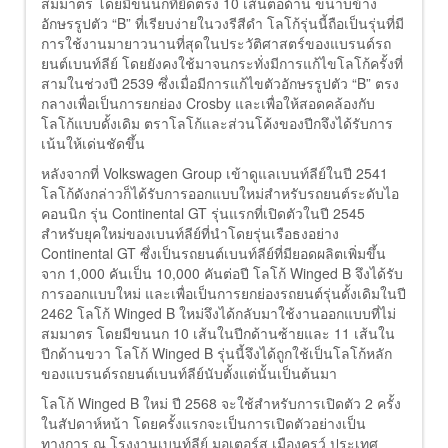
สมมาตร โดยมีขนนกที่ยืดตรง 10 เส้นต่อด้าน ขนาบข้าง
อักษรรูปตัว “B” ที่เรียบง่ายในวงรีสีดำ โลโก้รุ่นนี้ถือเป็นรุ่นที่มี
การใช้งานมายาวนานที่สุดในประวัติศาสตร์ของแบรนด์รถ
ยนต์เบนท์ลีย์ โดยยังคงใช้มาจนกระทั่งมีการแก้ไขโลโก้ครั้งที่
สามในช่วงปี 2539 ซึ่งเมื่อมีการแก้ไขตัวอักษรรูปตัว “B” ตรง
กลางเพื่อเป็นการยกย่อง Crosby และเพื่อให้สอดคล้องกับ
โลโก้แบบดั้งเดิม ตราโลโก้และส่วนโค้งของปีกจึงได้รับการ
เน้นให้เด่นชัดขึ้น
หลังจากที่ Volkswagen Group เข้าดูแลเบนท์ลีย์ในปี 2541
โลโก้ดังกล่าวก็ได้รับการออกแบบใหม่สำหรับรถยนต์ระดับไอ
คอนนิก รุ่น Continental GT รุ่นแรกที่เปิดตัวในปี 2545
สำหรับยุคใหม่ของเบนท์ลีย์ที่นำโดยรุ่นเรือธงอย่าง
Continental GT ซึ่งเป็นรถยนต์เบนท์ลีย์ที่มียอดผลิตเพิ่มขึ้น
จาก 1,000 คันเป็น 10,000 คันต่อปี โลโก้ Winged B จึงได้รับ
การออกแบบใหม่ และเพื่อเป็นการยกย่องรถยนต์รุ่นดั้งเดิมในปี
2462 โลโก้ Winged B ใหม่จึงได้กลับมาใช้งานออกแบบที่ไม่
สมมาตร โดยมีขนนก 10 เส้นในปีกด้านซ้ายและ 11 เส้นใน
ปีกด้านขวา โลโก้ Winged B รุ่นนี้จึงได้ถูกใช้เป็นโลโก้หลัก
ของแบรนด์รถยนต์เบนท์ลีย์นับตั้งแต่นั้นเป็นต้นมา
โลโก้ Winged B ใหม่ ปี 2568 จะใช้สำหรับการเปิดตัว 2 ครั้ง
ในสัปดาห์หน้า โดยครั้งแรกจะเป็นการเปิดตัวอย่างเป็น
ทางการ ณ โรงงานเบนท์ลีย์ มอเตอร์ส เมืองครูว์ ประเทศ