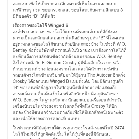
ออกแบบเพื่อให้เก็บรายละเอียดตามที่เห็นในงานออกแบบ
นาฬิกาหรู เช่น ขอบกระจกและขอบโลหะกับความลึกแบบ 3
มิติของตัว “B” ใต้พื้นผิว
เรื่องราวของโลโก้ Winged B
องค์ประกอบต่างๆ ของโลโก้แบรนด์รถยนต์เบนท์ลีย์ยังคง
ความเป็นเอกลักษณ์เสมอมา นั่นคืออักษรรูปตัว “B” ที่โดดเด่น
อยู่ตรงกลางของโลโก้ขนาบด้วยปีกนกสองข้าง ในช่วงที่ W.O.
Bentley ก่อตั้งบริษัทผลิตรถยนต์ในปี 2462 เขาต้องการโลโก้ที่
สะท้อนถึงการผลักดันขีดจำกัดด้านสมรรถนะ W.O. Bentley
จึงได้ร่วมมือกับ F. Gordon Crosby ผู้มีชื่อเสียงในวงการสื่อ
ด้านยานยนต์ช่วงก่อนสงครามโลก และได้นำการแข่งขัน
รถยนต์ทางไกลข้ามทวีปกลับมาให้ผู้อ่าน The Autocar อีกครั้ง
Crosby ได้ออกแบบ Winged B แบบดั้งเดิม โดยมีอักษรรูปตัว
“B” ของเบนท์ลีย์อยู่ภายในปีกคู่หนึ่งที่เลือกมาเพื่อแสดงถึง
อารมณ์ความตื่นเต้นเร้าใจ หรืออีกนัยหนึ่ง คือ ภูมิหลังของ
W.O. Bentley ในฐานะวิศวกรนักออกแบบเครื่องยนต์สำหรับ
เครื่องบินรบในช่วงสงครามโลกครั้งที่หนึ่ง Crosby ให้ปีก
แต่ละข้างมีขนนกจำนวนต่างกันเพื่อให้มีเอกลักษณ์เฉพาะตัว
และเพื่อให้ยากต่อการลอกเลียนแบบ
ในช่วงเบนท์ลีย์อยู่ภายใต้การดูแลของโรลส์-รอยซ์ในปี 2474
โลโก้ใหม่จึงได้ถูกคิดค้นขึ้น โลโก้รุ่นที่สองนี้มีลักษณะ