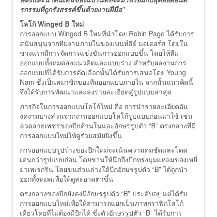
รกรรมที่ถูกรังสรรค์ขึ้นด้วยงานฝีมือ”
โลโก้ Winged B ใหม่
การออกแบบ Winged B ใหม่ที่นำโดย Robin Page ได้รับการ
สนับสนุนจากทีมงานภายในของเบนท์ลีย์ มอเตอร์ส โดยใน
ช่วงแรกมีการจัดการแข่งขันการออกแบบขึ้น โดยให้ทีม
ออกแบบทั้งหมดส่งแนวคิดและแบบร่าง สำหรับผลงานการ
ออกแบบที่ได้รับการคัดเลือกนั้นได้รับการเสนอโดย Young
Nam ซึ่งเป็นสมาชิกของทีมออกแบบภายใน จากนั้นแนวคิดนี้
จึงได้รับการพัฒนาและลงรายละเอียดสู่รูปแบบล่าสุด
ภารกิจในการออกแบบโลโก้ใหม่ คือ การนำรายละเอียดอัน
งดงามบางส่วนจากงานออกแบบโลโก้รูปแบบก่อนมาใช้ เช่น
ลวดลายเพชรของปีกด้านในและอักษรรูปตัว “B” ตรงกลางที่มี
การออกแบบใหม่ให้ดูร่วมสมัยยิ่งขึ้น
การออกแบบรูปร่างของปีกใหม่จะเน้นความคมชัดและโดด
เด่นกว่ารูปแบบก่อน โดยชวนให้นึกถึงปีกทรงมุมแหลมของเหยี่
ยวเพเรกริน โดยขนส่วนล่างใต้ปีกอักษรรูปตัว “B” ได้ถูกนำ
ออกทั้งหมดเพื่อให้ดูสะอาดตาขึ้น
ตรงกลางของปีกยังคงมีอักษรรูปตัว “B” ประดับอยู่ แต่ได้รับ
การออกแบบใหม่เพื่อให้สามารถแยกเป็นภาพกราฟิกโลโก้
เดี่ยวโดยที่ไม่ต้องมีปีกได้ ซึ่งตัวอักษรรูปตัว “B” ได้รับการ