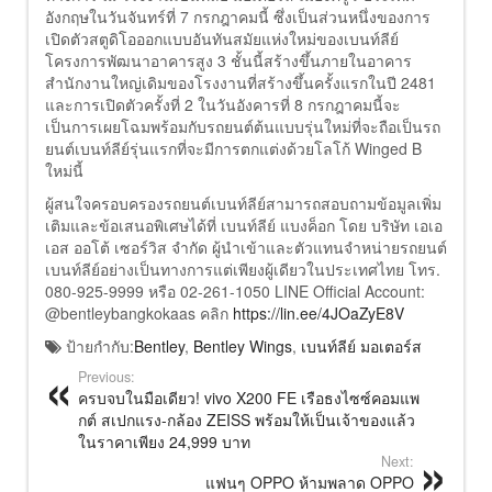
อังกฤษในวันจันทร์ที่ 7 กรกฎาคมนี้ ซึ่งเป็นส่วนหนึ่งของการ
เปิดตัวสตูดิโอออกแบบอันทันสมัยแห่งใหม่ของเบนท์ลีย์
โครงการพัฒนาอาคารสูง 3 ชั้นนี้สร้างขึ้นภายในอาคาร
สำนักงานใหญ่เดิมของโรงงานที่สร้างขึ้นครั้งแรกในปี 2481
และการเปิดตัวครั้งที่ 2 ในวันอังคารที่ 8 กรกฎาคมนี้จะ
เป็นการเผยโฉมพร้อมกับรถยนต์ต้นแบบรุ่นใหม่ที่จะถือเป็นรถ
ยนต์เบนท์ลีย์รุ่นแรกที่จะมีการตกแต่งด้วยโลโก้ Winged B
ใหม่นี้
ผู้สนใจครอบครองรถยนต์เบนท์ลีย์สามารถสอบถามข้อมูลเพิ่ม
เติมและข้อเสนอพิเศษได้ที่ เบนท์ลีย์ แบงค็อก โดย บริษัท เอเอ
เอส ออโต้ เซอร์วิส จำกัด ผู้นำเข้าและตัวแทนจำหน่ายรถยนต์
เบนท์ลีย์อย่างเป็นทางการแต่เพียงผู้เดียวในประเทศไทย โทร.
080-925-9999 หรือ 02-261-1050 LINE Official Account:
@bentleybangkokaas คลิก
https://lin.ee/4JOaZyE8V
ป้ายกำกับ:
Bentley
,
Bentley Wings
,
เบนท์ลีย์ มอเตอร์ส
Previous:
ครบจบในมือเดียว! vivo X200 FE เรือธงไซซ์คอมแพ
กต์ สเปกแรง-กล้อง ZEISS พร้อมให้เป็นเจ้าของแล้ว
ในราคาเพียง 24,999 บาท
Next:
แฟนๆ OPPO ห้ามพลาด OPPO