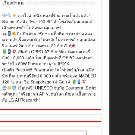
เรื่องล่าสุด
เอาใจสายฟังเพลงที่รักความเป็นส่วนตัว!
Sonos เปิดตัว “Era 100 SL” ลำโพงไซส์คอมแพกต์
เสียงทรงพลัง ไม่ตัดทอนคุณภาพ!
ปังเกินต้าน! ซัมซุง แท็กทีม ยามาฮ่า ฉลอง
ความสำเร็จแคมเปญ “มหาลัยโคตรฟาซ” ปลุกพลังค
รีเอเตอร์ Gen Z กวาดทะลุ 22 ล้านวิว!
เปิดตัว OPPO A7 Pro Max ยัดแบตเตอรี่
ยักษ์ 10,000 mAh ใหญ่ที่สุดเท่าที่ OPPO เคยทำมา!
ชาร์จไว 80W ถึกทนมาตรฐาน IP69K!
เปิดตัว Poco M8 Power สมาร์ตโฟนขวัญใจสายอึด!
จัดเต็มแบตเตอรี่ยักษ์ 8,000 mAh พร้อมจอ AMOLED
120Hz และชิป Snapdragon 4 Gen 4
เรียนฟรี! UNESCO จับมือ Coursera เปิดตัว
หลักสูตร “จริยธรรม AI” ระดับโลก พัฒนาเนื้อหาร่วม
กับ LG AI Research!