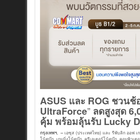
ASUS และ
ROG
ชวนช้
UltraForce
”
ลดสูงสุด 6,
คุ้ม พร้อมลุ้นรับ Lucky 
กรุงเทพฯ
,
–
เอซุส (ประเทศไทย) และ รีพับลิก ออฟ เ
โน้ตบุ๊ก, เกมมิ่งโน้ตบุ๊ก, ครีเอเตอร์โน้ตบุ๊ก, คอมพิว