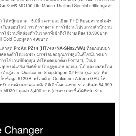
อมรับฟรี MD100 Lite Mouse Thailand Special editionมูลค่า
A)
โน้ตบุ๊กขนาด 15.6นิ้ว ความละเอียด FHD ที่มอบความคุ้มค่า
ารเรียนออนไลน์ การทำรายงาน การใช้งานโปรแกรมสำนักงาน
ใช้งานที่คล่องตัวในราคาที่เข้าถึงได้ง่ายเพียง 18,990บาท
ll Cold Cupมูลค่า 490บาท
่นล่าสุด
ProArt PZ14
(
HT7407NA-SN027WA)
ที่ออกแบบมา
วามคล่องตัวโดยเฉพาะ มาพร้อมจอคุณภาพสูงในดีไซน์บางเบา
ใช้งานที่ยืดหยุ่น ทั้งโหมดแนวตั้ง (Portrait), โหมด
มอุปกรณ์เสริม ทั้งคีย์บอร์ดบลูทูธแบบถอดแยกได้ และเคสพร้อม
ดับสูงจาก Qualcomm Snapdragon X2 Elite รุ่นล่าสุด ที่มา
ดเก็บข้อมูล 512GB พร้อมด้วย Qualcomm Adreno GPU ให้
สำหรับงานด้านภาพและมัลติมีเดียโดยเฉพาะ ราคาพิเศษ 84,990
e MD301 มูลค่า 3,490 บาท (สามารถหาซื้อได้ที่หน้าร้าน