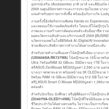
อุปกรณ์เสริม (Accessories) อาทิ เมาส์ และคีย์บอร์ด
2569 ณศูนย์นิทรรศการและการประชุมไบเทค บางนา จั
แถมสำหรับทุกรายการสั่งซื้อ พร้อมลุ้นรับรางวัล Luck
งานครั้งนี้ยังจัดกิจกรรมพิเศษ Hands-on Experience
และทดลองใช้งานผลิตภัณฑ์จริง โดยจะมีโน้ตบุ๊กรุ่นไ
ภาพและงานสร้างสรรค์คอนเทนต์ระดับมืออาชีพ รวมถ
ยอดนวัตกรรมสินค้าและบริการแห่งปี 2569
(
BUSINE
นวัตกรรมเทคโนโลยีดิจิทัล& AI (Digital/AI Innovatio
ช่วยเพิ่มประสิทธิภาพการทำงานได้อย่างเหนือระดับ
สำหรับสายทำงานที่มองหาโน้ตบุ๊กพรีเมียม บางเบา 
(UX5606SA-RK737WA)
โน้ตบุ๊กขนาด 16นิ้วมาพร้
Ultra 7พร้อมRAM 32 GBและ SSDความจุ 1TB ในราค
ฟรีASUS ZenMouse MD202มูลค่า 2,590 บาท นอกจาก
บางเบา พกพาสะดวก พร้อมหน้าจอ 3K OLEDขนาด 14 นิ้
5พร้อม RAM 16 GBและSSDความจุ 512 GB ในราคาสุ
ฟรี
!
ASUS Smart O Mouse MD200มูลค่า 1,390บาท เห
คล่องตัว
สำหรับนักเรียน นักศึกษา หรือผุ้ที่ต้องการโน้ตบุ๊กป
(D3407HA-OLED714WA)
โน้ตบุ๊กดีไซน์มินิมอล
ชีวิตประจำวันได้อย่างครบครัน ไม่ว่าจะเป็นการเรี
Ryzen 7พร้อม RAM 16 GBและ SSDความจุ 512 GB และ