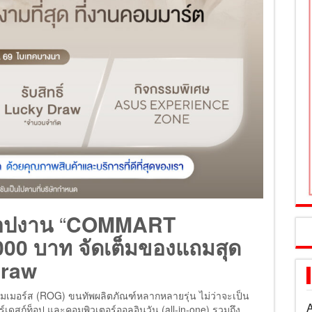
อปงาน
“
COMMART
000
บาท จัดเต็มของแถมสุด
Draw
กมเมอร์ส (ROG) ขนทัพผลิตภัณฑ์หลากหลายรุ่น ไม่ว่าจะเป็น
A
เตอร์เดสก์ท็อป และคอมพิวเตอร์ออลอินวัน (all-in-one) รวมถึง