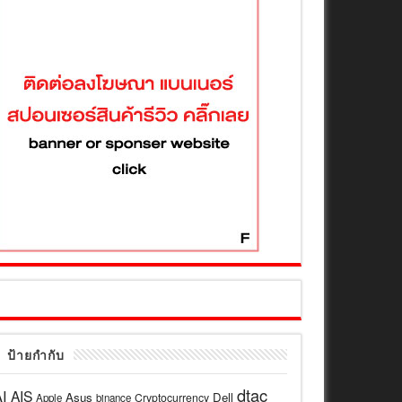
ป้ายกำกับ
dtac
I
AIS
Asus
Dell
Cryptocurrency
Apple
binance