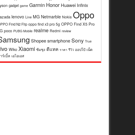
Honor
Garmin
Huawei
Infinix
yson
gadget
game
Oppo
lenovo
MG
Netmarble
azada
Nokia
Line
OPPO Find X5 Pro
oppo find x3 pro 5g
PPO Find N2 Flip
realme
5G
poco
Redmi
review
PUBG Mobile
Samsung
Sony
Shopee
smartphone
True
vivo
Xiaomi
ดีแทค
Wiko
ซัมซุง
เน็ต
รีวิว
ออปโป้
ราคา
าร์เบิ้ล
เอไอเอส