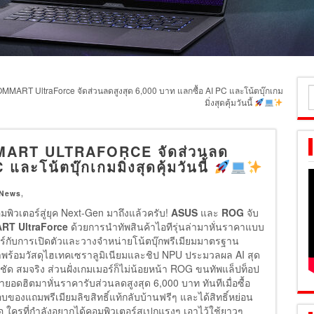
ART UltraForce จัดส่วนลดสูงสุด 6,000 บาท แลกซื้อ AI PC และโน้ตบุ๊กเกม
ค
มิ่งสุดคุ้มวันนี้
ส
MART ULTRAFORCE จัดส่วนลด
และโน้ตบุ๊กเกมมิ่งสุดคุ้มวันนี้
 News
,
อมพิวเตอร์สู่ยุค Next-Gen มาถึงแล้วครับ!
ASUS
และ
ROG
จับ
T UltraForce
ด้วยการนำทัพสินค้าไอทีรุ่นล่ามาหั่นราคาแบบ
เตอร์กับการเปิดตัวและวางจำหน่ายโน้ตบุ๊กพรีเมียมมาตรฐาน
าพร้อมวัสดุไฮเทคเซราลูมิเนียมและชิป NPU ประมวลผล AI สุด
ด สมจริง ส่วนฝั่งเกมเมอร์ก็ไม่น้อยหน้า ROG ขนทัพแล็ปท็อป
ยอดฮิตมาหั่นราคารับส่วนลดสูงสุด 6,000 บาท ทันทีเมื่อซื้อ
์หอบของแถมพรีเมียมลิขสิทธิ์แท้กลับบ้านฟรีๆ และได้สิทธิ์หย่อน
่อ ใครที่กำลังอยากได้คอมพิวเตอร์สเปกแรงๆ เอาไว้ใช้ยาวๆ