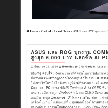
Home
»
Gadget
»
Latest News
» ASUS และ ROG บุกงาน COMM
ASUS และ ROG บุกงาน COM
สูงสุด 6,000 บาท แลกซื้อ AI PC 
มิถุนายน 29, 2026
HereNat
0
Gadget
,
Latest
เฮียณัฐ สรุปให้
: จังหวะเวลาที่ดีที่สุดในการอัปเกรดค
มือร่วมสร้างปรากฏการณ์ความคุ้มค่าในงาน
COMMAR
ไม่เกรงใจใคร ไฮไลต์เด่นอยู่ที่ฝั่งผู้ทำงานและครีเอ
Copilot+ PC
อย่าง
ASUS Zenbook S 14 OLED
ที่ม
แรง รวมถึงตระกูล
Vivobook
หน้าจอ OLED สีตรง คมชั
เกมมิ่งตระกูล
Zephyrus
,
Strix
และเครื่องเล่นเกมพกพา
เครื่องในงาน ไม่เพียงแค่นั้น ทุกยอดซื้อยังได้รับสิทธิ
คูปองลุ้นรับรางวัลใหญ่จากกิจกรรม Lucky Draw อีกต