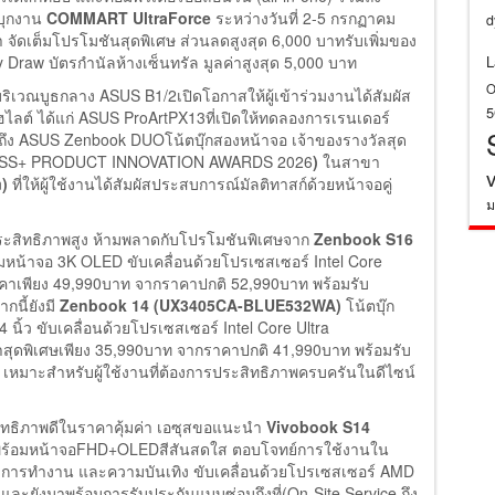
 บุกงาน
COMMART UltraForce
ระหว่างวันที่ 2-5 กรกฏาคม
d
ดเต็มโปรโมชันสุดพิเศษ ส่วนลดสูงสุด 6,000 บาทรับเพิ่มของ
y Draw บัตรกำนัลห้างเซ็นทรัล มูลค่าสูงสุด 5,000 บาท
L
O
บริเวณบูธกลาง ASUS B1/2เปิดโอกาสให้ผู้เข้าร่วมงานได้สัมผัส
ฮไลต์ ได้แก่ ASUS ProArtPX13ที่เปิดให้ทดลองการเรนเดอร์
ึง ASUS Zenbook DUOโน้ตบุ๊กสองหน้าจอ เจ้าของรางวัลสุด
SS+ PRODUCT INNOVATION AWARDS 2026
)
ในสาขา
n
)
ที่ให้ผู้ใช้งานได้สัมผัสประสบการณ์มัลติทาสก์ด้วยหน้าจอคู่
ม
ประสิทธิภาพสูง ห้ามพลาดกับโปรโมชันพิเศษจาก
Zenbook S16
อมหน้าจอ 3K OLED ขับเคลื่อนด้วยโปรเซสเซอร์ Intel Core
าเพียง 49,990บาท จากราคาปกติ 52,990บาท พร้อมรับ
นี้ยังมี
Zenbook 14 (UX3405CA-BLUE532WA)
โน้ตบุ๊ก
ว ขับเคลื่อนด้วยโปรเซสเซอร์ Intel Core Ultra
ดพิเศษเพียง 35,990บาท จากราคาปกติ 41,990บาท พร้อมรับ
มาะสำหรับผู้ใช้งานที่ต้องการประสิทธิภาพครบครันในดีไซน์
ระสิทธิภาพดีในราคาคุ้มค่า เอซุสขอแนะนำ
Vivobook S14
 มาพร้อมหน้าจอFHD+OLEDสีสันสดใส ตอบโจทย์การใช้งานใน
ยน การทำงาน และความบันเทิง ขับเคลื่อนด้วยโปรเซสเซอร์ AMD
ยังมาพร้อมการรับประกันแบบซ่อมถึงที่(On-Site Service ถึง