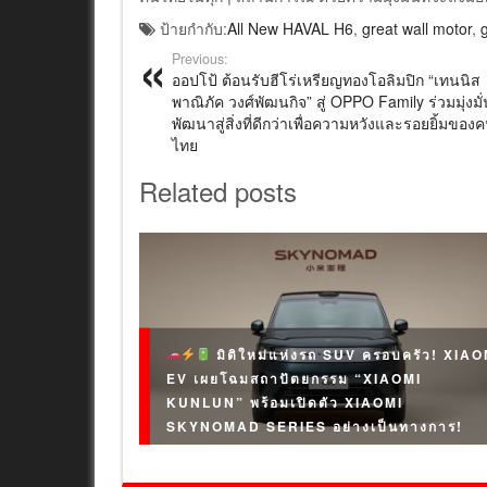
ป้ายกำกับ:
All New HAVAL H6
,
great wall motor
,
Previous:
ออปโป้ ต้อนรับฮีโร่เหรียญทองโอลิมปิก “เทนนิส
พาณิภัค วงศ์พัฒนกิจ” สู่ OPPO Family ร่วมมุ่งมั่
พัฒนาสู่สิ่งที่ดีกว่าเพื่อความหวังและรอยยิ้มของ
ไทย
Related posts
มิติใหม่แห่งรถ SUV ครอบครัว! XIAO
EV เผยโฉมสถาปัตยกรรม “XIAOMI
KUNLUN” พร้อมเปิดตัว XIAOMI
SKYNOMAD SERIES อย่างเป็นทางการ!