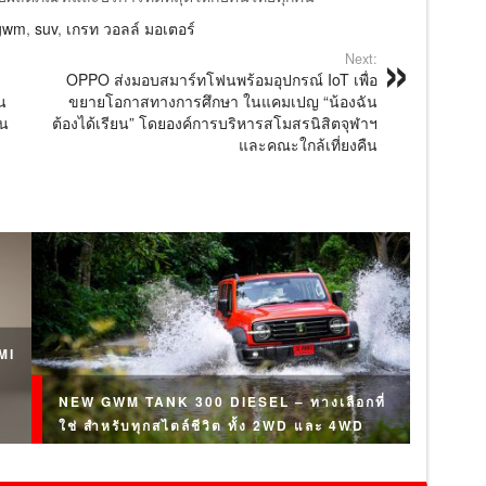
gwm
,
suv
,
เกรท วอลล์ มอเตอร์
Next:
OPPO ส่งมอบสมาร์ทโฟนพร้อมอุปกรณ์ IoT เพื่อ
น
ขยายโอกาสทางการศึกษา ในแคมเปญ “น้องฉัน
คน
ต้องได้เรียน” โดยองค์การบริหารสโมสรนิสิตจุฬาฯ
และคณะใกล้เที่ยงคืน
MI
NEW GWM TANK 300 DIESEL – ทางเลือกที่
ใช่ สำหรับทุกสไตล์ชีวิต ทั้ง 2WD และ 4WD