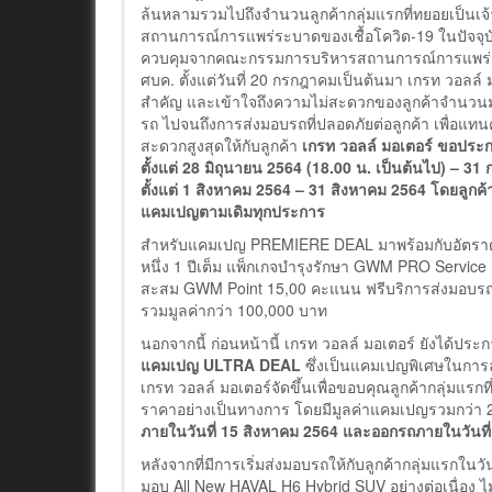
ล้นหลามรวมไปถึงจำนวนลูกค้ากลุ่มแรกที่ทยอยเป็นเจ
สถานการณ์การแพร่ระบาดของเชื้อโควิด-19 ในปัจ
ควบคุมจากคณะกรรมการบริหารสถานการณ์การแพร่ระบ
ศบค. ตั้งแต่วันที่ 20 กรกฎาคมเป็นต้นมา เกรท วอลล์
สำคัญ และเข้าใจถึงความไม่สะดวกของลูกค้าจำนวนม
รถ ไปจนถึงการส่งมอบรถที่ปลอดภัยต่อลูกค้า เพื่อแ
สะดวกสูงสุดให้กับลูกค้า
เกรท วอลล์ มอเตอร์ ขอป
ตั้งแต่ 28 มิถุนายน 2564 (18.00 น. เป็นต้นไป) – 31
ตั้งแต่ 1 สิงหาคม 2564 – 31 สิงหาคม 2564 โดยลูกค้
แคมเปญตามเดิมทุกประการ
สำหรับแคมเปญ PREMIERE DEAL มาพร้อมกับอัตราดอกเ
หนึ่ง 1 ปีเต็ม แพ็กเกจบำรุงรักษา GWM PRO Service
สะสม GWM Point 15,00 คะแนน ฟรีบริการส่งมอบรถทั่
รวมมูลค่ากว่า 100,000 บาท
นอกจากนี้ ก่อนหน้านี้ เกรท วอลล์ มอเตอร์ ยังได้
แคมเปญ
ULTRA DEAL
ซึ่งเป็นแคมเปญพิเศษในการลง
เกรท วอลล์ มอเตอร์จัดขึ้นเพื่อขอบคุณลูกค้ากลุ่มแ
ราคาอย่างเป็นทางการ โดยมีมูลค่าแคมเปญรวมกว่า 200
ภายในวันที่
15 สิงหาคม 2564 และออกรถภายในวันที่ 31
หลังจากที่มีการเริ่มส่งมอบรถให้กับลูกค้ากลุ่มแรกในว
มอบ All New HAVAL H6 Hybrid SUV อย่างต่อเนื่อง ไ