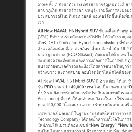
Store ทั้ง 7 สาขาทั่วประเทศ (สาขาจรัญสนิทวงศ์ 
สาขาภูเก็ต สาขาศรีราชา ชลบุรี) รวมถึงการส่งมอบรถไ
ประสบการณ์ใหม่ที่เกรท วอลล์ มอเตอร์จัดขึ้นเพื่อเพ
เรา
All New HAVAL H6 Hybrid SUV
ขับเคลื่อนด้วยขุม
(VGT) ที่ทำงานร่วมกับมอเตอร์ไฟฟ้า ให้กำลังรวมสูง
เกียร์ DHT (Dedicated Hybrid Transmission) ที่ช่วย
สิ่งแวดล้อมน้อยที่สุด ด้วยอัตราสิ้นเปลืองน้ำมัน 19
มาตรฐานสากล (ECO Sticker)) อัดแน่นไปด้วยเทคโนโ
ระบบอัจฉริยะที่ตอบสนองความต้องการในการขับขี่ท
สบายด้วยขนาดตัวรถและห้องโดยสารขนาดใหญ่กว่าเมื่อเ
กว้างขวาง สะดวกสบาย ตอบโจทย์ทุกไลฟ์สไตล์ของท
All New HAVAL H6 Hybrid SUV มี 2 รุ่นย่อย ได้แก่ รุ
รุ่น
PRO
ราคา
1,149,000 บาท
โดยเป็นราคาแบบ “
O
ทั้ง 2 รุ่น ยังมาพร้อมกับการรับประกันคุณภาพตัวรถแ
Assistance) ที่จะทำให้ลูกค้าหมดกังวลในการใช้รถ
ทาง 150,000 กิโลเมตร และการรับประกันแบตเตอรี่แ
เกรท วอลล์ มอเตอร์ ในฐานะ “บริษัทที่ให้บริการการข
Technology Company) ได้ตอกย้ำความตั้งใจในการร
ใหม่ภายใต้แบรนด์คอนเซ็ปต์ “
New Energy” “New In
คนไทยในทุกๆ สถานการณ์ ด้วยความมุ่งมั่นที่จะส่งมอบ