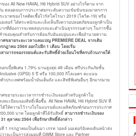
้าของ All New HAVAL H6 Hybrid SUV อย่างไรก็ตาม จาก
จุบัน ตลอดจนการประกาศยกระดับความเข้มข้นของมาตรการ
าดของโรคติดเชื้อไวรัสโคโรนา 2019 (โควิด-19) หรือ
 มอเตอร์ ได้ตระหนักและเล็งเห็นถึงความปลอดภัยของลูกค้าเป็น
ากที่ต้องการจะทดสอบรถและดำเนินธุรกรรมต่างๆ ในการซื้อ
ทนคำขอบคุณสำหรับการต้อนรับอันอบอุ่นและเพื่ออำนวยความ
ระกาศขยายระยะเวลาแคมเปญ
PREMIERE DEAL จากเดิม
 กรกฎาคม 2564 ออกไปอีก 1 เดือน โดยเริ่ม
าสามารถจองรถยนต์และรับสิทธิ์ด้วยเงื่อนไขที่ครบถ้วนภายใต้
บี้ยพิเศษ 1.79% นานสูงสุด 48 เดือน ฟรีประกันภัยชั้น
 Inclusive (GPSI) 5 ปี หรือ 100,000 กิโลเมตร คะแนน
วประเทศพร้อมน้ำมันเต็มถัง และสิทธิพิเศษอื่นๆ อีกมากมาย
ประกาศขยายระยะเวลาการชำระเงินจองสำหรับลูกค้าใน
ทะเบียนจองสิทธิ์เพื่อซื้อ All New HAVAL H6 Hybrid SUV ที่
รกที่ได้ให้ความไว้วางใจในแบรนด์และผลิตภัณฑ์ก่อนการประกาศ
,000 บาท โดยลูกค้าที่ได้รับสิทธิ์
สามารถชำระเงินจอง
 ตุลาคม 2564 เพื่อรักษาสิทธิ์ดังกล่าว
ันที่ 1 กรกฎาคมเป็นต้นมา เกรท วอลล์ มอเตอร์ยังคงเดินหน้าส่ง
A
ม่ว่าจะเป็นการส่งมอบที่ GWM Store และ Partner