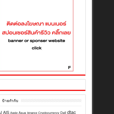
ป้ายกำกับ
dtac
I
AIS
Asus
Dell
Cryptocurrency
Apple
binance