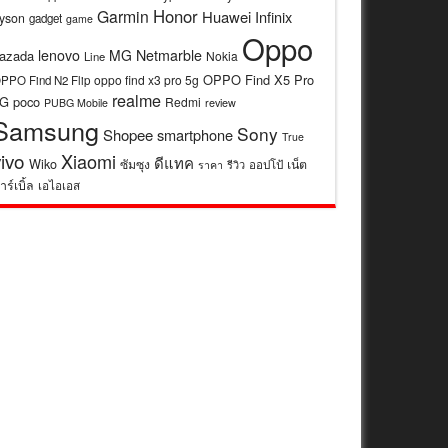
Honor
Garmin
Huawei
Infinix
yson
gadget
game
Oppo
lenovo
MG
Netmarble
azada
Nokia
Line
OPPO Find X5 Pro
oppo find x3 pro 5g
PPO Find N2 Flip
realme
5G
poco
Redmi
review
PUBG Mobile
Samsung
Sony
Shopee
smartphone
True
vivo
Xiaomi
ดีแทค
Wiko
ซัมซุง
เน็ต
รีวิว
ออปโป้
ราคา
าร์เบิ้ล
เอไอเอส