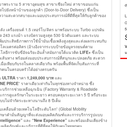
สาขาพระราม 5 สาขาอุดมสุข สาขาเชียงใหม่ สาขาขอนแก่น
d
ปยังหน้าบ้านของลูกค้า (Door-to-Door Delivery) ซึ่งเป็น
ิ่มความสะดวกสบายและมอบประสบการณ์ที่ดีที่สุดให้กับลูกค้าของ
L
O
พลัง เครื่องยนต์ 1.5 เทอร์โบ/ลิตร มาพร้อมระบบ Turbo แปรผัน
สุด 243 แรงม้า แรงบิดรวมสูงสุด 530 นิวตันเมตร และระบบ
เพิ่มประสิทธิภาพการใช้น้ำมันเชื้อเพลิงสูงสุดและส่งผลกระทบกับ
.2 กิโลเมตรต่อลิตร (อ้างอิงจากระบบป้ายข้อมูลรถยนต์ตาม
ลยีการขับขี่อัจฉริยะอันล้ำสมัยภายใต้แนวคิด
LIFE+
ซึ่งเป็น
ม
ุกเส้นทาง พร้อมส่งมอบประสบการณ์ที่สนุกและปลอดภัย สะดวก
ทียบกับรถในคลาสเดียวกัน พร้อมพื้นที่จัดเก็บสัมภาระที่
ุกคนในครอบครัวได้อย่างครบครัน
่น
ULTRA
ราคา
1,249,000 บาท
และ
NE PRICE
” ราคาเดียวเท่ากันในทุกช่องทางจำหน่าย ซึ่ง
ละบริการช่วยเหลือฉุกเฉิน (Factory Warranty & Roadside
และการดูแลรักษาในระยะยาว ครอบคลุมระยะเวลา 5 ปี หรือระยะ
บบไม่จำกัดระยะทางนานถึง 8 ปีเต็ม
ับเคลื่อนด้วยเทคโนโลยีระดับโลก” (Global Mobility
ักษาคำมั่นสัญญาที่จะส่งมอบผลิตภัณฑ์และการบริการรูปแบบ
telligence”
และ
“
New Experience”
และพร้อมเดินเคียงข้าง
ผลิตภัณฑ์และบริการที่ดีที่สุดให้กับคนไทยทุกคน