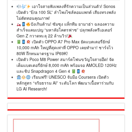
เอาใจสายฟังเพลงที่รักความเป็นส่วนตัว! Sonos
เปิดตัว “Era 100 SL” ลำโพงไซส์คอมแพกต์ เสียงทรงพลัง
ไม่ตัดทอนคุณภาพ!
ปังเกินต้าน! ซัมซุง แท็กทีม ยามาฮ่า ฉลองความ
สำเร็จแคมเปญ “มหาลัยโคตรฟาซ” ปลุกพลังครีเอเตอร์
Gen Z กวาดทะลุ 22 ล้านวิว!
เปิดตัว OPPO A7 Pro Max ยัดแบตเตอรี่ยักษ์
10,000 mAh ใหญ่ที่สุดเท่าที่ OPPO เคยทำมา! ชาร์จไว
80W ถึกทนมาตรฐาน IP69K!
เปิดตัว Poco M8 Power สมาร์ตโฟนขวัญใจสายอึด! จัด
เต็มแบตเตอรี่ยักษ์ 8,000 mAh พร้อมจอ AMOLED 120Hz
และชิป Snapdragon 4 Gen 4
เรียนฟรี! UNESCO จับมือ Coursera เปิดตัว
หลักสูตร “จริยธรรม AI” ระดับโลก พัฒนาเนื้อหาร่วมกับ
LG AI Research!