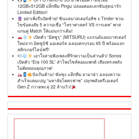
12GB+512GB แท็กทีม Pingu ปล่อยคอลเลกชันสุดน่ารัก
Limited Edition!
อย่าเพิ่งรีบปัดซ้าย! ซินแสมาสเตอร์อลิซ x Tinder ชวน
ไขข้อสงสัย 5 ความเชื่อ “โหราศาสตร์ VS การเดท” พาส
แกนคู่ Match ให้แม่นกว่าเดิม!
เปิดตัว “มิตซูรุ” (MITSURU) แบรนด์แอมบาสเดอร์
ใหม่จาก มิตซูบิชิ มอเตอร์ส ฉลองครบรอบ 65 ปี พร้อมแจก
สติกเกอร์ไลน์ฟรี!
เอาใจสายฟังเพลงที่รักความเป็นส่วนตัว! Sonos
เปิดตัว “Era 100 SL” ลำโพงไซส์คอมแพกต์ เสียงทรงพลัง
ไม่ตัดทอนคุณภาพ!
ปังเกินต้าน! ซัมซุง แท็กทีม ยามาฮ่า ฉลองความ
สำเร็จแคมเปญ “มหาลัยโคตรฟาซ” ปลุกพลังครีเอเตอร์
Gen Z กวาดทะลุ 22 ล้านวิว!