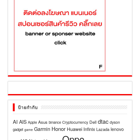
ป้ายกำกับ
dtac
AI
AIS
Asus
Dell
Cryptocurrency
dyson
Apple
binance
Honor
Garmin
Huawei
Infinix
lenovo
Lazada
gadget
game
Oppo