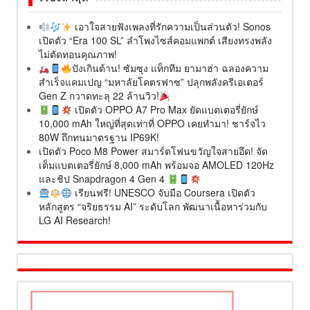
เอาใจสายฟังเพลงที่รักความเป็นส่วนตัว! Sonos
เปิดตัว “Era 100 SL” ลำโพงไซส์คอมแพกต์ เสียงทรงพลัง
ไม่ตัดทอนคุณภาพ!
ปังเกินต้าน! ซัมซุง แท็กทีม ยามาฮ่า ฉลองความ
สำเร็จแคมเปญ “มหาลัยโคตรฟาซ” ปลุกพลังครีเอเตอร์
Gen Z กวาดทะลุ 22 ล้านวิว!
เปิดตัว OPPO A7 Pro Max ยัดแบตเตอรี่ยักษ์
10,000 mAh ใหญ่ที่สุดเท่าที่ OPPO เคยทำมา! ชาร์จไว
80W ถึกทนมาตรฐาน IP69K!
เปิดตัว Poco M8 Power สมาร์ตโฟนขวัญใจสายอึด! จัด
เต็มแบตเตอรี่ยักษ์ 8,000 mAh พร้อมจอ AMOLED 120Hz
และชิป Snapdragon 4 Gen 4
เรียนฟรี! UNESCO จับมือ Coursera เปิดตัว
หลักสูตร “จริยธรรม AI” ระดับโลก พัฒนาเนื้อหาร่วมกับ
LG AI Research!